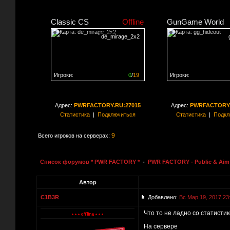
Classic CS
Offline
GunGame World
de_mirage_2x2
Игроки:
0
/
19
Игроки:
Сервер заполнен на
0%
Сервер заполнен на
0
Адрес:
PWRFACTORY.RU:27015
Адрес:
PWRFACTORY.
Статистика
|
Подключиться
Статистика
|
Подкл
9
Всего игроков на серверах:
Список форумов * PWR FACTORY *
-
PWR FACTORY - Public & Aim 
Автор
C1B3R
Добавлено:
Вс Мар 19, 2017 23
Что то не ладно со статистик
На сервере