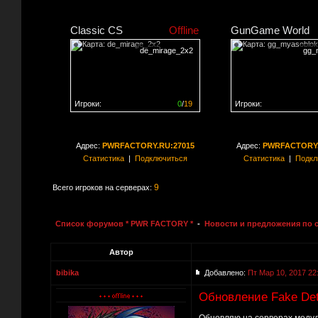
Classic CS
Offline
GunGame World
de_mirage_2x2
gg_
Игроки:
0
/
19
Игроки:
Сервер заполнен на
0%
Сервер заполнен на
0
Адрес:
PWRFACTORY.RU:27015
Адрес:
PWRFACTORY.
Статистика
|
Подключиться
Статистика
|
Подкл
9
Всего игроков на серверах:
Список форумов * PWR FACTORY *
-
Новости и предложения по 
Автор
bibika
Добавлено:
Пт Мар 10, 2017 22
Обновление Fake Det