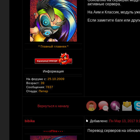
Обновляю на серверах модуль
активные сервера.
На Аим и Классик, модуль уж
Если заметите баги или дру
* Главный главнюк *
Информация
На форуме с:
25.10.2009
Возраст:
39
Сообщения:
7837
Откуда:
Питер
Вернуться к началу
bibika
Добавлено:
Пн Мар 13, 2017 9:
Перевод серверов на обнов