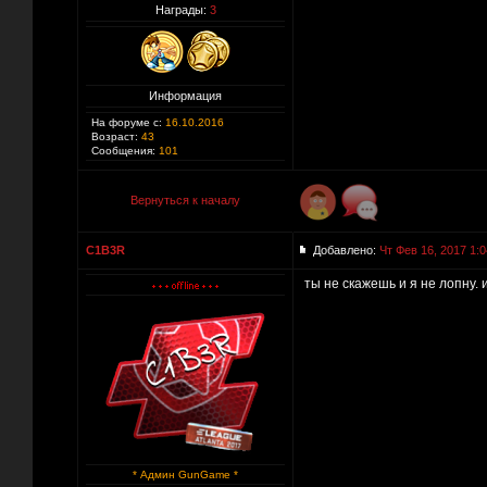
Награды:
3
Информация
На форуме с:
16.10.2016
Возраст:
43
Сообщения:
101
Вернуться к началу
C1B3R
Добавлено:
Чт Фев 16, 2017 1:0
ты не скажешь и я не лопну.
* Админ GunGame *