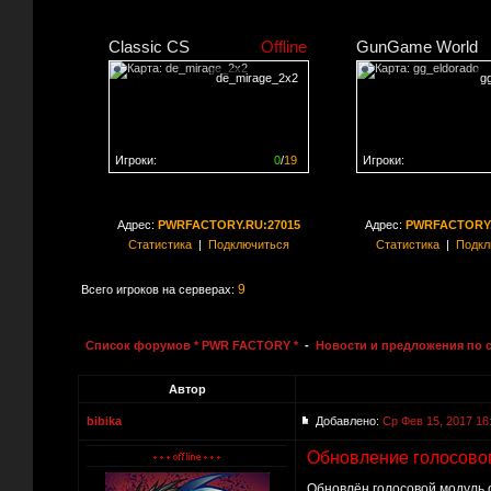
Classic CS
Offline
GunGame World
de_mirage_2x2
g
Игроки:
0
/
19
Игроки:
Сервер заполнен на
0%
Сервер заполнен на
0
Адрес:
PWRFACTORY.RU:27015
Адрес:
PWRFACTORY.
Статистика
|
Подключиться
Статистика
|
Подкл
9
Всего игроков на серверах:
Список форумов * PWR FACTORY *
-
Новости и предложения по 
Автор
bibika
Добавлено:
Ср Фев 15, 2017 16
Обновление голосовог
Обновлён голосовой модуль 