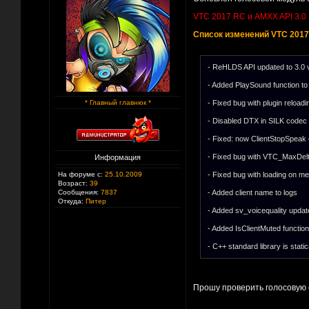
VTC 2017 RC и AMXX API 3.0
Список изменений VTC 201
- ReHLDS API updated to 3.0 
- Added PlaySound function to
* Главный главнюк *
- Fixed bug with plugin reload
- Disabled DTX in SILK codec
- Fixed: now ClientStopSpeak 
- Fixed bug with VTC_MaxDel
Информация
На форуме с:
25.10.2009
- Fixed bug with loading on m
Возраст:
39
Сообщения:
7837
- Added client name to logs
Откуда:
Питер
- Added sv_voicequality updat
- Added IsClientMuted function
- C++ standard library is static
Прошу проверить голосовую с