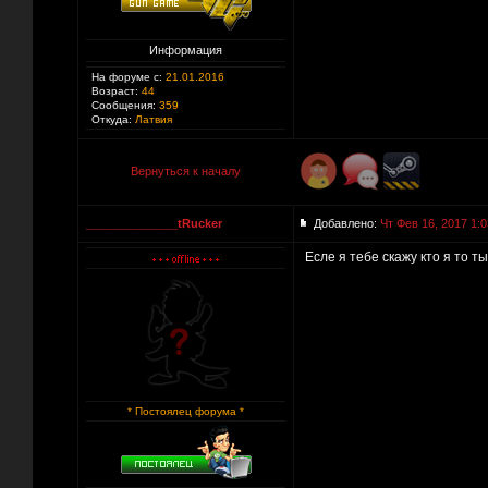
Информация
На форуме с:
21.01.2016
Возраст:
44
Сообщения:
359
Откуда:
Латвия
Вернуться к началу
______________tRucker
Добавлено:
Чт Фев 16, 2017 1:0
Есле я тебе скажу кто я то т
* Постоялец форума *