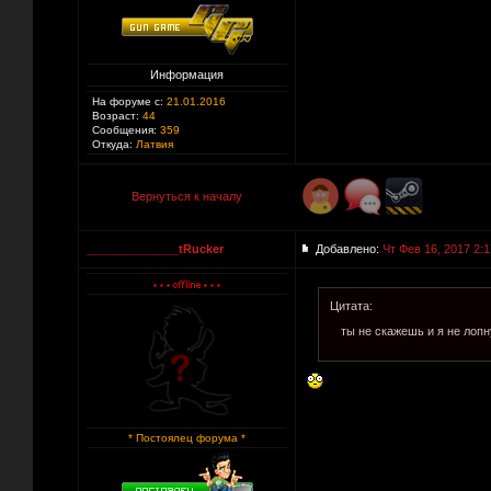
Информация
На форуме с:
21.01.2016
Возраст:
44
Сообщения:
359
Откуда:
Латвия
Вернуться к началу
______________tRucker
Добавлено:
Чт Фев 16, 2017 2:1
Цитата:
ты не скажешь и я не лопн
* Постоялец форума *