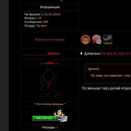
Информация
На форуме с:
21.01.2016
Возраст:
44
Сообщения:
359
Откуда:
Латвия
Вернуться к началу
______________tRucker
Добавлено:
Чт Фев 16, 2017 0:4
Цитата:
Ну пока что заметил - что 
По меньше тирэ делай итдиот
* Постоялец форума *
Награды:
3