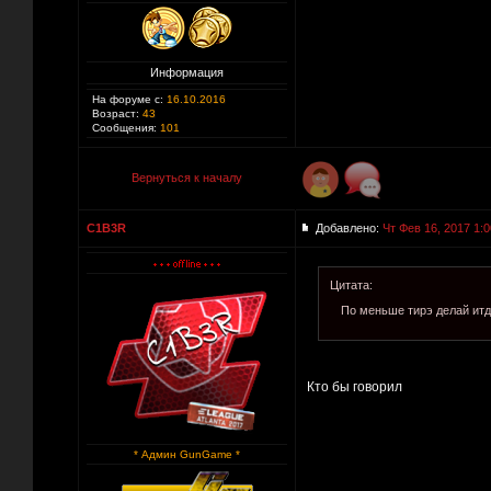
Информация
На форуме с:
16.10.2016
Возраст:
43
Сообщения:
101
Вернуться к началу
C1B3R
Добавлено:
Чт Фев 16, 2017 1:0
Цитата:
По меньше тирэ делай итд
Кто бы говорил
* Админ GunGame *