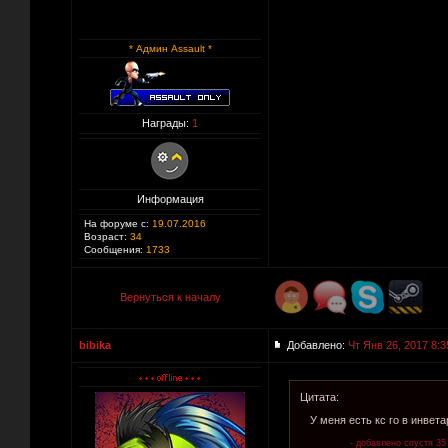
* Админ Assault *
Награды:
1
Информация
На форуме с:
19.07.2016
Возраст:
34
Сообщения:
1733
Вернуться к началу
bibika
Добавлено:
Чт Янв 26, 2017 8:3
Цитата:
У меня есть кс го в инвета
- добавлено спустя 35