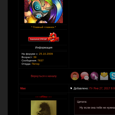
* Главный главнюк *
Информация
На форуме с:
25.10.2009
Возраст:
39
Сообщения:
7837
Откуда:
Питер
Вернуться к началу
Max
Добавлено:
Пт Янв 27, 2017 8:0
Цитата:
Ну если она тебе не нужна