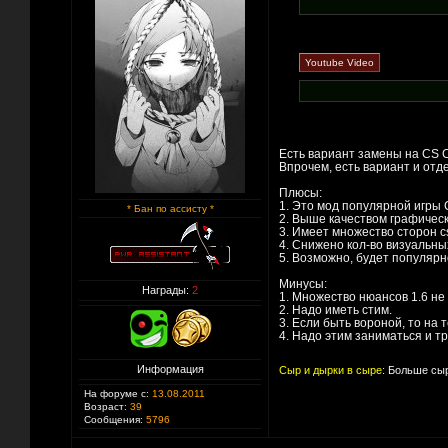
Есть вариант замены на CS C
Впрочем, есть вариант и отде
Плюсы:
1. Это мод популярной игры 
* Бан по ассисту *
2. Выше качеством графичес
3. Имеет множество сторон c
4. Снижено кол-во визуальны
5. Возможно, будет популярн
Минусы:
Награды:
2
1. Множество нюансов 1.6 не
2. Надо иметь стим.
3. Если быть вороной, то на
4. Надо этим заниматься и т
Информация
Сыр и дырки в сыре:
Больше сыр
На форуме с:
13.08.2011
Возраст:
39
Сообщения:
5796