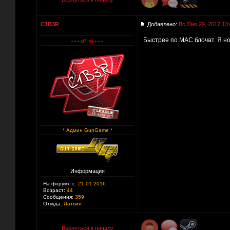
C1B3R
Добавлено:
Вс Янв 29, 2017 13
Быстрее по MAC блочат. Я но
* Админ GunGame *
Информация
На форуме с:
21.01.2016
Возраст:
44
Сообщения:
359
Откуда:
Латвия
Вернуться к началу