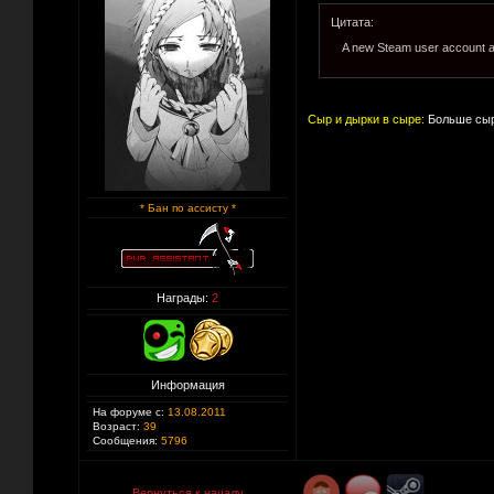
Цитата:
A new Steam user account a
Сыр и дырки в сыре:
Больше сыр
* Бан по ассисту *
Награды:
2
Информация
На форуме с:
13.08.2011
Возраст:
39
Сообщения:
5796
Вернуться к началу