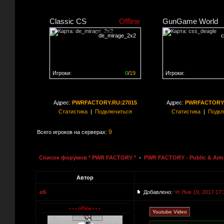
Classic CS
Offline
GunGame World
de_mirage_2x2
c
Игроки:
0
/
19
Игроки:
Сервер заполнен на
0%
Сервер заполнен на
0
Адрес:
PWRFACTORY.RU:27015
Адрес:
PWRFACTORY.
Статистика
|
Подключиться
Статистика
|
Подкл
9
Всего игроков на серверах:
Список форумов * PWR FACTORY *
-
PWR FACTORY - Public & Aim 
Автор
o5
Добавлено:
Чт Янв 19, 2017 17: