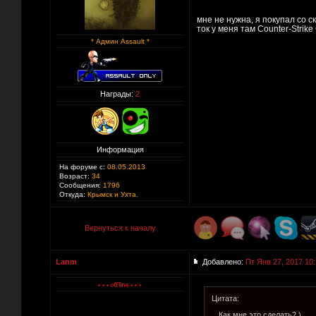
мне не нужна, я покупал со с
ток у меня там Counter-Strike 
* Админ Assault *
Награды:
2
Информация
На форуме с:
08.05.2013
Возраст:
34
Сообщения:
1796
Откуда:
Крымск и Ухта.
Вернуться к началу
Lanm
Добавлено:
Пт Янв 27, 2017 10
Цитата:
Как мне это сделать? )