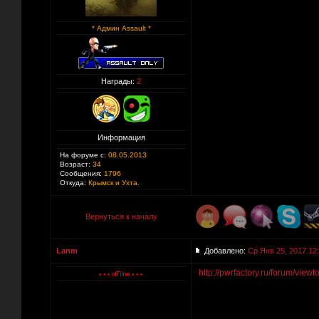
* Админ Assault *
Награды:
2
Информация
На форуме с:
08.05.2013
Возраст:
34
Сообщения:
1796
Откуда:
Крымск и Ухта.
Вернуться к началу
Lanm
Добавлено:
Ср Янв 25, 2017 12
http://pwrfactory.ru/forum/vie