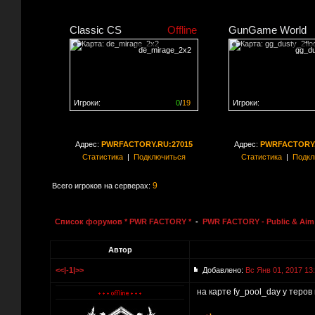
Classic CS
Offline
GunGame World
de_mirage_2x2
gg_du
Игроки:
0
/
19
Игроки:
Сервер заполнен на
0%
Сервер заполнен на
0
Адрес:
PWRFACTORY.RU:27015
Адрес:
PWRFACTORY.
Статистика
|
Подключиться
Статистика
|
Подкл
9
Всего игроков на серверах:
Список форумов * PWR FACTORY *
-
PWR FACTORY - Public & Aim 
Автор
<<|-1|>>
Добавлено:
Вс Янв 01, 2017 13
на карте fy_pool_day у теро