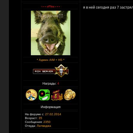
я в ней сегодня раз 7 застря
* Админ AIM + HS *
Награды:
4
Информация
На форуме с:
27.02.2014
Возраст:
35
Сообщения:
2350
Откуда:
Латвиджа