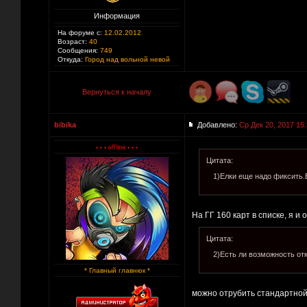
Информация
На форуме с:
12.02.2012
Возраст:
40
Сообщения:
749
Откуда:
Город над вольной невой
Вернуться к началу
bibika
Добавлено:
Ср Дек 20, 2017 15
Цитата:
1)Елки еще надо фиксить.
На ГГ 160 карт в списке, я и
Цитата:
2)Есть ли возможность от
* Главный главнюк *
можно отрубить стандартной 