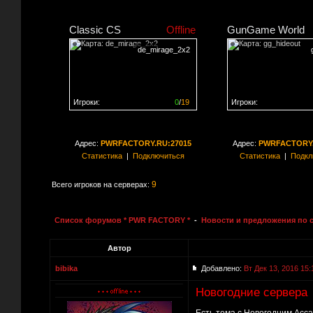
Classic CS
Offline
GunGame World
de_mirage_2x2
Игроки:
0
/
19
Игроки:
Сервер заполнен на
0%
Сервер заполнен на
0
Адрес:
PWRFACTORY.RU:27015
Адрес:
PWRFACTORY.
Статистика
|
Подключиться
Статистика
|
Подкл
9
Всего игроков на серверах:
Список форумов * PWR FACTORY *
-
Новости и предложения по 
Автор
bibika
Добавлено:
Вт Дек 13, 2016 15:
Новогодние сервера