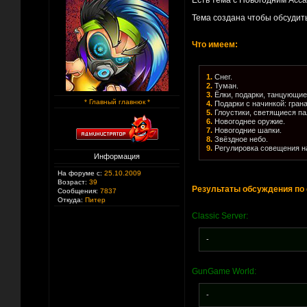
Есть тема с Новогодним Асс
Тема создана чтобы обсудить
Что имеем:
1.
Снег.
2.
Туман.
3.
Ёлки, подарки, танцующие 
* Главный главнюк *
4.
Подарки с начинкой: грана
5.
Глоустики, светящиеся пал
6.
Новогоднее оружие.
7.
Новогодние шапки.
8.
Звёздное небо.
9.
Регулировка совещения на
Информация
На форуме с:
25.10.2009
Возраст:
39
Результаты обсуждения по
Сообщения:
7837
Откуда:
Питер
Classic Server:
-
GunGame World:
-