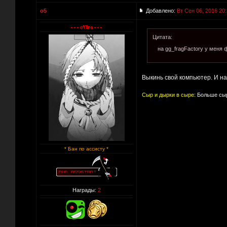
o5
Добавлено:
Вт Сен 06, 2016 20
Цитата:
на gg_fragFactory у меня 
Выкинь свой компьютер. И на
Сыр и дырки в сыре:
Больше сыр
* Бан по ассисту *
Награды:
2