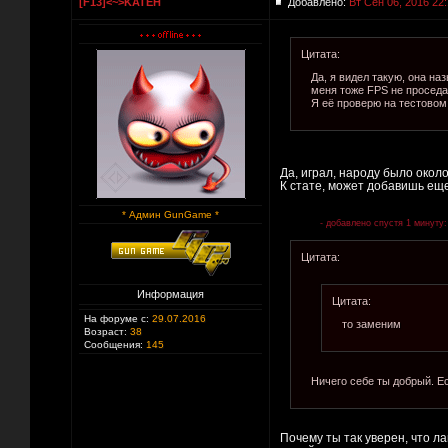
[F13]<~>KATEH
Добавлено:
Вт Сен 06, 2016 22
Цитата:
Да, я видел такую, она на
меня тоже FPS не проседа
Я её проверю на тестовом.
Да, играл, народу было около
К стате, может добавишь еще
* Админ GunGame *
- добавлено спустя 1 минуту:
Цитата:
Информация
Цитата:
На форуме с:
29.07.2016
то заменим
Возраст:
38
Сообщения:
145
Ничего себе ты добрый. Ес
Почему ты так уверен, что ла