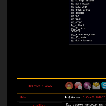
gg_strange_assault
gg_palm_beach
gg_italia_cs16
gg_glock_arena
gg_generic
gg_fan
gg_freak
gg_cropp
fy_wallhack
gg_33_circa
$5000$
gg_amaterasu_town
gg_33_battle
gg_dusty_fortress
Вернуться к началу
bibika
Добавлено:
Вт Сен 06, 2016 20
Карту декомпилировал, тригг