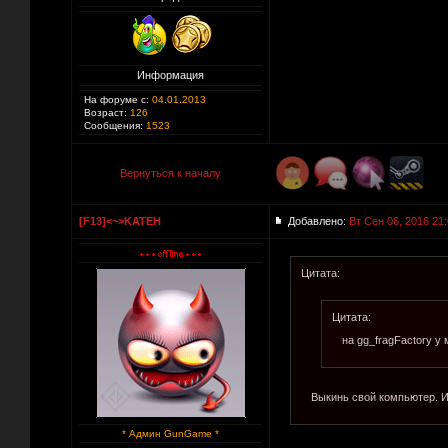
Информация
На форуме с:
04.01.2013
Возраст:
126
Сообщения:
1523
Вернуться к началу
[F13]<~>KATEH
Добавлено:
Вт Сен 06, 2016 21
Цитата:
Цитата:
на gg_fragFactory у 
Выкинь свой компьютер. И
* Админ GunGame *