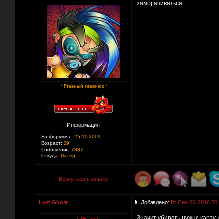
заморачиваться.
* Главный главнюк *
Информация
На форуме с:
25.10.2009
Возраст:
39
Сообщения:
7837
Откуда:
Питер
Вернуться к началу
Lost Ghost
Добавлено:
Вт Сен 06, 2016 20
Значит убирать нужно карту,