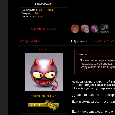
Информация
На форуме с:
04.01.2013
Возраст:
126
Сообщения:
1523
Вернуться к началу
[F13]<~>KATEH
Добавлено:
Вт Сен 06, 2016 23
Цитата:
Посмотрел еще раз карту 
несколько шагов впереди. 
Вторую версию я не видел
можешь скинуть скрин той ка
есть проход на 1 этаже так с
КТ свободно могут держать то
gg_ace_of_base_b - это втор
* Админ GunGame *
Да и я сомневаюсь, что с на
Если я не ошибаюсь, то плент