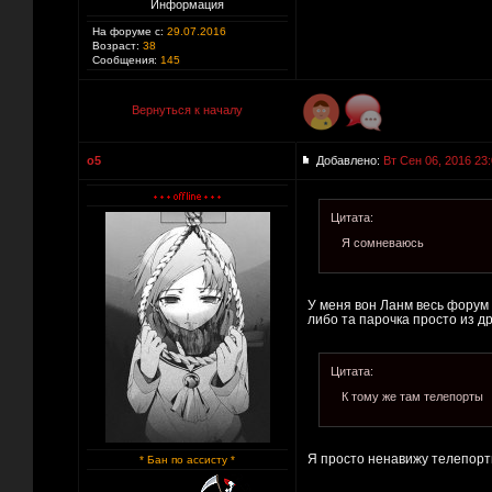
Информация
На форуме с:
29.07.2016
Возраст:
38
Сообщения:
145
Вернуться к началу
o5
Добавлено:
Вт Сен 06, 2016 23
Цитата:
Я сомневаюсь
У меня вон Ланм весь форум 
либо та парочка просто из др
Цитата:
К тому же там телепорты
Я просто ненавижу телепорты
* Бан по ассисту *