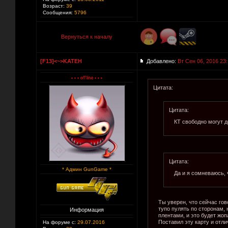
Возраст:
39
Сообщения:
5796
Вернуться к началу
[F13]<~>KATEH
Добавлено:
Вт Сен 06, 2016 23
Цитата:
Цитата:
КТ свободно могут д
Цитата:
* Админ GunGame *
Да и я сомневаюсь, 
Ты уверен, что сейчас го
тупо пулять по сторонам, 
Информация
плентами, и это будет жоп
Поставил эту карту и отлич
На форуме с:
29.07.2016