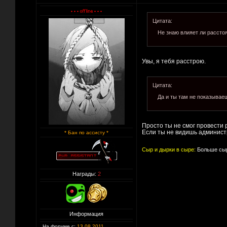
Цитата:
Не знаю влияет ли расстоя
Увы, я тебя расстрою.
Цитата:
Да и ты там не показываеш
Просто ты не смог провести
Если ты не видишь администра
* Бан по ассисту *
Сыр и дырки в сыре:
Больше сыр
Награды:
2
Информация
На форуме с:
13.08.2011