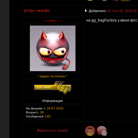
[F13]<~>KATEH
Добавлено:
Вт Сен 06, 2016 20
на gg_fragFactory у меня фпс
* Админ GunGame *
Информация
На форуме с:
29.07.2016
Возраст:
38
Сообщения:
145
Вернуться к началу