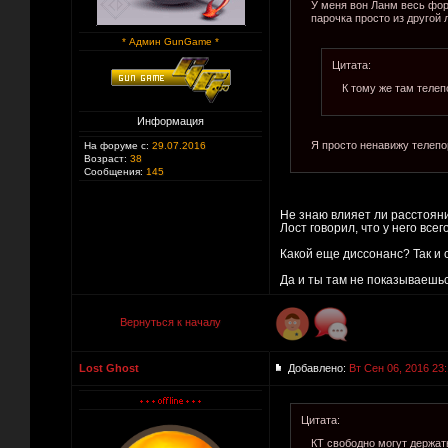
У меня вон Ланм весь фор
парочка просто из другой л
* Админ GunGame *
Цитата:
К тому же там теле
Информация
Я просто ненавижу телепо
На форуме с:
29.07.2016
Возраст:
38
Сообщения:
145
Не знаю влияет ли расстояние
Лост говорил, что у него всег
Какой еще диссонанс? Так и 
Да и ты там не показываешься
Вернуться к началу
Lost Ghost
Добавлено:
Вт Сен 06, 2016 23
Цитата:
КТ свободно могут держать