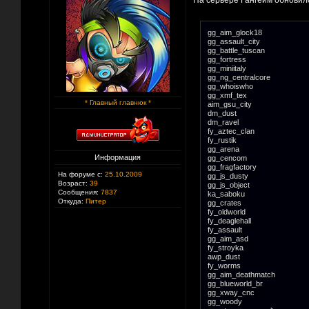
На сервере Гангейм обновил
gg_aim_glock18
gg_assault_city
gg_battle_tuscan
gg_fortress
gg_miniitaly
gg_ng_centralcore
gg_whoiswho
gg_xmf_tex
* Главный главнюк *
aim_gsu_city
dm_dust
dm_ravel
fy_aztec_clan
fy_rustik
gg_arena
Информация
gg_cencom
gg_fragfactory
На форуме с:
25.10.2009
gg_js_dusty
Возраст:
39
gg_js_object
Сообщения:
7837
ka_saboku
Откуда:
Питер
gg_crates
fy_oldworld
fy_deaglehall
fy_assault
gg_aim_asd
fy_stroyka
awp_dust
fy_worms
gg_aim_deathmatch
gg_blueworld_br
gg_xway_cnc
gg_woody