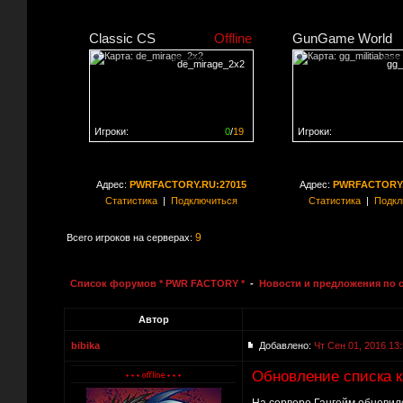
Classic CS
Offline
GunGame World
de_mirage_2x2
gg_
Игроки:
0
/
19
Игроки:
Сервер заполнен на
0%
Сервер заполнен на
0
Адрес:
PWRFACTORY.RU:27015
Адрес:
PWRFACTORY.
Статистика
|
Подключиться
Статистика
|
Подкл
9
Всего игроков на серверах:
Список форумов * PWR FACTORY *
-
Новости и предложения по 
Автор
bibika
Добавлено:
Чт Сен 01, 2016 13
Обновление списка 