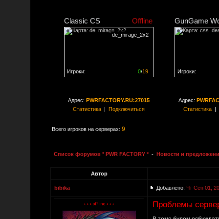
Classic CS
Offline
GunGame Wo
de_mirage_2x2
Игроки:
0
/
19
Игроки:
Сервер заполнен на
0%
Сервер заполне
Адрес:
PWRFACTORY.RU:27015
Адрес:
PWRFAC
Статистика
|
Подключиться
Статистика
|
9
Всего игроков на серверах:
Список форумов * PWR FACTORY *
-
Новости и предложени
Автор
bibika
Добавлено:
Чт Сен 01, 2
Проблемы сервер