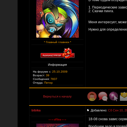
В теме будем осбуждат
1. Периодические зави
2. Скачки пинга.
Меня интересует, может
Нужно для определения 
* Главный главнюк *
Информация
На форуме с:
25.10.2009
Возраст:
39
Сообщения:
7837
Откуда:
Питер
Вернуться к началу
bibika
Добавлено:
Сб Сен 10, 2
18-08 снова завис серв
Вообщем дело в прова