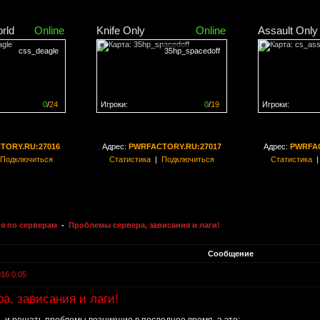
rld
Online
Knife Only
Online
Assault Only
css_deagle
35hp_spacedoff
0
/
24
Игроки:
0
/
19
Игроки:
н на
0%
Сервер заполнен на
0%
Сервер заполн
TORY.RU:27016
Адрес:
PWRFACTORY.RU:27017
Адрес:
PWRFAC
Подключиться
Статистика
|
Подключиться
Статистика
я по серверам
-
Проблемы сервера, зависания и лаги!
Сообщение
016 0:05
а, зависания и лаги!