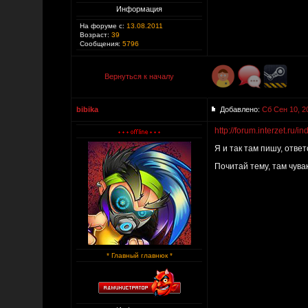
Информация
На форуме с:
13.08.2011
Возраст:
39
Сообщения:
5796
Вернуться к началу
bibika
Добавлено:
Сб Сен 10, 2
http://forum.interzet.
Я и так там пишу, ответо
Почитай тему, там чува
* Главный главнюк *