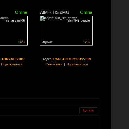
Online
AIM + HS oMG
Online
cs_assault06
aim_fixit_deagle
0
/
23
Игроки:
9
/
16
ен на
0%
Сервер заполнен на
56%
TORY.RU:27018
Адрес:
PWRFACTORY.RU:27019
|
Подключиться
Статистика
|
Подключиться
Цитата