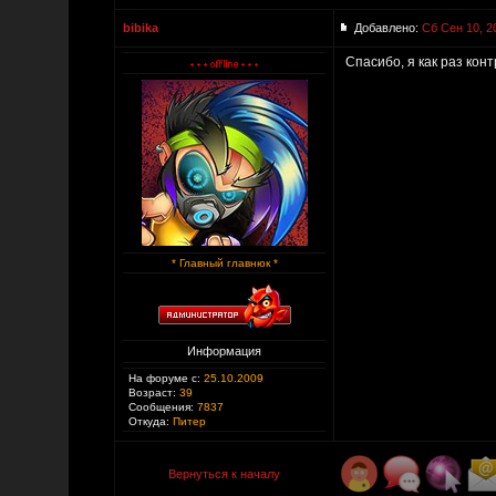
bibika
Добавлено:
Сб Сен 10, 2
Спасибо, я как раз к
* Главный главнюк *
Информация
На форуме с:
25.10.2009
Возраст:
39
Сообщения:
7837
Откуда:
Питер
Вернуться к началу