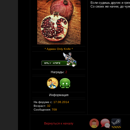
Если судишь других и гре
Со своих же начни, до чу
* Админ Only Knife *
Награды:
2
Информация
На форуме с:
17.06.2014
Возраст:
32
Сообщения:
709
Вернуться к началу