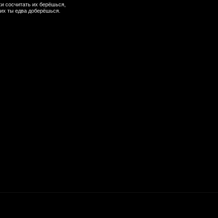
хи сосчитать их берёшься,
жих ты едва доберёшься.