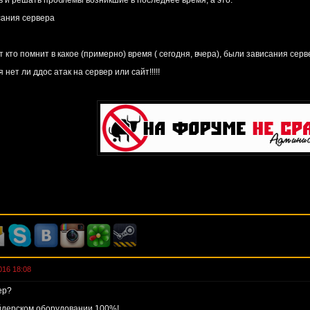
ь и решать проблемы возникшие в последнее время, а это:
сания сервера
 кто помнит в какое (примерно) время ( сегодня, вчера), были зависания серв
нет ли ддос атак на сервер или сайт!!!!!
016 18:08
ер?
йдерском оборудовании 100%!