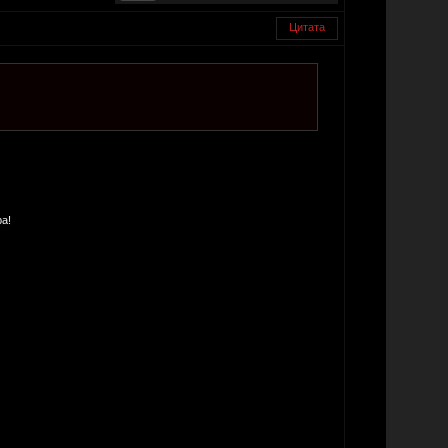
Цитата
а!