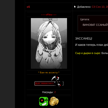
o5
Добавлено:
Сб Сен 10, 2
Цитата:
ВИНОВАТ ССАНЫЙ
ЗАССАНЕЦ!
И каков теперь план д
Сыр и дырки в сыре:
Больш
* Бан по ассисту *
Награды:
2