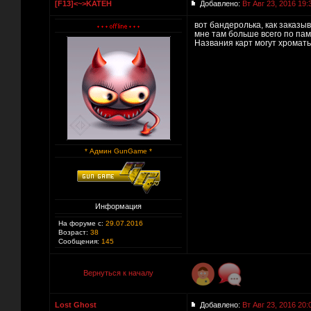
[F13]<~>KATEH
Добавлено:
Вт Авг 23, 2016 19:
вот бандеролька, как заказы
мне там больше всего по памя
Названия карт могут хромать,
* Админ GunGame *
Информация
На форуме с:
29.07.2016
Возраст:
38
Сообщения:
145
Вернуться к началу
Lost Ghost
Добавлено:
Вт Авг 23, 2016 20: