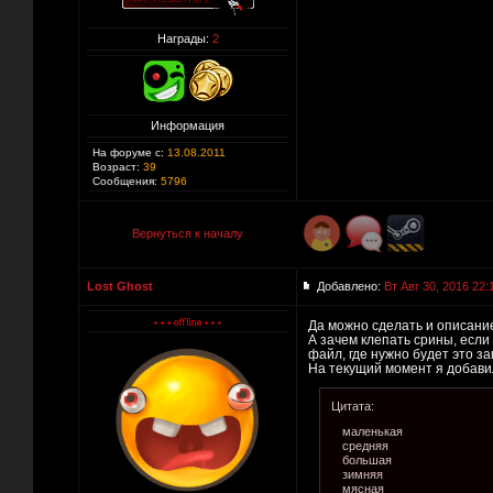
Награды:
2
Информация
На форуме с:
13.08.2011
Возраст:
39
Сообщения:
5796
Вернуться к началу
Lost Ghost
Добавлено:
Вт Авг 30, 2016 22:
Да можно сделать и описание
А зачем клепать срины, если 
файл, где нужно будет это за
На текущий момент я добавил
Цитата:
маленькая
средняя
большая
зимняя
мясная