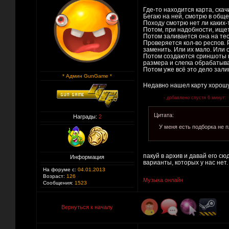
Где-то находится карта, скач
Бегаю на ней, смотрю в обще
Походу смотрю нет ли каких-
Потом, при надобности, ище
Потом заливается она на тес
Проверяется кол-во респов. 
заменить. Или их мало. Или 
Потом создаются сриншоты к
размера и слегка обрабатыв
Потом уже всё это дело зали
* Админ GunGame *
Недавно нашел карту хорошу
- добавлено спустя 6 минут:
Цитата:
Награды:
2
У меня есть подборка не п
пакуй в архив и давай его сю
Информация
варианты, которых у нас нет.
На форуме с:
04.01.2013
Возраст:
126
Музыка онлайн
Сообщения:
1523
Вернуться к началу