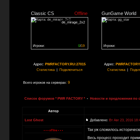
Classic CS
Offline
GunGame World
de_mirage_2x2
Игроки:
0
/
19
Игроки:
Сервер заполнен на
0%
Сервер заполнен на
0
Адрес:
PWRFACTORY.RU:27015
Адрес:
PWRFACTORY.
Статистика
|
Подключиться
Статистика
|
Подкл
9
Всего игроков на серверах:
Список форумов * PWR FACTORY *
-
Новости и предложения по 
Автор
Lost Ghost
Добавлено:
Вт Авг 23, 2016 18:
Так уж сложилось историческ
Весь процесс проходит прим