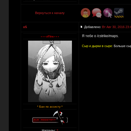
Вернуться к началу
o5
Добавлено:
Вт Авг 30, 2016 23:
Я тебе о /cstrike/maps.
Сыр и дырки в сыре:
Больше сыр
* Бан по ассисту *
Награды:
2