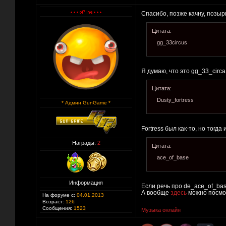
Спасибо, позже качну, позы
Цитата:
gg_33circus
Я думаю, что это gg_33_circa
Цитата:
Dusty_fortress
* Админ GunGame *
Fortress был как-то, но тогд
Награды:
2
Цитата:
ace_of_base
Информация
Если речь про de_ace_of_bas
А вообще
здесь
можно посмот
На форуме с:
04.01.2013
Возраст:
126
Сообщения:
1523
Музыка онлайн