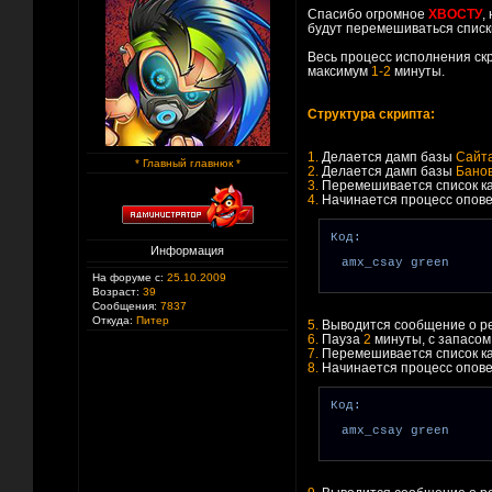
Спасибо огромное
ХВОСТУ
,
будут перемешиваться списк
Весь процесс исполнения ск
максимум
1-2
минуты.
Структура скрипта:
1.
Делается дамп базы
Сайт
* Главный главнюк *
2.
Делается дамп базы
Бано
3.
Перемешивается список к
4.
Начинается процесс опов
Код:
Информация
amx_csay green
На форуме с:
25.10.2009
Возраст:
39
Сообщения:
7837
Откуда:
Питер
5.
Выводится сообщение о ре
6.
Пауза
2
минуты, с запасом 
7.
Перемешивается список к
8.
Начинается процесс опов
Код:
amx_csay green