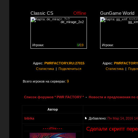
Classic CS
Offline
GunGame World
de_mirage_2x2
gg_xm
Игроки:
0
/
19
Игроки:
Сервер заполнен на
0%
Сервер заполнен на
0
Адрес:
PWRFACTORY.RU:27015
Адрес:
PWRFACTORY.
Статистика
|
Подключиться
Статистика
|
Подкл
9
Всего игроков на серверах:
Список форумов * PWR FACTORY *
-
Новости и предложения по 
Автор
bibika
Добавлено:
Пн Мар 14, 2016 14
Сделали скрипт пере