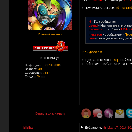
База
pwrsite
-> таблица
shou
структура shoutbox:
id
-
useri
id
- Ид сообщения
userid
- Ид пользователя на
username
- тут будет
PWR G
* Главный главнюк *
message
- сообщение -
Пере
time
- текущее время - для 
Как делал я:
Информация
я сделал скелет в
.sql
файле 
проблему с добавлением тек
На форуме с:
25.10.2009
Возраст:
39
Сообщения:
7837
Откуда:
Питер
Вернуться к началу
bibika
Добавлено:
Чт Мар 17, 2016 10