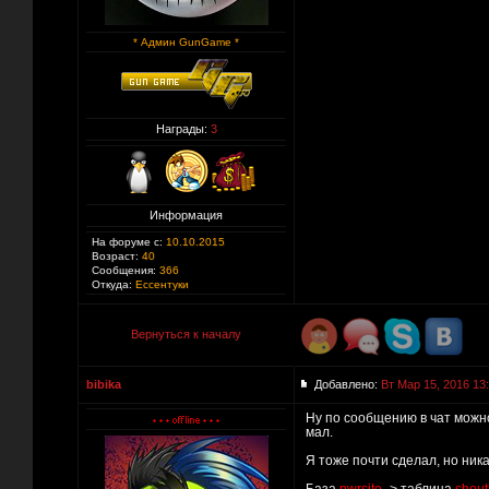
* Админ GunGame *
Награды:
3
Информация
На форуме с:
10.10.2015
Возраст:
40
Сообщения:
366
Откуда:
Ессентуки
Вернуться к началу
bibika
Добавлено:
Вт Мар 15, 2016 13
Ну по сообщению в чат можно 
мал.
Я тоже почти сделал, но ник