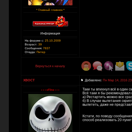
* Главный главнюк *
Информация
На форуме с:
25.10.2009
Возраст:
39
Сообщения:
7837
Откуда:
Питер
Вернуться к началу
XBOCT
Добавлено:
Пн Мар 14, 2016 23
Таки ты впихнул всё в один с
Всё таки я бы рекомендовал 
а) Рестартить можно все сраз
б) В случае вылетания скрипт
вылететь, даже не представл
Кстати, по поводу сообщения 
способ реализовать 20 пункт