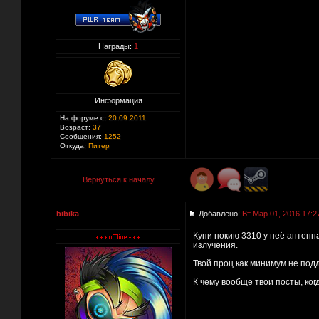
Награды:
1
Информация
На форуме с:
20.09.2011
Возраст:
37
Сообщения:
1252
Откуда:
Питер
Вернуться к началу
bibika
Добавлено:
Вт Мар 01, 2016 17:2
Купи нокию 3310 у неё антенн
излучения.
Твой проц как минимум не по
К чему вообще твои посты, ког