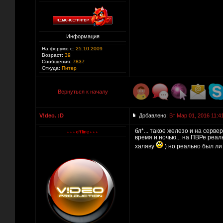
Информация
На форуме с:
25.10.2009
Возраст:
39
Сообщения:
7837
Откуда:
Питер
Вернуться к началу
V!deo. :D
Добавлено:
Вт Мар 01, 2016 11:4
бл*... такое железо и на серве
время и ночью... на ПВРе реа
халяву
) но реально был ли