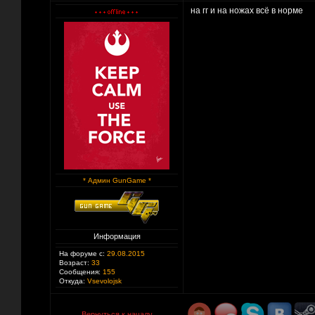
на гг и на ножах всё в норме
* Админ GunGame *
Информация
На форуме с:
29.08.2015
Возраст:
33
Сообщения:
155
Откуда:
Vsevolojsk
Вернуться к началу