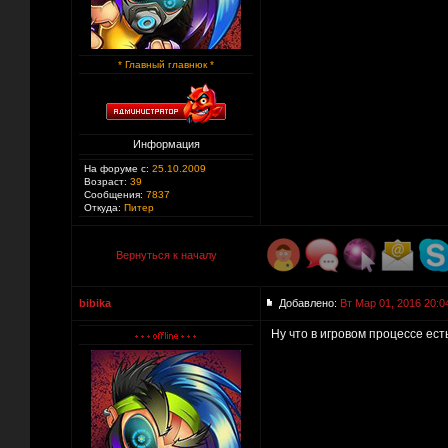
* Главный главнюк *
Информация
На форуме с:
25.10.2009
Возраст:
39
Сообщения:
7837
Откуда:
Питер
Вернуться к началу
bibika
Добавлено:
Вт Мар 01, 2016 20:0
Ну что в игровом процессе ест