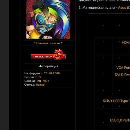
Докупил недостающие комплек
1.
Материнская плата -
Asus 
* Главный главнюк *
Информация
На форуме с:
25.10.2009
Возраст:
39
Сообщения:
7837
Откуда:
Питер