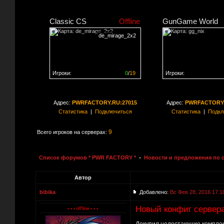
Classic CS
Offline
GunGame World
de_mirage_2x2
Игроки:
0
/
19
Игроки:
Сервер заполнен на
0%
Сервер заполнен на
0
Адрес:
PWRFACTORY.RU:27015
Адрес:
PWRFACTORY.
Статистика
|
Подключиться
Статистика
|
Подкл
9
Всего игроков на серверах:
Список форумов * PWR FACTORY *
-
Новости и предложения по 
Автор
bibika
Добавлено:
Вс Фев 28, 2016 17:1
Новый конфиг сервер