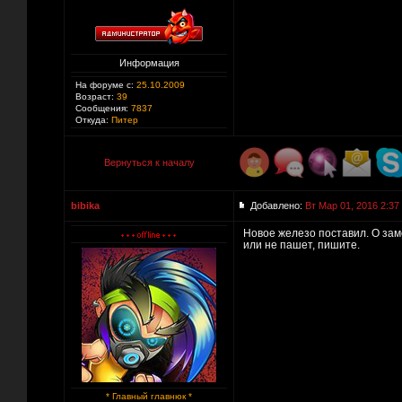
Информация
На форуме с:
25.10.2009
Возраст:
39
Сообщения:
7837
Откуда:
Питер
Вернуться к началу
bibika
Добавлено:
Вт Мар 01, 2016 2:37
Новое железо поставил. О заме
или не пашет, пишите.
* Главный главнюк *