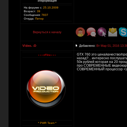
Информация
На форуме с:
25.10.2009
Возраст:
39
Сообщения:
7837
Откуда:
Питер
Вернуться к началу
V!deo. :D
Добавлено:
Вт Мар 01, 2016 13:3
GTX 760 это цена/качество/про
назад?... интересно послушать
50к рублей которая на 20 про
про СОВРЕМЕННЫЕ видеокарты 
СОВРЕМЕННЫЙ процессор =)а у 
* PWR Team *