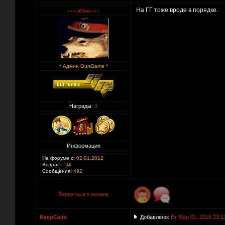
На ГГ тоже вроде в порядке.
* Админ GunGame *
Награды:
3
Информация
На форуме с:
02.01.2012
Возраст:
54
Сообщения:
492
Вернуться к началу
KeepCalm
Добавлено:
Вт Мар 01, 2016 23:1