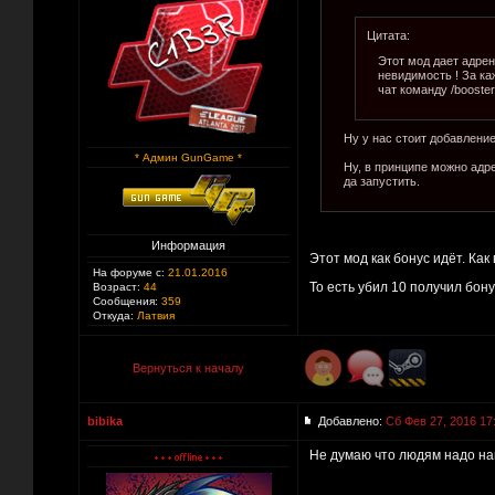
Цитата:
Этот мод дает адрен
невидимость ! За ка
чат команду /booster
Ну у нас стоит добавление
* Админ GunGame *
Ну, в принципе можно адр
да запустить.
Информация
Этот мод как бонус идёт. Как
На форуме с:
21.01.2016
То есть убил 10 получил бон
Возраст:
44
Сообщения:
359
Откуда:
Латвия
Вернуться к началу
bibika
Добавлено:
Сб Фев 27, 2016 17
Не думаю что людям надо нав