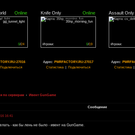
rld
Online
Knife Only
Online
Assault Only
gg_tunnel_light
35hp_morning_fun
0
/
24
Игроки:
0
/
19
Игроки:
н на
0%
Сервер заполнен на
0%
Сервер заполн
TORY.RU:27016
Адрес:
PWRFACTORY.RU:27017
Адрес:
PWRFAC
Подключиться
Статистика
|
Подключиться
Статистика
я по серверам
-
Ивент GunGame
Сообщение
016 16:41
лать - как бы лень не было - ивент на GunGame.