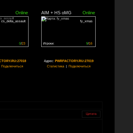
Online
AIM + HS oMG
Online
cs_delta_assault
fy_xmas
0
/
23
Игроки:
9
/
16
ен на
0%
Сервер заполнен на
56%
TORY.RU:27018
Адрес:
PWRFACTORY.RU:27019
|
Подключиться
Статистика
|
Подключиться
Цитата