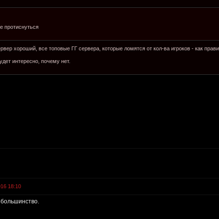
е протиснуться
ервер хороший, все топовые ГГ сервера, которые ломятся от кол-ва игроков - как прав
удет интересно, почему нет.
016 18:10
т большинство.