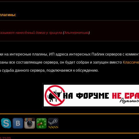
плагины:
оказывает нанесённый дамаг у прицела
(
Альтернатива
)
ки на интересные плагины, ИП адреса интересных Паблик серверов с коммен
браны все составляющие сервера, он будет собран и запущен вместо
Классиче
 судьба данного сервера, подключаемся к обсуждению.
6 22:03