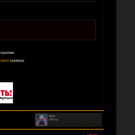
тариями.
ского
сервера.
Цитата