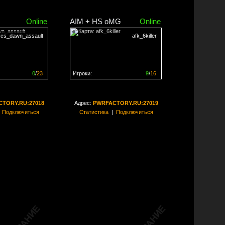
Online
AIM + HS oMG
Online
cs_dawn_assault
afk_6killer
0
/
23
Игроки:
9
/
16
ен на
0%
Сервер заполнен на
56%
TORY.RU:27018
Адрес:
PWRFACTORY.RU:27019
|
Подключиться
Статистика
|
Подключиться