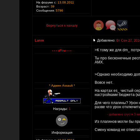
На форуме с:
13.08.2011
Возраст:
39
Сообщения:
5796
Вернуться к началу
Lanm
Добавлено:
Вт Сен 27, 201
>К тому же для dm_ пот
Ты про бесконечные респ
AMX.
>Однако необходимо доп
Вовсе нет.
* Админ Assault *
На картах es_ чистый се
настройками бюджета (к
Для чего плагины? Урон н
разве что урон отключить
Награды:
1
- добавлено спустя 3 м
Из плагинов могли бы пр
Смену команд не отметай
Информация