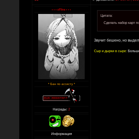
Цитата:
Сделать набор карт пор
Звучит бешено, но выде
Сыр и дырки в сыре:
Больше
* Бан по ассисту *
Награды:
2
Информация