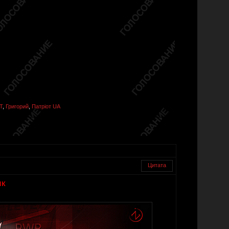
T
,
Григорий
,
Патріот UA
Цитата
ик