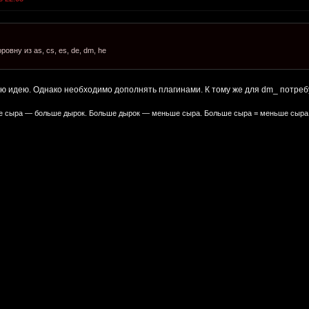
овну из as, cs, es, de, dm, he
лю идею. Однако необходимо дополнять плагинами. К тому же для dm_ потре
 сыра — больше дырок. Больше дырок — меньше сыра. Больше сыра = меньше сыра