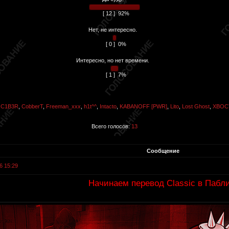
[ 12 ]
92%
Нет, не интересно.
[ 0 ]
0%
Интересно, но нет времени.
[ 1 ]
7%
,
C1B3R
,
CobberT
,
Freeman_xxx
,
h1t^^
,
Intacto
,
KABANOFF [PWR]
,
Lito
,
Lost Ghost
,
XBOC
Всего голосов:
13
Сообщение
6 15:29
Начинаем перевод Classic в Пабл