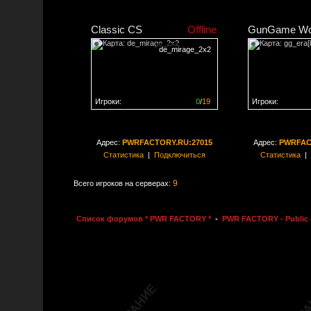
Classic CS
Offline
GunGame Wo
de_mirage_2x2
Игроки:
0
/
19
Игроки:
Сервер заполнен на
0%
Сервер заполне
Адрес:
PWRFACTORY.RU:27015
Адрес:
PWRFAC
Статистика
|
Подключиться
Статистика
|
9
Всего игроков на серверах:
Список форумов * PWR FACTORY *
-
PWR FACTORY - Public 