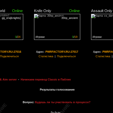
rld
Online
Knife Only
Online
Assault Only
gg_era[knights]
35hp_ancient
0
/
24
Игроки:
0
/
19
Игроки:
н на
0%
Сервер заполнен на
0%
Сервер заполн
TORY.RU:27016
Адрес:
PWRFACTORY.RU:27017
Адрес:
PWRFAC
Подключиться
Статистика
|
Подключиться
Статистика
& Aim server
-
Начинаем перевод Classic в Паблик
Результаты голосования
Вопрос:
Будешь ли ты участвовать в процессе?
Да буду.