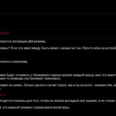
6 23:07
ребуется активация ДМ-режима.
овны? Я не это имел ввиду. Быть может, назвал не так. Просто игра на истре
олнять плагинами.
рвер будет отнимать у сбежавших терров оружие каждый раунд, мне это каж
акие-то команды настраивают призовые).
афиг не нужен. Лучше сделать так же строго, как и на ассалте - никаких /me, н
.
инуты:
игодится плагины для того, чтобы из игрока выпадало всё оружие, а не тольк
, это важный элемент соревновательной игры.