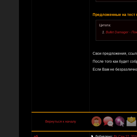
Предложенные на тест 
Цитата:
1.
Bullet Damager - П
Свои предложения, ссыл
После того как будет со
Если Вам не безразлична
Вернуться к началу
o5
Добавлено:
Вт Сен 27, 201