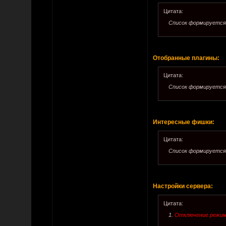
Цитата:
Список формируется
Отобранные плагины:
Цитата:
Список формируется
Интересные фишки:
Цитата:
Список формируется
Настройки сервера:
Цитата:
1.
Отключение режима