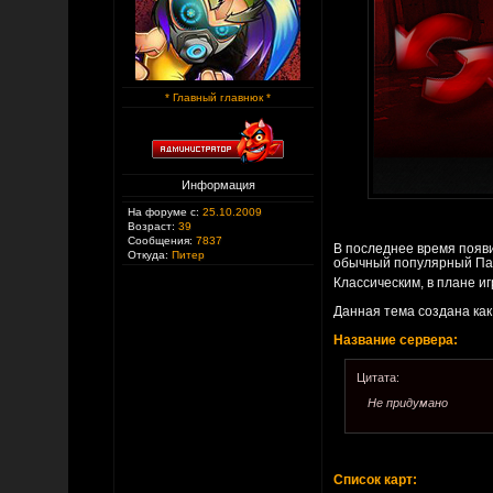
* Главный главнюк *
Информация
На форуме с:
25.10.2009
Возраст:
39
Сообщения:
7837
В последнее время появ
Откуда:
Питер
обычный популярный Паб
Классическим, в плане и
Данная тема создана как
Название сервера:
Цитата:
Не придумано
Список карт: