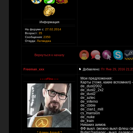
Информация
На форуме с:
27.02.2014
Возраст:
35
Сообщения:
2350
Откуда:
Латвиджа
Вернуться к началу
Freeman_xxx
Добавлено:
Пт Янв 29, 2016 21:2
Мои предложения:
Карты (тоже, какие вспомнил) -
de_dust2002
de_dust2_2x2
de_dust2
de_aztec
de_inferno
de_cbble
de_clan1_mill
cs_mansion
de_nuke
de_train
Никаких аимов.
ФФ выкл. (можно выкл флеш с
Bullet Damager - выкл, палево
* Админ Assault *