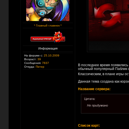
* Главный главнюк *
Информация
На форуме с:
25.10.2009
Возраст:
39
Сообщения:
7837
В последнее время появилис
Откуда:
Питер
обычный популярный Паблик с
Классическим, в плане игры о
Данная тема создана как корз
Название сервера:
Цитата:
Не придумано
Список карт: