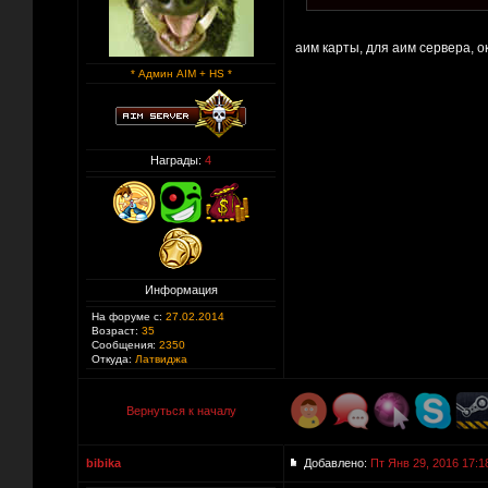
аим карты, для аим сервера, о
* Админ AIM + HS *
Награды:
4
Информация
На форуме с:
27.02.2014
Возраст:
35
Сообщения:
2350
Откуда:
Латвиджа
Вернуться к началу
bibika
Добавлено:
Пт Янв 29, 2016 17:1