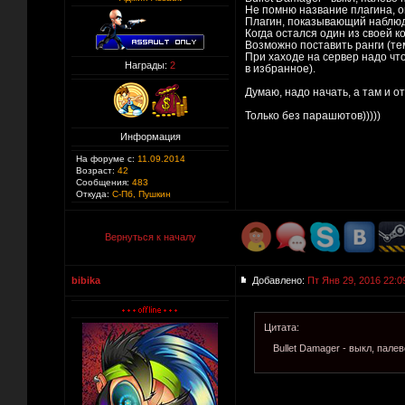
Не помню название плагина, он 
Плагин, показывающий наблюд
Когда остался один из своей к
Возможно поставить ранги (тем
При хаходе на сервер надо что
Награды:
2
в избранное).
Думаю, надо начать, а там и 
Только без парашютов)))))
Информация
На форуме с:
11.09.2014
Возраст:
42
Сообщения:
483
Откуда:
С-Пб, Пушкин
Вернуться к началу
bibika
Добавлено:
Пт Янв 29, 2016 22:0
Цитата:
Bullet Damager - выкл, пале