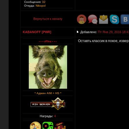
Сообщения:
32
Откуда:
Nikopol
Вернуться к началу
KABANOFF [PWR]
Добавлено:
Пт Янв 29, 2016 18:4
Оставть классик в покое, извер
* Админ AIM + HS *
Награды:
4