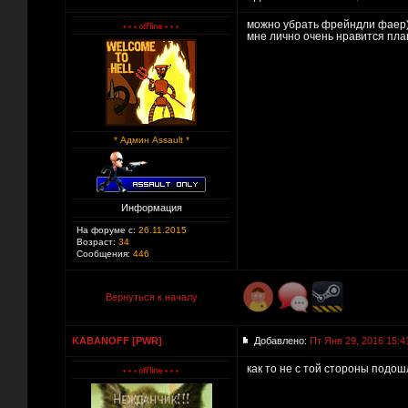
можно убрать фрейндли фаер)
мне лично очень нравится пла
* Админ Assault *
Информация
На форуме с:
26.11.2015
Возраст:
34
Сообщения:
446
Вернуться к началу
KABANOFF [PWR]
Добавлено:
Пт Янв 29, 2016 15:4
как то не с той стороны подош