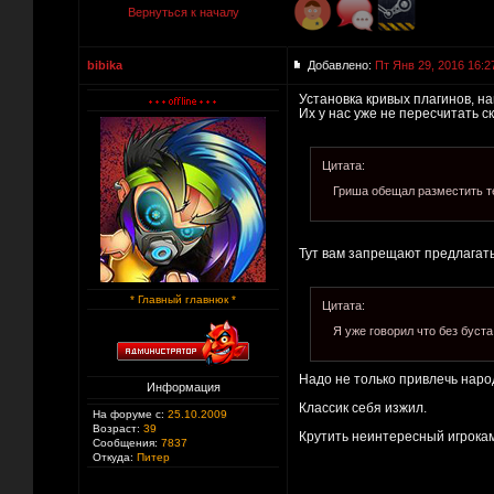
Вернуться к началу
bibika
Добавлено:
Пт Янв 29, 2016 16:2
Установка кривых плагинов, на
Их у нас уже не пересчитать ск
Цитата:
Гриша обещал разместить т
Тут вам запрещают предлагат
* Главный главнюк *
Цитата:
Я уже говорил что без буста
Надо не только привлечь народ
Информация
Классик себя изжил.
На форуме с:
25.10.2009
Возраст:
39
Крутить неинтересный игрокам
Сообщения:
7837
Откуда:
Питер