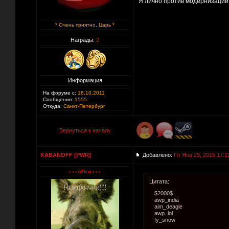
Я лично против модернизации.
* Очень приятно, Царь *
Награды:
2
Информация
На форуме с:
18.10.2011
Сообщения:
1555
Откуда:
Санкт-Петербург
Вернуться к началу
KABANOFF [PWR]
Добавлено:
Пт Янв 29, 2016 17:1
Цитата:
$2000$
awp_india
aim_deagle
awp_lol
fy_snow