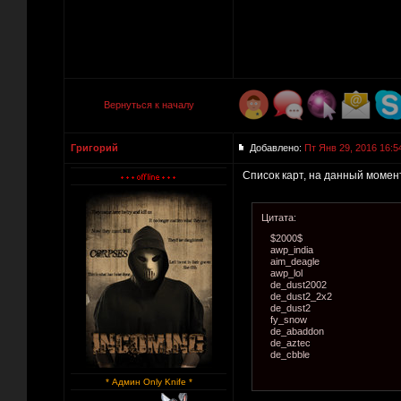
Вернуться к началу
Григорий
Добавлено:
Пт Янв 29, 2016 16:5
Список карт, на данный момен
Цитата:
$2000$
awp_india
aim_deagle
awp_lol
de_dust2002
de_dust2_2x2
de_dust2
fy_snow
de_abaddon
de_aztec
de_cbble
* Админ Only Knife *