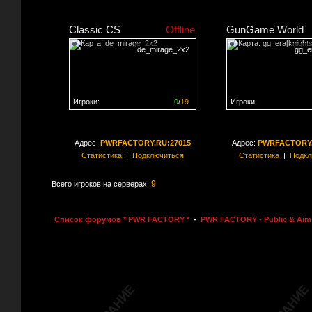
Classic CS
Offline
GunGame World
de_mirage_2x2
gg_er
Игроки:
0
/
19
Игроки:
Сервер заполнен на
0%
Сервер заполнен на
0
Адрес:
PWRFACTORY.RU:27015
Адрес:
PWRFACTORY.
Статистика
|
Подключиться
Статистика
|
Подкл
9
Всего игроков на серверах:
Список форумов * PWR FACTORY *
-
PWR FACTORY - Public & Aim 