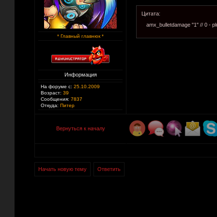
Цитата:
amx_bulletdamage "1" // 0 - p
* Главный главнюк *
Информация
На форуме с:
25.10.2009
Возраст:
39
Сообщения:
7837
Откуда:
Питер
Вернуться к началу
Начать новую тему
Ответить