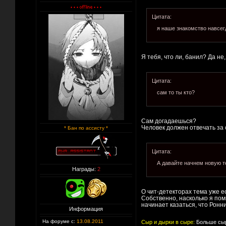
Цитата:
я наше знакомство навсег
Я тебя, что ли, банил? Да не
Цитата:
сам то ты кто?
Сам догадаешься?
Человек должен отвечать за 
* Бан по ассисту *
Цитата:
А давайте начнем новую 
Награды:
2
О чит-детекторах тема уже ес
Собственно, насколько я пом
начинает казаться, что Ронни
Информация
На форуме с:
13.08.2011
Сыр и дырки в сыре:
Больше сыр