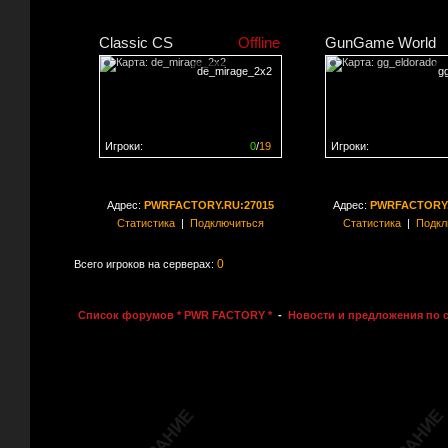
Classic CS
Offline
GunGame World
de_mirage_2x2
g
Игроки:
0
/
19
Игроки:
Сервер заполнен на
0%
Сервер заполнен на
0
Адрес:
PWRFACTORY.RU:27015
Адрес:
PWRFACTORY.
Статистика
|
Подключиться
Статистика
|
Подкл
0
Всего игроков на серверах:
Список форумов * PWR FACTORY *
-
Новости и предложения по 