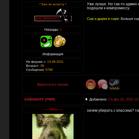
Уже лучше. Но так-то админ 
* Бан по ассисту *
подошли к компромиссу.
Сыр и дырки в сыре:
Больше сыр
Награды:
2
Информация
На форуме с:
13.08.2011
Возраст:
39
Сообщения:
5796
Вернуться к началу
KABANOFF [PWR]
Добавлено:
Сб Дек 26, 2015 13
зачем убирать с классика? т