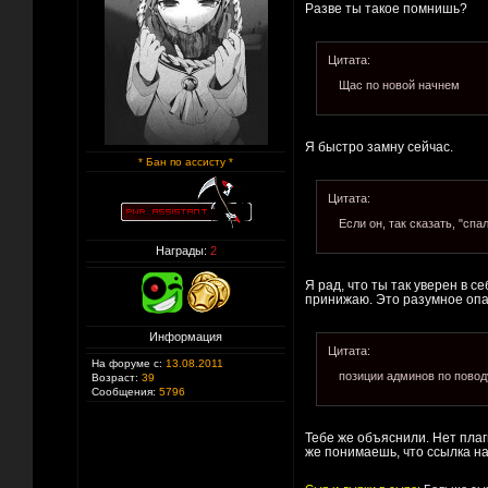
Разве ты такое помнишь?
Цитата:
Щас по новой начнем
Я быстро замну сейчас.
* Бан по ассисту *
Цитата:
Если он, так сказать, "сп
Награды:
2
Я рад, что ты так уверен в се
принижаю. Это разумное опас
Информация
Цитата:
На форуме с:
13.08.2011
позиции админов по повод
Возраст:
39
Сообщения:
5796
Тебе же объяснили. Нет пла
же понимаешь, что ссылка на