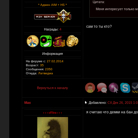
Цитата:
* Админ AIM + HS *
Меня интересует только м
сам то ты кто?
Награды:
4
Информация
На форуме с:
27.02.2014
Возраст:
35
Сообщения:
2350
Откуда:
Латвиджа
Вернуться к началу
Max
Добавлено:
Сб Дек 26, 2015 1:0
я считаю что демки на бан д