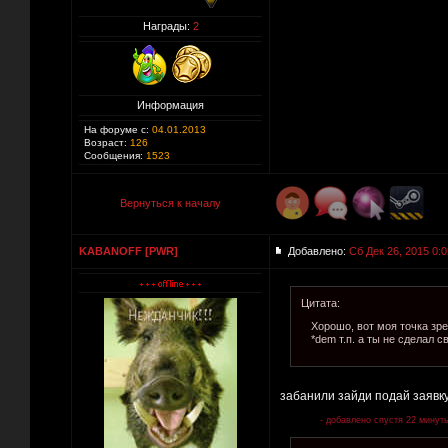
Награды:
2
Информация
На форуме с:
04.01.2013
Возраст:
126
Сообщения:
1523
Вернуться к началу
KABANOFF [PWR]
Добавлено:
Сб Дек 26, 2015 0:0
Цитата:
Хорошо, вот моя точка зре
*dem т.п. а ты не сделал с
забанили зайди подай заявку
- добавлено спустя 22 минут