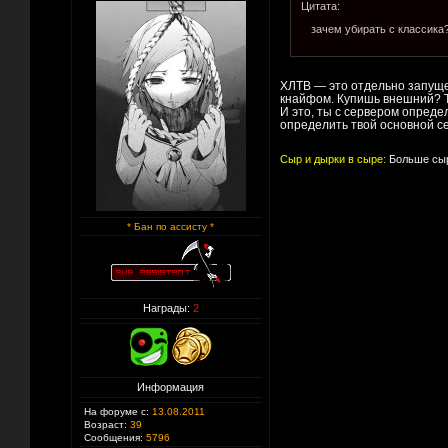
Цитата:
зачем убирать с классика?
ХЛТВ — это отдельно запущен
кнайфом. Купишь внешний? Т
И это, ты с сервером опреде
определить твой основной сер
Сыр и дырки в сыре:
Больше сыр
* Бан по ассисту *
Награды:
2
Информация
На форуме с:
13.08.2011
Возраст:
39
Сообщения:
5796