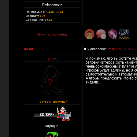
Информация
На форуме с:
04.01.2013
Возраст:
126
Сообщения:
1523
Вернуться к началу
lol lol
Добавлено:
Пт Дек 25, 2015 23:
Я понимаю, что вы хотите уст
отловки читеров, хоть какой
"невысококлассный" плагин у
игроков будут админы, но я с
самостоятельно и автоматиче
А чтобы предложить что-то ст
видели.
* Ветеран форума *
Награды:
1