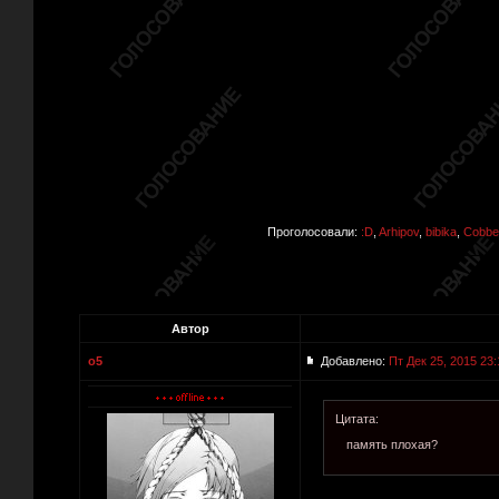
Проголосовали:
:D
,
Arhipov
,
bibika
,
Cobbe
Автор
o5
Добавлено:
Пт Дек 25, 2015 23:
Цитата:
память плохая?