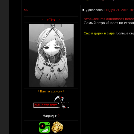
o5
Добавлено:
Пн Дек 21, 2015 18
https://forums.alliedmods.n
Самый первый пост на страни
Сыр и дырки в сыре:
Больше сыр
* Бан по ассисту *
Награды:
2