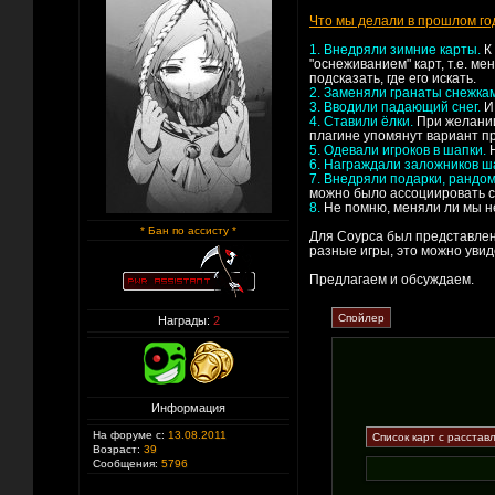
Что мы делали в прошлом го
1. Внедряли зимние карты.
К 
"оснеживанием" карт, т.е. м
подсказать, где его искать.
2. Заменяли гранаты снежка
3. Вводили падающий снег.
И 
4. Ставили ёлки.
При желании
плагине упомянут вариант пр
5. Одевали игроков в шапки.
6. Награждали заложников ш
7. Внедряли подарки, рандо
можно было ассоциировать с
8.
Не помню, меняли ли мы не
* Бан по ассисту *
Для Соурса был представле
разные игры, это можно увид
Предлагаем и обсуждаем.
Награды:
2
Информация
На форуме с:
13.08.2011
Возраст:
39
Сообщения:
5796