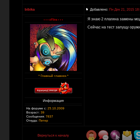
bibika
Добавлено:
Пн Дек 21, 2015 18
Я знаю 2 плагина замены мо
Сейчас на тест запущу оружие
* Главный главнюк *
Информация
На форуме с:
25.10.2009
Возраст:
39
Сообщения:
7837
Откуда:
Питер
Вернуться к началу