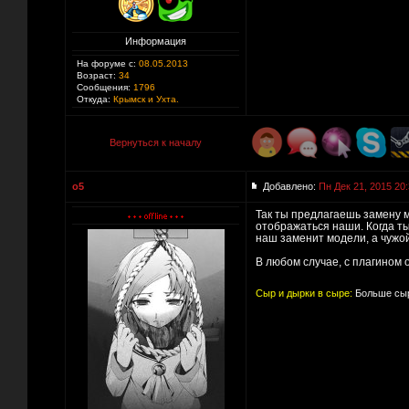
Информация
На форуме с:
08.05.2013
Возраст:
34
Сообщения:
1796
Откуда:
Крымск и Ухта.
Вернуться к началу
o5
Добавлено:
Пн Дек 21, 2015 20
Так ты предлагаешь замену м
отображаться наши. Когда ты
наш заменит модели, а чужой 
В любом случае, с плагином 
Сыр и дырки в сыре:
Больше сыр