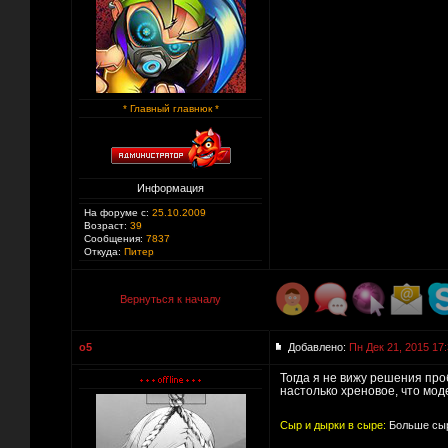
* Главный главнюк *
Информация
На форуме с:
25.10.2009
Возраст:
39
Сообщения:
7837
Откуда:
Питер
Вернуться к началу
o5
Добавлено:
Пн Дек 21, 2015 17
Тогда я не вижу решения про
настолько хреновое, что мод
Сыр и дырки в сыре:
Больше сыр