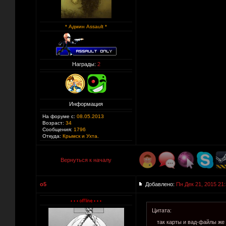
* Админ Assault *
Награды:
2
Информация
На форуме с:
08.05.2013
Возраст:
34
Сообщения:
1796
Откуда:
Крымск и Ухта.
Вернуться к началу
o5
Добавлено:
Пн Дек 21, 2015 21
Цитата:
так карты и вад-файлы же