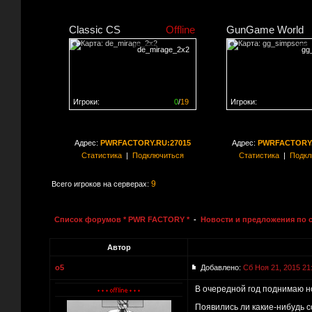
Classic CS
Offline
GunGame World
de_mirage_2x2
gg
Игроки:
0
/
19
Игроки:
Сервер заполнен на
0%
Сервер заполнен на
0
Адрес:
PWRFACTORY.RU:27015
Адрес:
PWRFACTORY.
Статистика
|
Подключиться
Статистика
|
Подкл
9
Всего игроков на серверах:
Список форумов * PWR FACTORY *
-
Новости и предложения по 
Автор
o5
Добавлено:
Сб Ноя 21, 2015 21
В очередной год поднимаю н
Появились ли какие-нибудь 