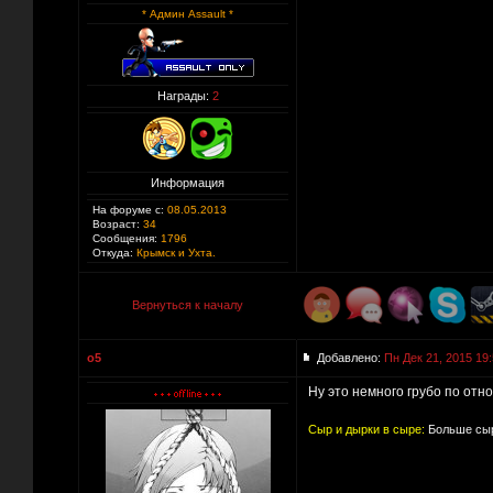
* Админ Assault *
Награды:
2
Информация
На форуме с:
08.05.2013
Возраст:
34
Сообщения:
1796
Откуда:
Крымск и Ухта.
Вернуться к началу
o5
Добавлено:
Пн Дек 21, 2015 19
Ну это немного грубо по отн
Сыр и дырки в сыре:
Больше сыр