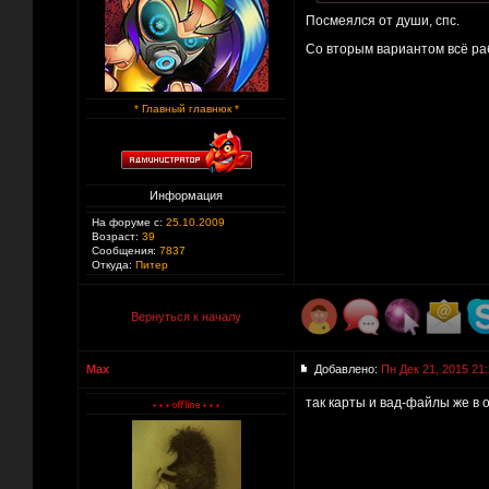
Посмеялся от души, спс.
Со вторым вариантом всё раб
* Главный главнюк *
Информация
На форуме с:
25.10.2009
Возраст:
39
Сообщения:
7837
Откуда:
Питер
Вернуться к началу
Max
Добавлено:
Пн Дек 21, 2015 21
так карты и вад-файлы же в 