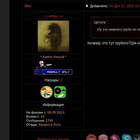
Max
Добавлено:
Пн Дек 21, 2015 19
Цитата:
Ну это немного грубо по о
почему, что тут грубого?)))я
* Админ Assault *
Награды:
2
Информация
На форуме с:
08.05.2013
Возраст:
34
Сообщения:
1796
Откуда:
Крымск и Ухта.
Вернуться к началу