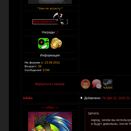
* Бан по ассисту *
Награды:
2
Информация
На форуме с:
13.08.2011
Возраст:
39
Сообщения:
5796
Вернуться к началу
bibika
Добавлено:
Пн Дек 21, 2015 21
Цитата:
народ, зачем вы использу
и будут довольны, после Н