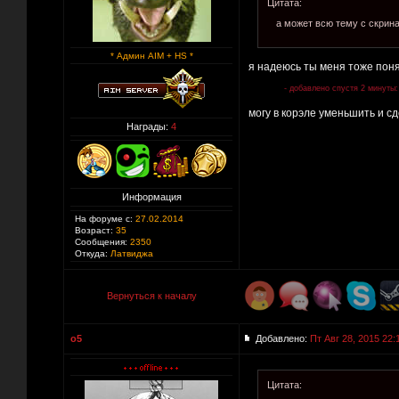
Цитата:
а может всю тему с скрин
* Админ AIM + HS *
я надеюсь ты меня тоже пон
- добавлено спустя 2 минуты:
могу в корэле уменьшить и с
Награды:
4
Информация
На форуме с:
27.02.2014
Возраст:
35
Сообщения:
2350
Откуда:
Латвиджа
Вернуться к началу
o5
Добавлено:
Пт Авг 28, 2015 22:
Цитата: