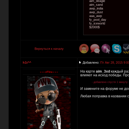
aim_deagle
aim_sand
awp_india
awp_dust
aaa_awp
fy_pool_day
fy_iceworld
$2000$
Вернуться к началу
h1t^^
Добавлено:
Пт Авг 28, 2015 9:0
На карте
aim_3xd
каждый раз
влияют на исход победы. Про
- добавлено спустя 1 минуту:
И замените на форуме не д
Любая поправка в названии с