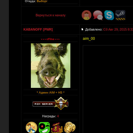
Откуда:
Выборг
Вернуться к началу
KABANOFF [PWR]
Добавлено:
Сб Авг 29, 2015 8:3
aim_00
* Админ AIM + HS *
Награды:
4