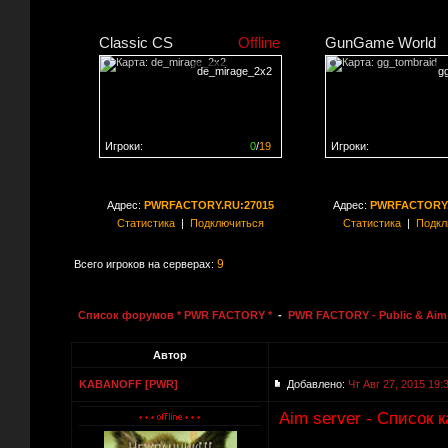
Classic CS
Offline
GunGame World
de_mirage_2x2
g
Игроки:
0
/
19
Игроки:
Сервер заполнен на
0%
Сервер заполнен на
0
Адрес:
PWRFACTORY.RU:27015
Адрес:
PWRFACTORY.
Статистика
|
Подключиться
Статистика
|
Подкл
9
Всего игроков на серверах:
Список форумов * PWR FACTORY *
-
PWR FACTORY - Public & Aim 
Автор
KABANOFF [PWR]
Добавлено:
Чт Авг 27, 2015 19:
Aim server - Список 