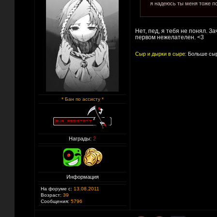
я надеюсь ты меня тоже п
Нет, пед, я тебя не понял. 
первом нежелателен. <3
Сыр и дырки в сыре:
Больше сыр
* Бан по ассисту *
Награды:
2
Информация
На форуме с:
13.08.2011
Возраст:
39
Сообщения:
5796