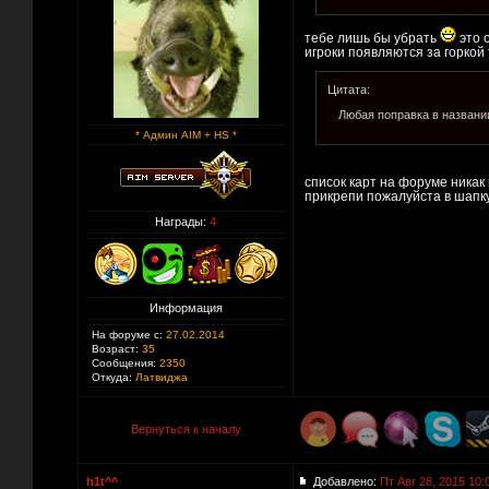
тебе лишь бы убрать
это 
игроки появляются за горкой
Цитата:
Любая поправка в названии
* Админ AIM + HS *
список карт на форуме никак
прикрепи пожалуйста в шапк
Награды:
4
Информация
На форуме с:
27.02.2014
Возраст:
35
Сообщения:
2350
Откуда:
Латвиджа
Вернуться к началу
h1t^^
Добавлено:
Пт Авг 28, 2015 10: