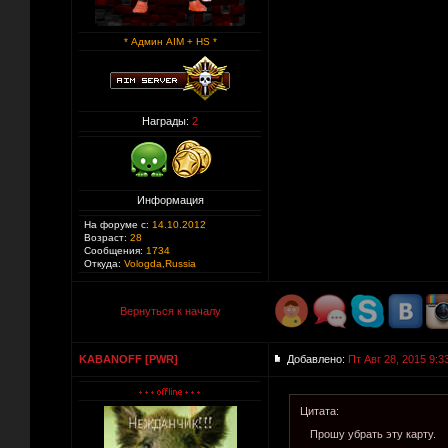
* Админ AIM + HS *
Награды:
2
Информация
На форуме с:
14.10.2012
Возраст:
28
Сообщения:
1734
Откуда:
Vologda,Russia
Вернуться к началу
KABANOFF [PWR]
Добавлено:
Пт Авг 28, 2015 9:3
Цитата:
Прошу убрать эту карту.