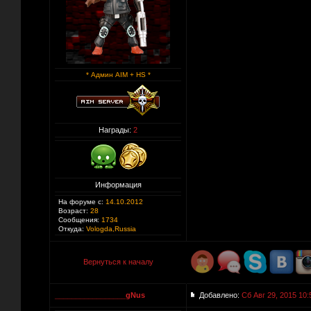
* Админ AIM + HS *
Награды:
2
Информация
На форуме с:
14.10.2012
Возраст:
28
Сообщения:
1734
Откуда:
Vologda,Russia
Вернуться к началу
_________________gNus
Добавлено:
Сб Авг 29, 2015 10: