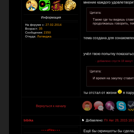
мнение каждого удовлетворит
Цитата:
Информация
Также где ты видишь спам?
продолжаешь говорить, тем
На форуме с:
27.02.2014
Возраст:
35
Сообщения:
2350
Откуда:
Латвиджа
тема создана для ознакомлен
учёл твою попытку показать
- добавлено спустя 18 минут:
Цитата:
И время на закупку ставит
ты отстал от жизни
я пару
Вернуться к началу
bibika
Добавлено:
Пт Авг 28, 2015 18:
Ещё бы скриншоты бы сделал