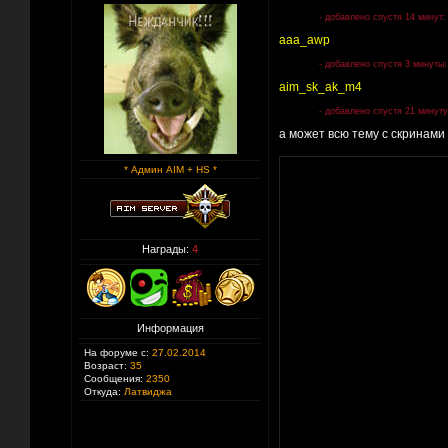
- добавлено спустя 14 минут:
aaa_awp
- добавлено спустя 3 минуты:
aim_sk_ak_m4
- добавлено спустя 21 минуту
а может всю тему с скринами
* Админ AIM + HS *
Награды:
4
Информация
На форуме с:
27.02.2014
Возраст:
35
Сообщения:
2350
Откуда:
Латвиджа