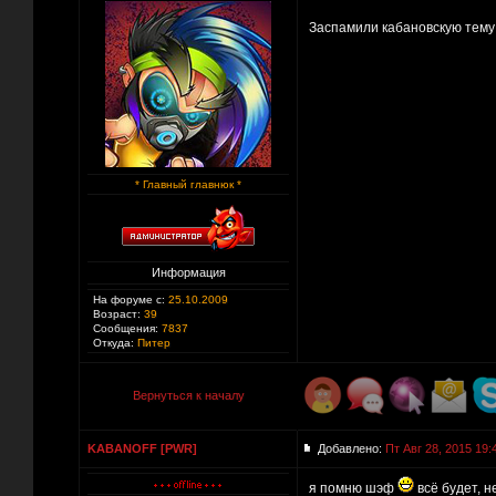
Заспамили кабановскую тем
* Главный главнюк *
Информация
На форуме с:
25.10.2009
Возраст:
39
Сообщения:
7837
Откуда:
Питер
Вернуться к началу
KABANOFF [PWR]
Добавлено:
Пт Авг 28, 2015 19:
я помню шэф
всё будет, 