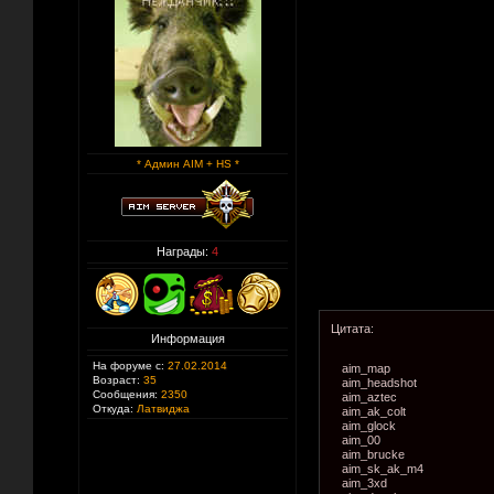
* Админ AIM + HS *
Награды:
4
Цитата:
Информация
На форуме с:
27.02.2014
aim_map
Возраст:
35
aim_headshot
Сообщения:
2350
aim_aztec
Откуда:
Латвиджа
aim_ak_colt
aim_glock
aim_00
aim_brucke
aim_sk_ak_m4
aim_3xd