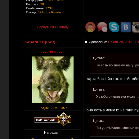
На форуме с:
14.10.2012
Возраст:
28
Сообщения:
1734
Откуда:
Vologda,Russia
Вернуться к началу
KABANOFF [PWR]
Добавлено:
Пт Авг 28, 2015 11:
Цитата:
То есть по твоему на fy_p
карта бассейн так то с бомбо
Цитата:
У любого человека может и 
* Админ AIM + HS *
оно есть в меню кс не гони пу
Цитата:
Ты учитываешь мнение ка
Награды:
4