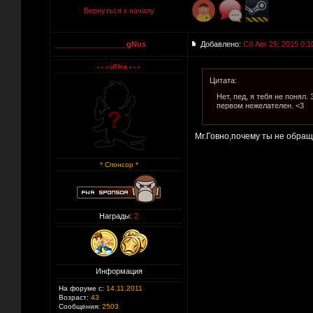
Вернуться к началу
_________________gNus
Добавлено:
Сб Авг 29, 2015 0:1
Цитата:
Нет, пед, я тебя не понял
первом нежелателен. <3
Мr.Говно,почему ты не обращ
* Спонсор *
Награды:
2
Информация
На форуме с:
14.11.2011
Возраст:
43
Сообщения:
2503