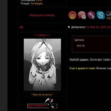
Сообщения:
2350
Откуда:
Латвиджа
Вернуться к началу
o5
Добавлено:
Чт Янв 14, 2016 10
Цитата:
кто то
Любой админ. Хотя вот тебе 
Сыр и дырки в сыре:
Больше сыр
* Бан по ассисту *