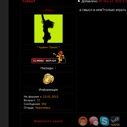
CobberT
Добавлено:
Вт Янв 12, 2016 8:1
а смысл в нем?только играть
* Админ Classic *
Награды:
1
Информация
На форуме с:
13.01.2012
Возраст:
37
Сообщения:
352
Откуда:
Череповец
Вернуться к началу