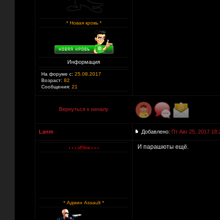
* Новая кровь *
Информация
На форуме с:
25.08.2017
Возраст:
82
Сообщения:
21
Вернуться к началу
Lanm
Добавлено:
Пт Авг 25, 2017 18:
И парашюты ещё.
* Админ Assault *