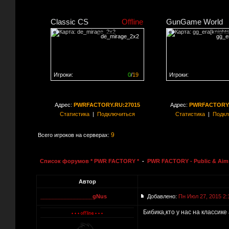
Classic CS
Offline
GunGame World
de_mirage_2x2
gg_er
Игроки:
0
/
19
Игроки:
Сервер заполнен на
0%
Сервер заполнен на
0
Адрес:
PWRFACTORY.RU:27015
Адрес:
PWRFACTORY.
Статистика
|
Подключиться
Статистика
|
Подкл
9
Всего игроков на серверах:
Список форумов * PWR FACTORY *
-
PWR FACTORY - Public & Aim 
Автор
_________________gNus
Добавлено:
Пн Июл 27, 2015 2:
Бибика,кто у нас на классик