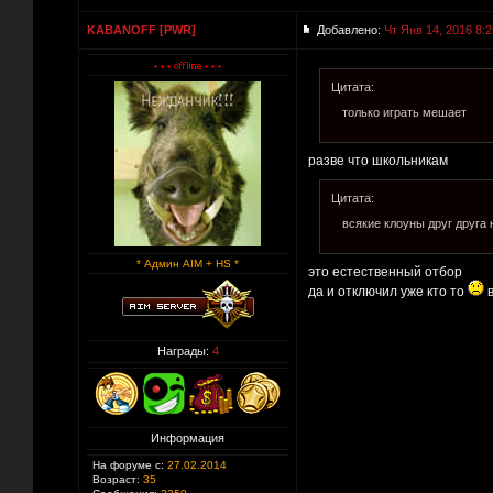
KABANOFF [PWR]
Добавлено:
Чт Янв 14, 2016 8:2
Цитата:
только играть мешает
разве что школьникам
Цитата:
всякие клоуны друг друга 
* Админ AIM + HS *
это естественный отбор
да и отключил уже кто то
в
Награды:
4
Информация
На форуме с:
27.02.2014
Возраст:
35