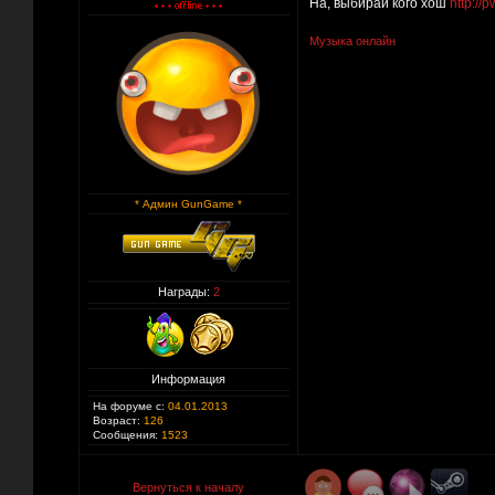
На, выбирай кого хош
http://
Музыка онлайн
* Админ GunGame *
Награды:
2
Информация
На форуме с:
04.01.2013
Возраст:
126
Сообщения:
1523
Вернуться к началу