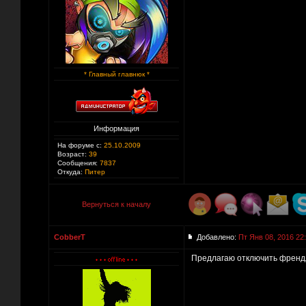
* Главный главнюк *
Информация
На форуме с:
25.10.2009
Возраст:
39
Сообщения:
7837
Откуда:
Питер
Вернуться к началу
CobberT
Добавлено:
Пт Янв 08, 2016 22
Предлагаю отключить френд