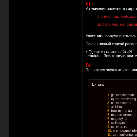
III.
Увеличение количества игро
Пример, как необходи
Вот пример, неправил
Участники форума пытались р
Эффективный способ распро
> Где же их можно найти?!
- Youtube, Поиск представите
IV.
Попытатся захватить топ мон
Цитата:
1.
gs-monitor.com
2.
cyber-monitoring.
3.
cs-monitor.ru
4.
a114.ru
5.
free-ms.pp.ua
6.
masterserver.su
7.
magesy.ru
8.
strikes.ru
9.
cs-exes.ru
10.
promogame.info
11.
cs-monitoring.ru