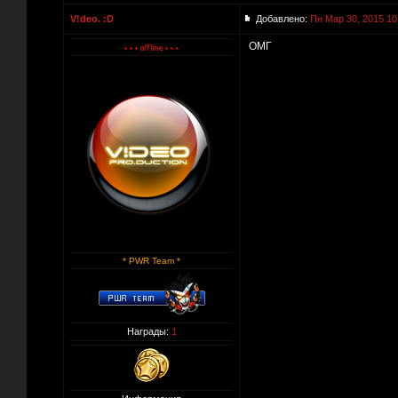
V!deo. :D
Добавлено:
Пн Мар 30, 2015 10
ОМГ
* PWR Team *
Награды:
1