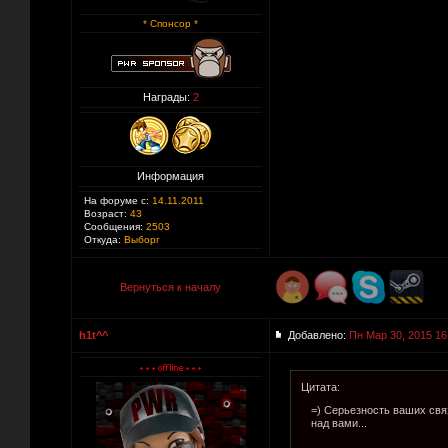
* Спонсор *
Награды:
2
Информация
На форуме с:
14.11.2011
Возраст:
43
Сообщения:
2503
Откуда:
Выборг
Вернуться к началу
h1t^^
Добавлено:
Пн Мар 30, 2015 16
Цитата:
=) Серьезность ваших связ
над вами...