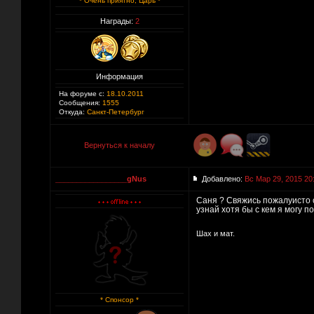
* Очень приятно, Царь *
Награды:
2
Информация
На форуме с:
18.10.2011
Сообщения:
1555
Откуда:
Санкт-Петербург
Вернуться к началу
_________________gNus
Добавлено:
Вс Мар 29, 2015 20
Саня ? Свяжись пожалуисто 
узнай хотя бы с кем я могу 
Шах и мат.
* Спонсор *