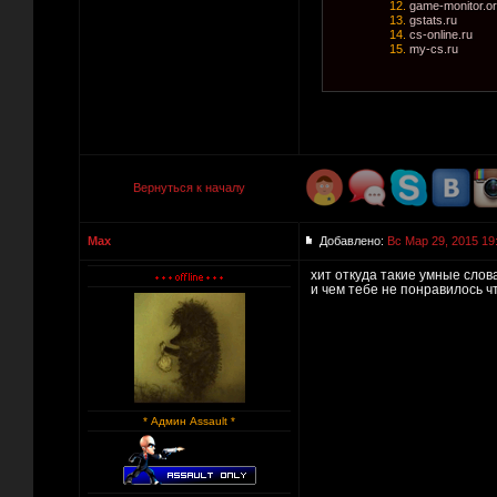
12.
game-monitor.o
13.
gstats.ru
14.
cs-online.ru
15.
my-cs.ru
Вернуться к началу
Max
Добавлено:
Вс Мар 29, 2015 19
хит откуда такие умные слова
и чем тебе не понравилось ч
* Админ Assault *