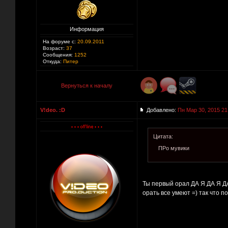
Информация
На форуме с:
20.09.2011
Возраст:
37
Сообщения:
1252
Откуда:
Питер
Вернуться к началу
V!deo. :D
Добавлено:
Пн Мар 30, 2015 21
Цитата:
ПРо мувики
Ты первый орал ДА Я ДА Я Д
орать все умеют =) так что п