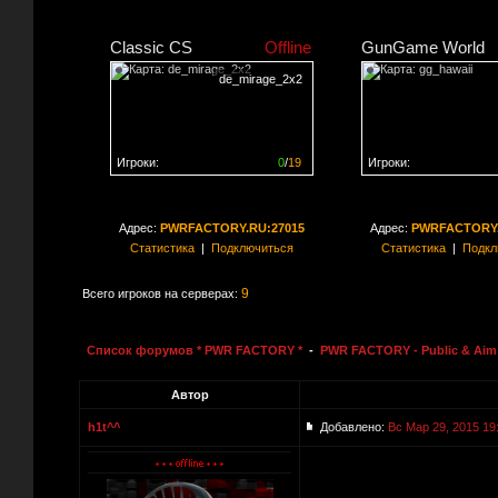
Classic CS
Offline
GunGame World
de_mirage_2x2
Игроки:
0
/
19
Игроки:
Сервер заполнен на
0%
Сервер заполнен на
0
Адрес:
PWRFACTORY.RU:27015
Адрес:
PWRFACTORY.
Статистика
|
Подключиться
Статистика
|
Подкл
9
Всего игроков на серверах:
Список форумов * PWR FACTORY *
-
PWR FACTORY - Public & Aim 
Автор
h1t^^
Добавлено:
Вс Мар 29, 2015 19