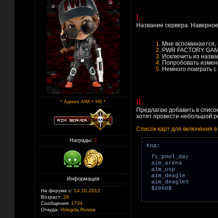
I.
Название сервера. Наверное 
1.
Мне вспоминается, 
2.
PWR FACTORY GAME C
3.
Исключить из назва
4.
Попробовать измени
5.
Немного поиграть с
II.
* Админ AIM + HS *
Предлагаю добавить в список
хотят провести небольшой р
Список карт для включения в
Награды:
2
Код:
fy_pool_day
aim_arena
aim_usp
aim_deagle
Информация
aim_deagle5
$2000$
На форуме с:
14.10.2012
Возраст:
28
Сообщения:
1734
Откуда:
Vologda,Russia