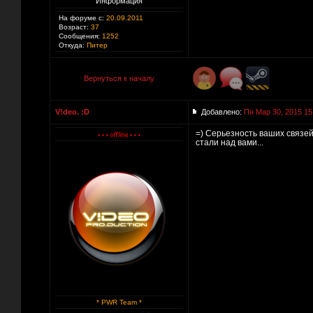
Информация
На форуме с:
20.09.2011
Возраст:
37
Сообщения:
1252
Откуда:
Питер
Вернуться к началу
V!deo. :D
Добавлено:
Пн Мар 30, 2015 15
=) Серьезность ваших связей
стали над вами...
* PWR Team *