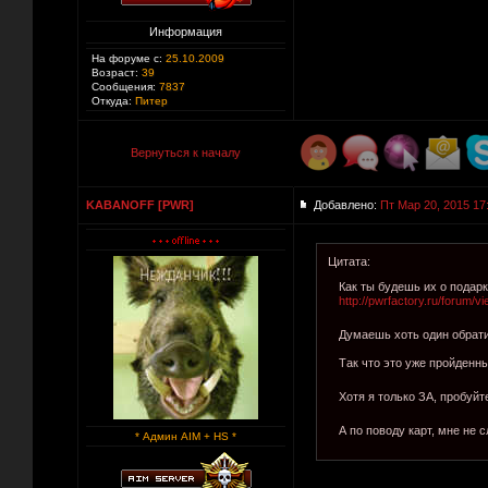
Информация
На форуме с:
25.10.2009
Возраст:
39
Сообщения:
7837
Откуда:
Питер
Вернуться к началу
KABANOFF [PWR]
Добавлено:
Пт Мар 20, 2015 17
Цитата:
Как ты будешь их о подар
http://pwrfactory.ru/forum/
Думаешь хоть один обрат
Так что это уже пройденны
Хотя я только ЗА, пробуйт
А по поводу карт, мне не 
* Админ AIM + HS *