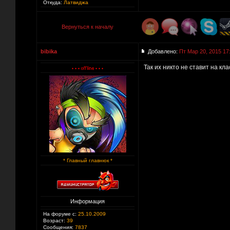
Откуда:
Латвиджа
Вернуться к началу
bibika
Добавлено:
Пт Мар 20, 2015 17
Так их никто не ставит на кл
* Главный главнюк *
Информация
На форуме с:
25.10.2009
Возраст:
39
Сообщения:
7837