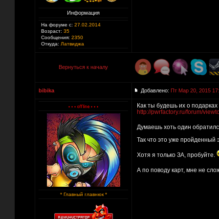
Информация
На форуме с:
27.02.2014
Возраст:
35
Сообщения:
2350
Откуда:
Латвиджа
Вернуться к началу
bibika
Добавлено:
Пт Мар 20, 2015 17
Как ты будешь их о подарках
http://pwrfactory.ru/forum/vie
Думаешь хоть один обратилс
Так что это уже пройденный 
Хотя я только ЗА, пробуйте.
А по поводу карт, мне не сл
* Главный главнюк *