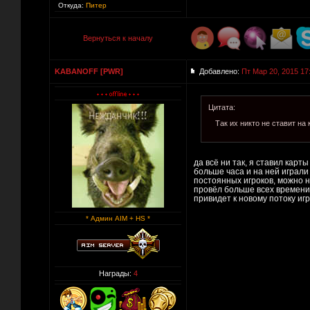
Откуда:
Питер
Вернуться к началу
KABANOFF [PWR]
Добавлено:
Пт Мар 20, 2015 17
Цитата:
Так их никто не ставит на 
да всё ни так, я ставил кар
больше часа и на ней играли
постоянных игроков, можно н
провёл больше всех времени 
привидет к новому потоку иг
* Админ AIM + HS *
Награды:
4