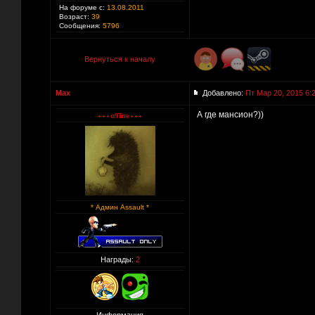
На форуме с:
13.08.2011
Возраст:
39
Сообщения:
5796
Вернуться к началу
Max
Добавлено:
Пт Мар 20, 2015 6:
А где мансион?))
* Админ Assault *
Награды:
2