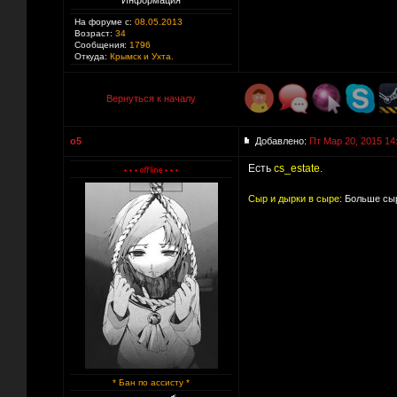
Информация
На форуме с:
08.05.2013
Возраст:
34
Сообщения:
1796
Откуда:
Крымск и Ухта.
Вернуться к началу
o5
Добавлено:
Пт Мар 20, 2015 14
Есть
cs_estate
.
Сыр и дырки в сыре:
Больше сыр
* Бан по ассисту *