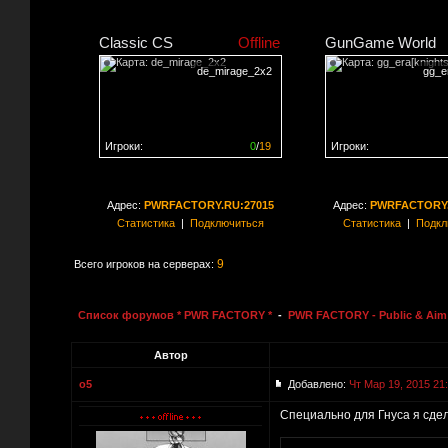
Classic CS
Offline
GunGame World
de_mirage_2x2
gg_er
Игроки:
0
/
19
Игроки:
Сервер заполнен на
0%
Сервер заполнен на
0
Адрес:
PWRFACTORY.RU:27015
Адрес:
PWRFACTORY.
Статистика
|
Подключиться
Статистика
|
Подкл
9
Всего игроков на серверах:
Список форумов * PWR FACTORY *
-
PWR FACTORY - Public & Aim 
Автор
o5
Добавлено:
Чт Мар 19, 2015 21
Специально для Гнуса я сдел