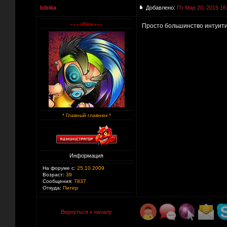
bibika
Добавлено:
Пт Мар 20, 2015 16
Просто большинство интуити
* Главный главнюк *
Информация
На форуме с:
25.10.2009
Возраст:
39
Сообщения:
7837
Откуда:
Питер
Вернуться к началу