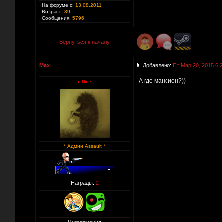
На форуме с:
13.08.2011
Возраст:
39
Сообщения:
5796
Вернуться к началу
Max
Добавлено:
Пт Мар 20, 2015 6:
А где мансион?))
* Админ Assault *
Награды:
2