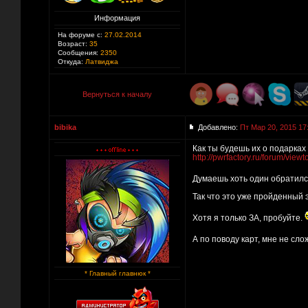
Информация
На форуме с:
27.02.2014
Возраст:
35
Сообщения:
2350
Откуда:
Латвиджа
Вернуться к началу
bibika
Добавлено:
Пт Мар 20, 2015 17
Как ты будешь их о подарках
http://pwrfactory.ru/forum/vie
Думаешь хоть один обратилс
Так что это уже пройденный 
Хотя я только ЗА, пробуйте.
А по поводу карт, мне не сл
* Главный главнюк *