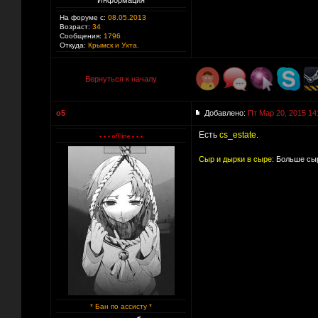
Информация
На форуме с:
08.05.2013
Возраст:
34
Сообщения:
1796
Откуда:
Крымск и Ухта.
Вернуться к началу
o5
Добавлено:
Пт Мар 20, 2015 14
Есть
cs_estate
.
Сыр и дырки в сыре:
Больше сыр
* Бан по ассисту *