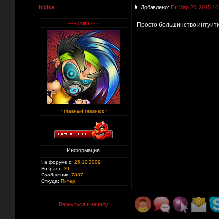
bibika
Добавлено:
Пт Мар 20, 2015 16
Просто большинство интуити
* Главный главнюк *
Информация
На форуме с:
25.10.2009
Возраст:
39
Сообщения:
7837
Откуда:
Питер
Вернуться к началу