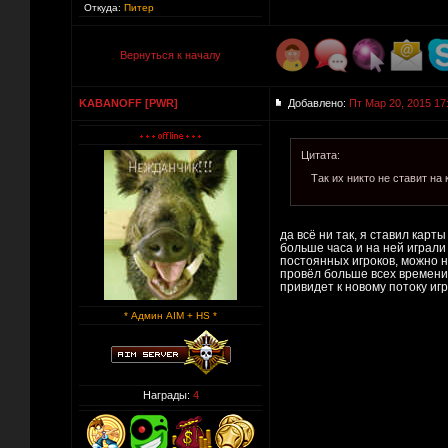
Откуда:
Питер
Вернуться к началу
KABANOFF [PWR]
Добавлено:
Пт Мар 20, 2015 17
Цитата:
Так их никто не ставит на 
да всё ни так, я ставил кар
больше часа и на ней играли
постоянных игроков, можно н
провёл больше всех времени 
привидет к новому потоку иг
* Админ AIM + HS *
Награды:
4