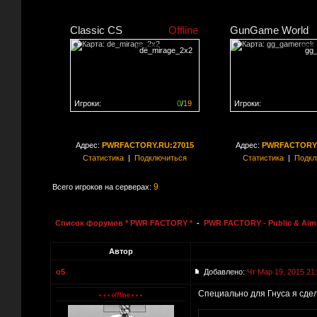
Classic CS
Offline
GunGame World
de_mirage_2x2
gg
Игроки:
0
/
19
Игроки:
Сервер заполнен на
0%
Сервер заполнен на
0
Адрес:
PWRFACTORY.RU:27015
Адрес:
PWRFACTORY.
Статистика
|
Подключиться
Статистика
|
Подкл
9
Всего игроков на серверах:
Список форумов * PWR FACTORY *
-
PWR FACTORY - Public & Aim 
Автор
o5
Добавлено:
Чт Мар 19, 2015 21
Специально для Гнуса я сдел