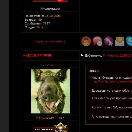
Информация
На форуме с:
25.10.2009
Возраст:
39
Сообщения:
7837
Откуда:
Питер
Вернуться к началу
KABANOFF [PWR]
Добавлено:
Пт Мар 20, 2015 17
Цитата:
Как ты будешь их о подар
http://pwrfactory.ru/forum/
Думаешь хоть один обрат
Так что это уже пройденны
Хотя я только ЗА, пробуйт
А по поводу карт, мне не 
* Админ AIM + HS *