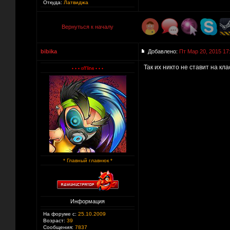
Откуда:
Латвиджа
Вернуться к началу
bibika
Добавлено:
Пт Мар 20, 2015 17
Так их никто не ставит на кл
* Главный главнюк *
Информация
На форуме с:
25.10.2009
Возраст:
39
Сообщения:
7837