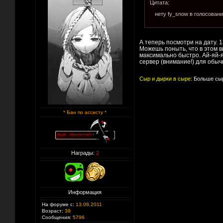
Цитата:
нету fy_snow в голосовани
А теперь посмотри на дату. 
Можешь поныть, что в этом в
максимально быстро. Ай-яй-я
сервер (внимание!) для обы
Сыр и дырки в сыре:
Больше сыр
* Бан по ассисту *
Награды:
2
Информация
На форуме с:
13.08.2011
Возраст:
39
Сообщения:
5796