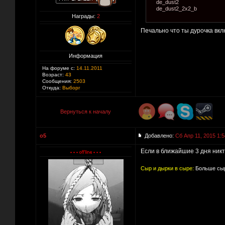
de_dust2
de_dust2_2x2_b
Награды:
2
Печально что ты дурочка вкл
Информация
На форуме с:
14.11.2011
Возраст:
43
Сообщения:
2503
Откуда:
Выборг
Вернуться к началу
o5
Добавлено:
Сб Апр 11, 2015 1:5
Если в ближайшие 3 дня никто
Сыр и дырки в сыре:
Больше сыр