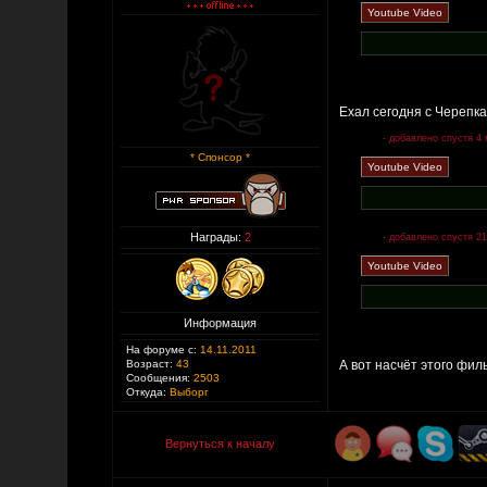
Ехал сегодня с Черепк
- добавлено спустя 4 
* Спонсор *
Награды:
2
- добавлено спустя 21
Информация
На форуме с:
14.11.2011
Возраст:
43
А вот насчёт этого фил
Сообщения:
2503
Откуда:
Выборг
Вернуться к началу