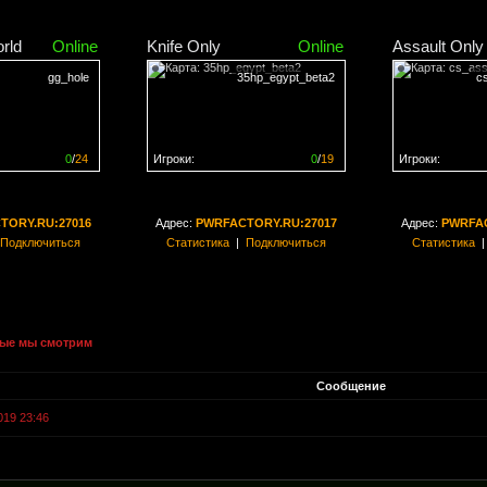
rld
Online
Knife Only
Online
Assault Only
gg_hole
35hp_egypt_beta2
c
0
/
24
Игроки:
0
/
19
Игроки:
н на
0%
Сервер заполнен на
0%
Сервер заполн
TORY.RU:27016
Адрес:
PWRFACTORY.RU:27017
Адрес:
PWRFAC
Подключиться
Статистика
|
Подключиться
Статистика
ые мы смотрим
Сообщение
019 23:46