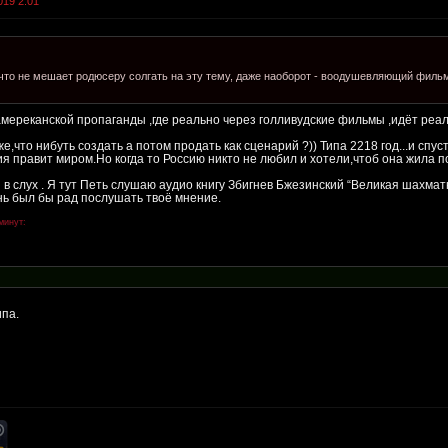
019 2:01
ичто не мешает родюсеру солгать на эту тему, даже наоборот - воодушевляющий фильм
амереканской пропаганды ,где реально через голливудские фильмы ,идёт реал
е,что нибуть создать а потом продать как сценарий ?)) Типа 2218 год...и спу
я правит миром.Но когда то Россию никто не любил и хотели,чтоб она жила по
 в слух . Я тут Петь слушаю аудио книгу Збигнев Бжезинский “Великая шахма
чень был бы рад послушать твоё мнение.
минут:
ипа.