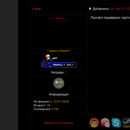
Lanm
Добавлено:
Вс Апр 07, 2
Прочёл примерно треть
* Админ Assault *
Награды:
1
Информация
На форуме с:
19.07.2016
Возраст:
34
Сообщения:
1733
Вернуться к началу