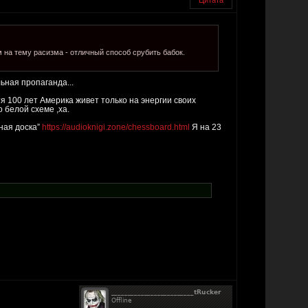
Цитата
 на тему расизма - отличный способ срубить бабок.
ьная пропаганда...
стя 100 лет Америка живет только на энергии своих
 белой схеме ,ха.
тная доска”
https://audioknigi.zone/chessboard.html
Я на 23