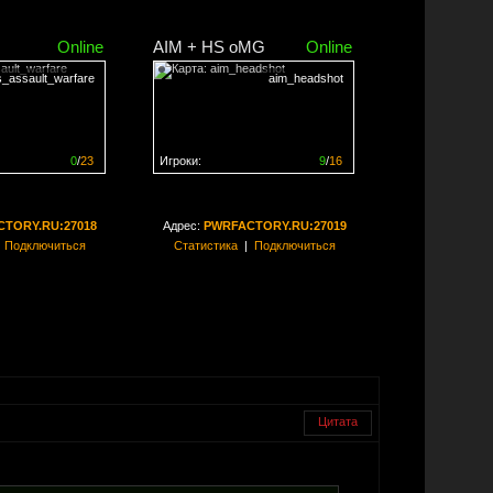
Online
AIM + HS oMG
Online
s_assault_warfare
aim_headshot
0
/
23
Игроки:
9
/
16
ен на
0%
Сервер заполнен на
56%
TORY.RU:27018
Адрес:
PWRFACTORY.RU:27019
|
Подключиться
Статистика
|
Подключиться
Цитата