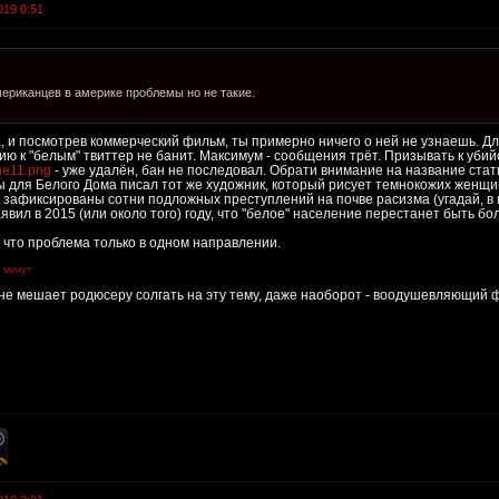
019 0:51
мериканцев в америке проблемы но не такие.
, и посмотрев коммерческий фильм, ты примерно ничего о ней не узнаешь. Дл
ию к "белым" твиттер не банит. Максимум - сообщения трёт. Призывать к убий
une11.png
- уже удалён, бан не последовал. Обрати внимание на название стат
ы для Белого Дома писал тот же художник, который рисует темнокожих женщи
а зафиксированы сотни подложных преступлений на почве расизма (угадай, в
явил в 2015 (или около того) году, что "белое" население перестанет быть б
 что проблема только в одном направлении.
 минут:
 не мешает родюсеру солгать на эту тему, даже наоборот - воодушевляющий ф