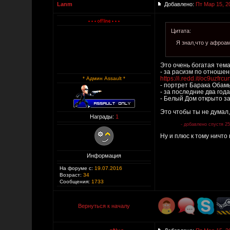
Lanm
Добавлено:
Пт Мар 15, 2
Цитата:
Я знал,что у афроа
Это очень богатая тема
- за расизм по отношен
https://i.redd.it/oc9uzfrc
* Админ Assault *
- портрет Барака Обам
- за последние два год
- Белый Дом открыто за
Это чтобы ты не думал,
Награды:
1
- добавлено спустя 25
Ну и плюс к тому ничто
Информация
На форуме с:
19.07.2016
Возраст:
34
Сообщения:
1733
Вернуться к началу