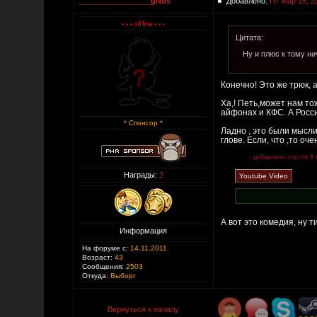
_________________gNus
Добавлено:
Пт Мар 15, 2
Цитата:
Ну и плюс к тому н
Конечно! Это же трюк, 
Ха,! Петь,может нам тож
айфонах и КФС. А Росси
* Спонсор *
Ладно , это были мысли
глове. Если, чтo ,то о
- добавлено спустя 8 
Награды:
2
А вот это комедия, ну т
Информация
На форуме с:
14.11.2011
Возраст:
43
Сообщения:
2503
Откуда:
Выборг
Вернуться к началу