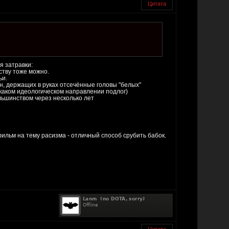
Цитата
я затравки:
ству тоже можно.
ьи.
н, держащих в руках отсечённые головы "белых"
 каком идеологическом направлении подлог)
ольшинством через несколько лет
ильм на тему расизма - отличный способ срубить бабок.