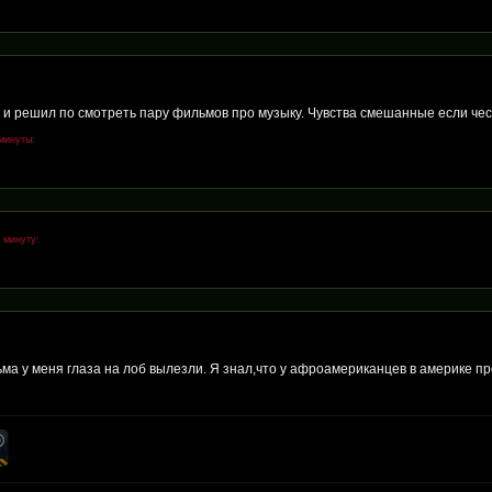
а и решил по смотреть пару фильмов про музыку. Чувства смешанные если чес
минуты:
 минуту:
ьма у меня глаза на лоб вылезли. Я знал,что у афроамериканцев в америке пр