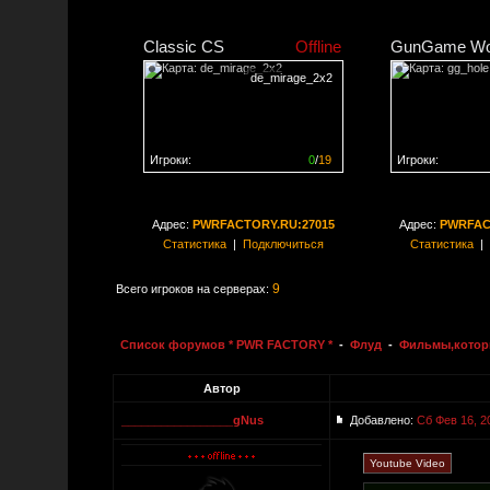
Classic CS
Offline
GunGame Wo
de_mirage_2x2
Игроки:
0
/
19
Игроки:
Сервер заполнен на
0%
Сервер заполне
Адрес:
PWRFACTORY.RU:27015
Адрес:
PWRFAC
Статистика
|
Подключиться
Статистика
|
9
Всего игроков на серверах:
Список форумов * PWR FACTORY *
-
Флуд
-
Фильмы,котор
Автор
_________________gNus
Добавлено:
Сб Фев 16, 2