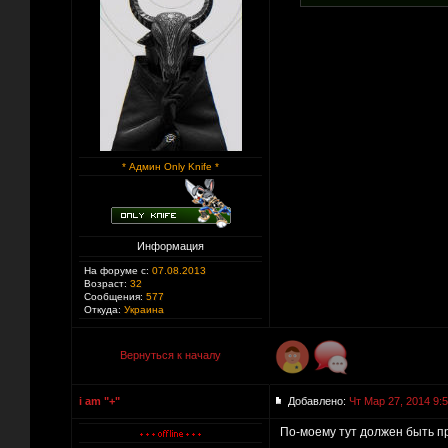
* Админ Only Knife *
Информация
На форуме с:
07.08.2013
Возраст:
32
Сообщения:
577
Откуда:
Украина
Вернуться к началу
i am "+"
Добавлено:
Чт Мар 27, 2014 9:
По-моему тут должен быть пр