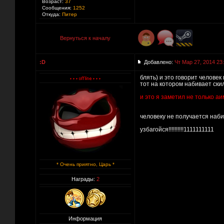
Возраст:
37
Сообщения:
1252
Откуда:
Питер
Вернуться к началу
:D
Добавлено:
Чт Мар 27, 2014 23
блять) и это говорит человек
тот на котором набивает скил
и это я заметил не только а
человеку не получается наби
узбагойся!!!!!!!!!!1111111111
* Очень приятно, Царь *
Награды:
2
Информация