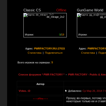
Classic CS
Offline
GunGame World
de_mirage_2x2
gg_er
Игроки:
0
/
19
Игроки:
Сервер заполнен на
0%
Сервер заполнен на
0
Адрес:
PWRFACTORY.RU:27015
Адрес:
PWRFACTORY.
Статистика
|
Подключиться
Статистика
|
Подкл
9
Всего игроков на серверах:
Список форумов * PWR FACTORY *
-
PWR FACTORY - Public & Aim 
Автор
V!deo. :D
Добавлено:
Ср Мар 26, 2014 7:
Прошу, во-первых, потому чт
некоторые только ее и ставя