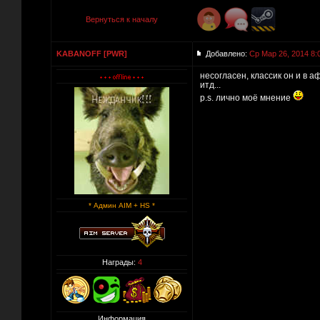
Вернуться к началу
KABANOFF [PWR]
Добавлено:
Ср Мар 26, 2014 8:
несогласен, классик он и в а
итд...
p.s. лично моё мнение
* Админ AIM + HS *
Награды:
4
Информация