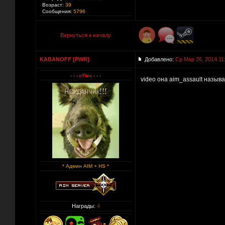
Возраст:
39
Сообщения:
5796
Вернуться к началу
KABANOFF [PWR]
Добавлено:
Ср Мар 26, 2014 11
video она aim_assault назыв
* Админ AIM + HS *
Награды:
4