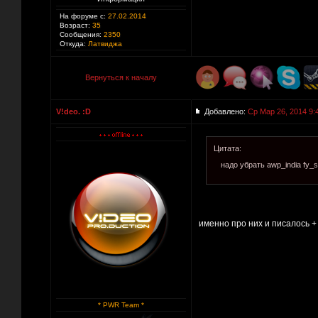
На форуме с:
27.02.2014
Возраст:
35
Сообщения:
2350
Откуда:
Латвиджа
Вернуться к началу
V!deo. :D
Добавлено:
Ср Мар 26, 2014 9:
Цитата:
надо убрать awp_india fy_s
именно про них и писалось +
* PWR Team *