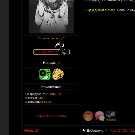
Сыр и дырки в сыре:
Больше сыр
* Бан по ассисту *
Награды:
2
Информация
На форуме с:
13.08.2011
Возраст:
39
Сообщения:
5796
Вернуться к началу
V!deo. :D
Добавлено:
Чт Мар 27, 2014 23