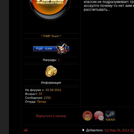
классик не подразумевает 
ассаулте почему-то нет аим к
рассчитывать...
* PWR Team *
Награды:
1
Информация
На форуме с:
20.09.2011
Возраст:
37
Сообщения:
1252
Откуда:
Питер
Вернуться к началу
o5
Добавлено:
Ср Мар 26, 2014 11