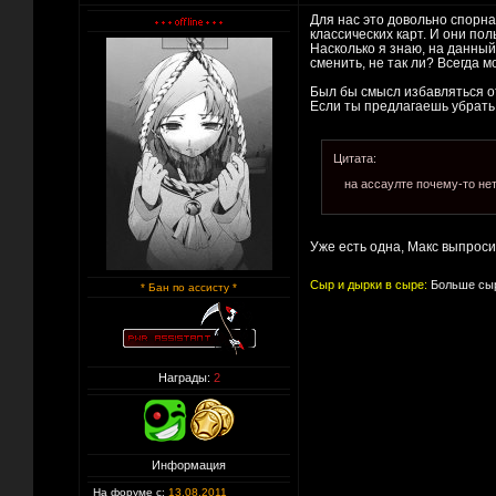
Для нас это довольно спорн
классических карт. И они по
Насколько я знаю, на данны
сменить, не так ли? Всегда 
Был бы смысл избавляться от
Если ты предлагаешь убрать ц
Цитата:
на ассаулте почему-то нет
Уже есть одна, Макс выпроси
Сыр и дырки в сыре:
Больше сыр
* Бан по ассисту *
Награды:
2
Информация
На форуме с:
13.08.2011