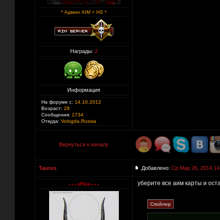
* Админ AIM + HS *
Награды:
2
Информация
На форуме с:
14.10.2012
Возраст:
28
Сообщения:
1734
Откуда:
Vologda,Russia
Вернуться к началу
Taurus
Добавлено:
Ср Мар 26, 2014 14
уберите все аим карты и оста