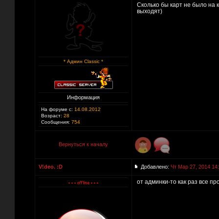
Сколько бы карт не было на 
выходят)
* Админ Classic *
Информация
На форуме с:
14.08.2012
Возраст:
28
Сообщения:
754
Вернуться к началу
V!deo. :D
Добавлено:
Чт Мар 27, 2014 14
от админки-то как раз все пр