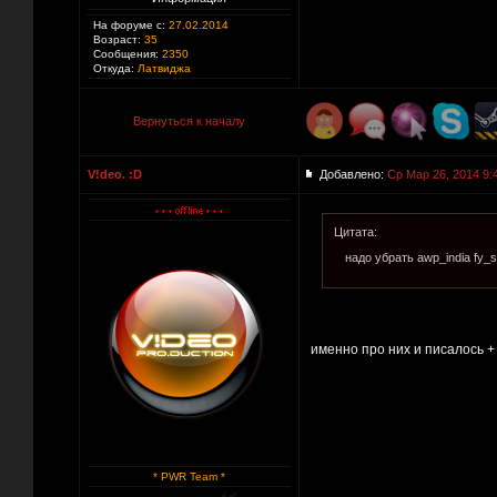
На форуме с:
27.02.2014
Возраст:
35
Сообщения:
2350
Откуда:
Латвиджа
Вернуться к началу
V!deo. :D
Добавлено:
Ср Мар 26, 2014 9:
Цитата:
надо убрать awp_india fy_s
именно про них и писалось +
* PWR Team *