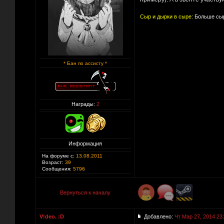
Сыр и дырки в сыре:
Больше сыр
* Бан по ассисту *
Награды:
2
Информация
На форуме с:
13.08.2011
Возраст:
39
Сообщения:
5796
Вернуться к началу
V!deo. :D
Добавлено:
Чт Мар 27, 2014 23