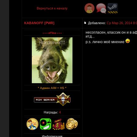
Вернуться к началу
KABANOFF [PWR]
Добавлено:
Ср Мар 26, 2014 8:
несогласен, классик он и в а
итд...
p.s. лично моё мнение
* Админ AIM + HS *
Награды:
4
Информация