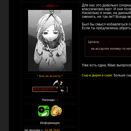
Для нас это довольно спорн
классических карт. И они по
Насколько я знаю, на данны
сменить, не так ли? Всегда 
Был бы смысл избавляться от
Если ты предлагаешь убрать ц
Цитата:
на ассаулте почему-то нет
Уже есть одна, Макс выпроси
Сыр и дырки в сыре:
Больше сыр
* Бан по ассисту *
Награды:
2
Информация
На форуме с:
13.08.2011