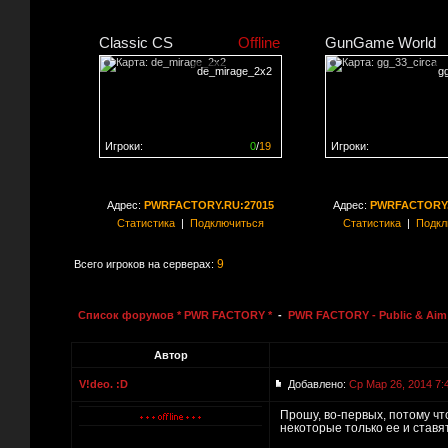
Classic CS
Offline
GunGame World
de_mirage_2x2
g
Игроки:
0
/
19
Игроки:
Сервер заполнен на
0%
Сервер заполнен на
0
Адрес:
PWRFACTORY.RU:27015
Адрес:
PWRFACTORY.
Статистика
|
Подключиться
Статистика
|
Подкл
9
Всего игроков на серверах:
Список форумов * PWR FACTORY *
-
PWR FACTORY - Public & Aim 
Автор
V!deo. :D
Добавлено:
Ср Мар 26, 2014 7:
Прошу, во-первых, потому чт
некоторые только ее и ставя