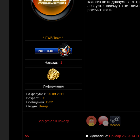
классик не подразумевает 
ассаулте почему-то нет аим к
рассчитывать...
* PWR Team *
Награды:
1
Информация
На форуме с:
20.09.2011
Возраст:
37
Сообщения:
1252
Откуда:
Питер
Вернуться к началу
o5
Добавлено:
Ср Мар 26, 2014 11