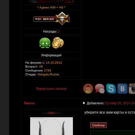
* Админ AIM + HS *
Награды:
2
Информация
На форуме с:
14.10.2012
Возраст:
28
Сообщения:
1734
Откуда:
Vologda,Russia
Вернуться к началу
Taurus
Добавлено:
Ср Мар 26, 2014 14
уберите все аим карты и оста