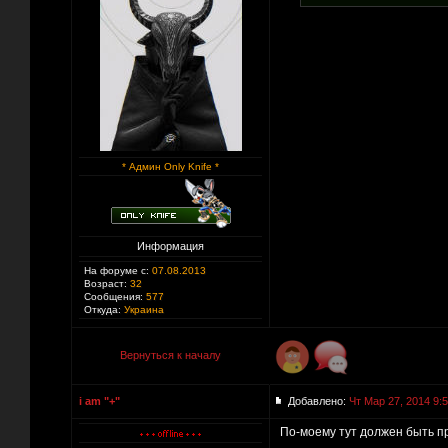
* Админ Only Knife *
Информация
На форуме с:
07.08.2013
Возраст:
32
Сообщения:
577
Откуда:
Украина
Вернуться к началу
i am "+"
Добавлено:
Чт Мар 27, 2014 9:
По-моему тут должен быть пр