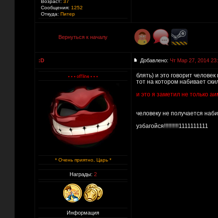
Возраст:
37
Сообщения:
1252
Откуда:
Питер
Вернуться к началу
:D
Добавлено:
Чт Мар 27, 2014 23
блять) и это говорит человек
тот на котором набивает скил
и это я заметил не только а
человеку не получается наби
узбагойся!!!!!!!!!!1111111111
* Очень приятно, Царь *
Награды:
2
Информация