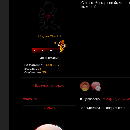
Сколько бы карт не было на 
выходят)
* Админ Classic *
Информация
На форуме с:
14.08.2012
Возраст:
28
Сообщения:
754
Вернуться к началу
V!deo. :D
Добавлено:
Чт Мар 27, 2014 14
от админки-то как раз все пр