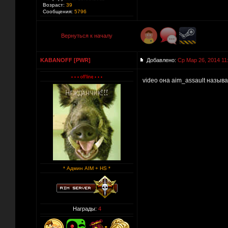
Возраст:
39
Сообщения:
5796
Вернуться к началу
KABANOFF [PWR]
Добавлено:
Ср Мар 26, 2014 11
video она aim_assault назыв
* Админ AIM + HS *
Награды:
4