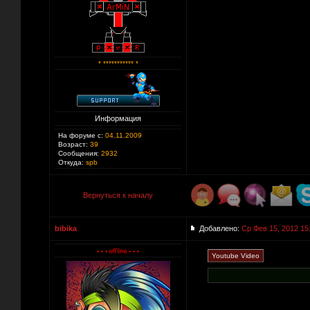
* *********** *
Информация
На форуме с:
04.11.2009
Возраст:
39
Сообщения:
2932
Откуда:
spb
Вернуться к началу
bibika
Добавлено:
Ср Фев 15, 2012 15