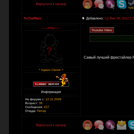
Вернуться к началу
Tr.CheRkes
Добавлено:
Ср Фев 08, 2012 5:
Самый лучший фристайлер Ро
* Админ Classic *
Информация
На форуме с:
12.11.2009
Возраст:
36
Сообщения:
227
Откуда:
Питер
Вернуться к началу