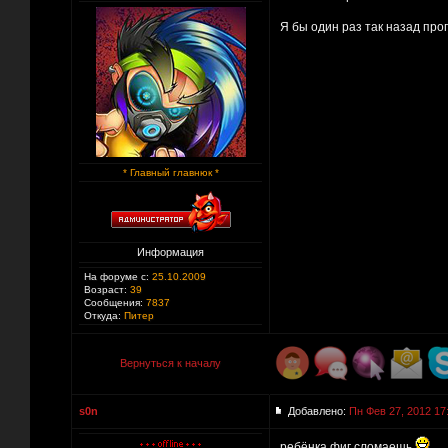
Я бы один раз так назад пр
* Главный главнюк *
Информация
На форуме с:
25.10.2009
Возраст:
39
Сообщения:
7837
Откуда:
Питер
Вернуться к началу
s0n
Добавлено:
Пн Фев 27, 2012 17
ребёнка фиг сломаешь