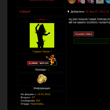
CobberT
Добавлено:
Вт Фев 07, 2012 22
ну раз пошла такая пляска,по
мб не какого особого таланта 
* Админ Classic *
Награды:
1
Информация
На форуме с:
13.01.2012
Возраст:
37
Сообщения:
352
Откуда:
Череповец