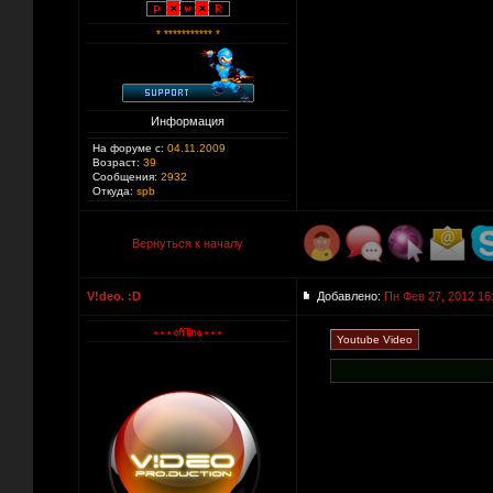
* *********** *
Информация
На форуме с:
04.11.2009
Возраст:
39
Сообщения:
2932
Откуда:
spb
Вернуться к началу
V!deo. :D
Добавлено:
Пн Фев 27, 2012 16