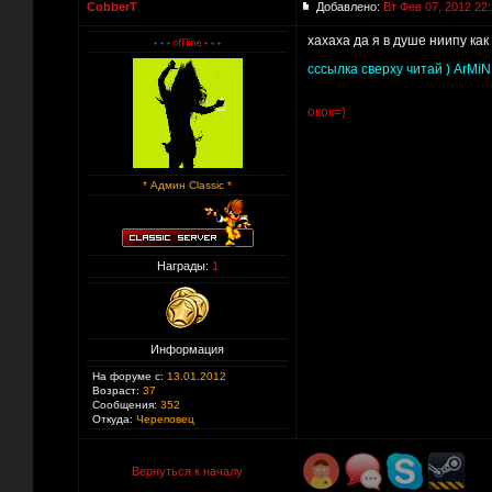
CobberT
Добавлено:
Вт Фев 07, 2012 22
хахаха да я в душе ниипу как
сссылка сверху читай ) ArMiN
окок=)
* Админ Classic *
Награды:
1
Информация
На форуме с:
13.01.2012
Возраст:
37
Сообщения:
352
Откуда:
Череповец
Вернуться к началу