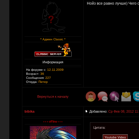
Нойз все равно лучше) Чего 
* Админ Classic *
Информация
На форуме с:
12.11.2009
Возраст:
36
Сообщения:
227
Откуда:
Питер
Вернуться к началу
bibika
Добавлено:
Ср Фев 08, 2012 11
Цитата: