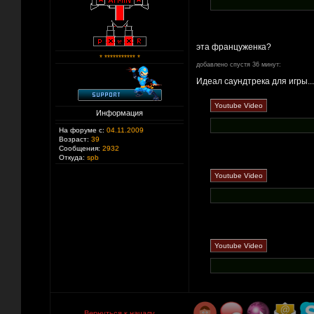
эта француженка?
* *********** *
добавлено спустя 36 минут:
Идеал саундтрека для игры.....
Информация
На форуме с:
04.11.2009
Возраст:
39
Сообщения:
2932
Откуда:
spb
Вернуться к началу