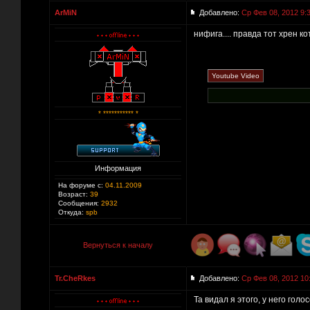
ArMiN
Добавлено:
Ср Фев 08, 2012 9:
нифига.... правда тот хрен ко
* *********** *
Информация
На форуме с:
04.11.2009
Возраст:
39
Сообщения:
2932
Откуда:
spb
Вернуться к началу
Tr.CheRkes
Добавлено:
Ср Фев 08, 2012 10
Та видал я этого, у него гол