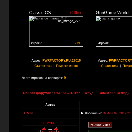
Classic CS
Offline
GunGame World
de_mirage_2x2
Игроки:
0
/
19
Игроки:
Сервер заполнен на
0%
Сервер заполнен на
0
Адрес:
PWRFACTORY.RU:27015
Адрес:
PWRFACTORY.
Статистика
|
Подключиться
Статистика
|
Подкл
9
Всего игроков на серверах:
Список форумов * PWR FACTORY *
-
Флуд
-
Талантливые люди
Автор
ArMiN
Добавлено:
Вт Фев 07, 2012 21