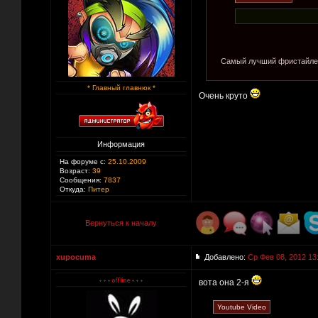
Самый лучший фристайлер
* Главный главнюк *
Очень круто
Информация
На форуме с:
25.10.2009
Возраст:
39
Сообщения:
7837
Откуда:
Питер
Вернуться к началу
xupocuma
Добавлено:
Ср Фев 08, 2012 13
вота она 2-я