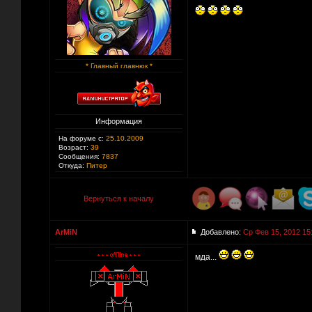
* Главный главнюк *
Информация
На форуме с:
25.10.2009
Возраст:
39
Сообщения:
7837
Откуда:
Питер
Вернуться к началу
ArMiN
Добавлено:
Ср Фев 15, 2012 15
мда...