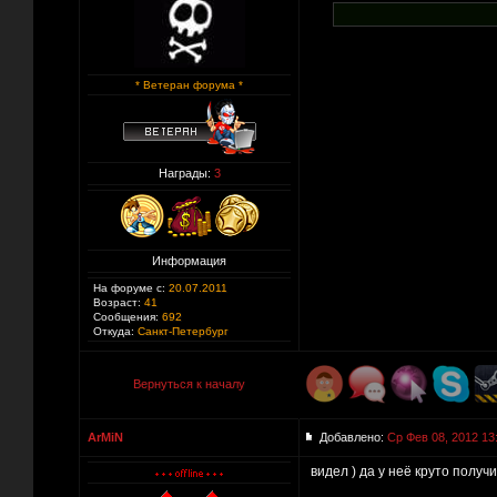
* Ветеран форума *
Награды:
3
Информация
На форуме с:
20.07.2011
Возраст:
41
Сообщения:
692
Откуда:
Санкт-Петербург
Вернуться к началу
ArMiN
Добавлено:
Ср Фев 08, 2012 13
видел ) да у неё круто получ