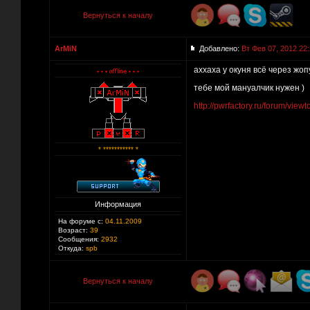
Вернуться к началу
ArMiN
Добавлено:
Вт Фев 07, 2012 22
аххаха у окуня всё через жопу
тебе мой мануалчик нужен )
http://pwrfactory.ru/forum/view
* *********** *
Информация
На форуме с:
04.11.2009
Возраст:
39
Сообщения:
2932
Откуда:
spb
Вернуться к началу