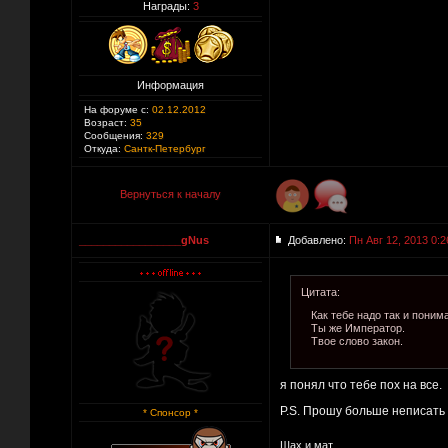
Награды:
3
Информация
На форуме с:
02.12.2012
Возраст:
35
Сообщения:
329
Откуда:
Сантк-Петербург
Вернуться к началу
_________________gNus
Добавлено:
Пн Авг 12, 2013 0:2
Цитата:
Как тебе надо так и поним
Ты же Император.
Твое слово закон.
я понял что тебе пох на все.
P.S. Прошу больше неписать
* Спонсор *
Шах и мат.