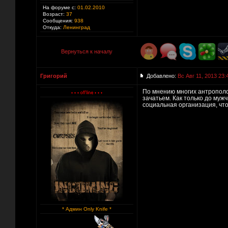
На форуме с:
01.02.2010
Возраст:
37
Сообщения:
938
Откуда:
Ленинград
Вернуться к началу
Григорий
Добавлено:
Вс Авг 11, 2013 23:
По мнению многих антрополог
зачатьем. Как только до му
социальная организация, что
* Админ Only Knife *