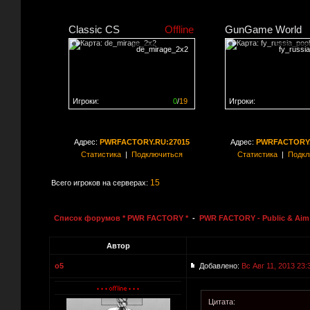
Classic CS
Offline
GunGame World
de_mirage_2x2
fy_russi
Игроки:
0
/
19
Игроки:
Сервер заполнен на
0%
Сервер заполнен на
2
Адрес:
PWRFACTORY.RU:27015
Адрес:
PWRFACTORY.
Статистика
|
Подключиться
Статистика
|
Подкл
15
Всего игроков на серверах:
Список форумов * PWR FACTORY *
-
PWR FACTORY - Public & Aim 
Автор
o5
Добавлено:
Вс Авг 11, 2013 23:
Цитата: