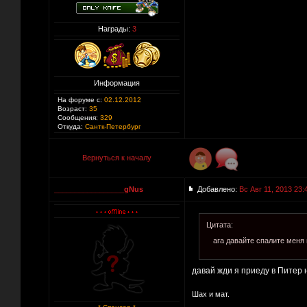
Награды:
3
Информация
На форуме с:
02.12.2012
Возраст:
35
Сообщения:
329
Откуда:
Сантк-Петербург
Вернуться к началу
_________________gNus
Добавлено:
Вс Авг 11, 2013 23:
Цитата:
ага давайте спалите меня н
давай жди я приеду в Питер н
Шах и мат.