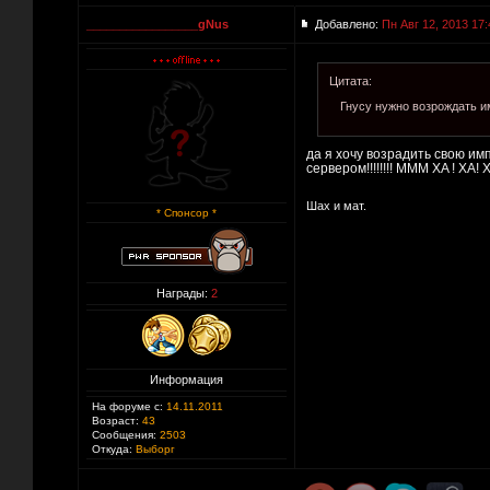
_________________gNus
Добавлено:
Пн Авг 12, 2013 17:
Цитата:
Гнусу нужно возрождать 
да я хочу возрадить свою имп
сервером!!!!!!!! МММ XA ! XA! X
Шах и мат.
* Спонсор *
Награды:
2
Информация
На форуме с:
14.11.2011
Возраст:
43
Сообщения:
2503
Откуда:
Выборг