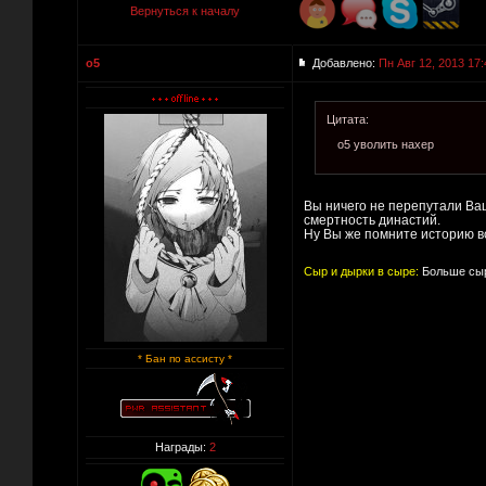
Вернуться к началу
o5
Добавлено:
Пн Авг 12, 2013 17:
Цитата:
о5 уволить нахер
Вы ничего не перепутали Ва
смертность династий.
Ну Вы же помните историю вс
Сыр и дырки в сыре:
Больше сыр
* Бан по ассисту *
Награды:
2