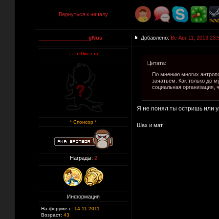
Вернуться к началу
_________________gNus
Добавлено:
Вс Авг 11, 2013 23:
Цитата:
По мнению многих антропо
зачатьем. Как только до 
социальная организация, 
Я не понял ты остришь или 
* Спонсор *
Шах и мат.
Награды:
2
Информация
На форуме с:
14.11.2011
Возраст:
43