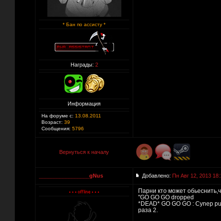
* Бан по ассисту *
Награды:
2
Информация
На форуме с:
13.08.2011
Возраст:
39
Сообщения:
5796
Вернуться к началу
_________________gNus
Добавлено:
Пн Авг 12, 2013 18:
Парни кто может обьеснить,ч
"GO GO GO dropped
*DEAD* GO GO GO : Cynep publ
раза 2.