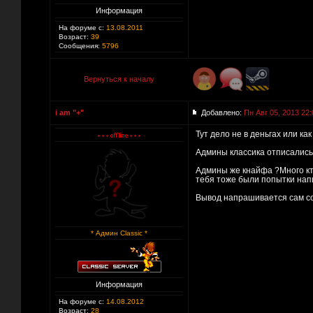
Информация
На форуме с:
13.08.2011
Возраст:
39
Сообщения:
5796
Вернуться к началу
i am "+"
Добавлено:
Пн Авг 05, 2013 22:
Тут дело не в деньгах или к
Админы классика отписались 
Админы же кнайфа ?Много кто
тебя тоже были попытки напи
Вывод напрашивается сам соб
* Админ Classic *
Информация
На форуме с:
14.08.2012
Возраст:
28