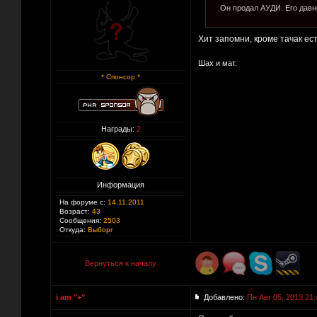
Он продал АУДИ. Его давн
Хит запомни, кроме тачак ест
Шах и мат.
* Спонсор *
Награды:
2
Информация
На форуме с:
14.11.2011
Возраст:
43
Сообщения:
2503
Откуда:
Выборг
Вернуться к началу
i am "+"
Добавлено:
Пн Авг 05, 2013 21: