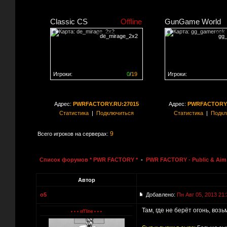
Classic CS
Offline
GunGame World
de_mirage_2x2
gg
Игроки:
0
/
19
Игроки:
Сервер заполнен на
0%
Сервер заполнен на
0
Адрес:
PWRFACTORY.RU:27015
Адрес:
PWRFACTORY.
Статистика
|
Подключиться
Статистика
|
Подкл
9
Всего игроков на серверах:
Список форумов * PWR FACTORY *
-
PWR FACTORY - Public & Aim 
Автор
o5
Добавлено:
Пн Авг 05, 2013 21:
Там, где не берёт огонь, во