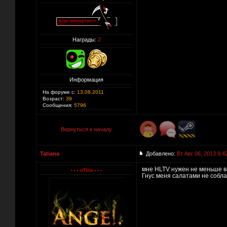
Награды:
2
Информация
На форуме с:
13.08.2011
Возраст:
39
Сообщения:
5796
Вернуться к началу
Tatiana
Добавлено:
Вт Авг 06, 2013 9:4
мне HLTV нужен не меньше ва
Гнус меня салатами не собла