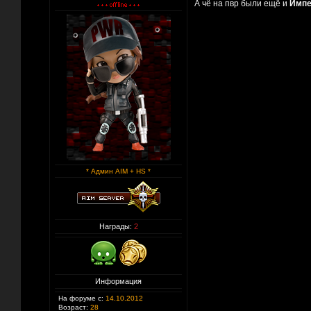
А чё на пвр были ещё и
Импе
* Админ AIM + HS *
Награды:
2
Информация
На форуме с:
14.10.2012
Возраст:
28