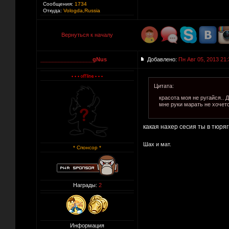
Сообщения:
1734
Откуда:
Vologda,Russia
Вернуться к началу
_________________gNus
Добавлено:
Пн Авг 05, 2013 21:
Цитата:
красота моя не ругайся.. 
мне руки марать не хочет
какая нахер сесия ты в тюряги сид
Шах и мат.
* Спонсор *
Награды:
2
Информация