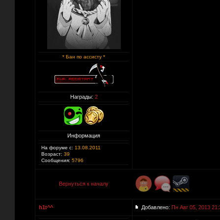
* Бан по ассисту *
Награды:
2
Информация
На форуме с:
13.08.2011
Возраст:
39
Сообщения:
5796
Вернуться к началу
h1t^^
Добавлено:
Пн Авг 05, 2013 21: