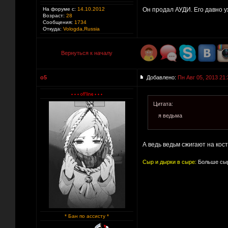
На форуме с:
14.10.2012
Он продал АУДИ. Его давно у
Возраст:
28
Сообщения:
1734
Откуда:
Vologda,Russia
Вернуться к началу
o5
Добавлено:
Пн Авг 05, 2013 21:
Цитата:
я ведьма
А ведь ведьм сжигают на кос
Сыр и дырки в сыре:
Больше сыр
* Бан по ассисту *