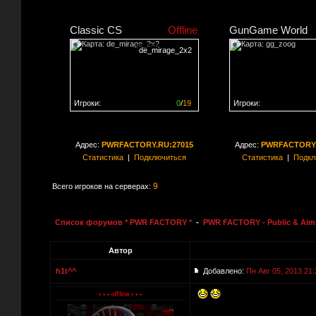
Classic CS
Offline
GunGame World
de_mirage_2x2
Игроки:
0
/
19
Игроки:
Сервер заполнен на
0%
Сервер заполнен на
0
Адрес:
PWRFACTORY.RU:27015
Адрес:
PWRFACTORY.
Статистика
|
Подключиться
Статистика
|
Подкл
9
Всего игроков на серверах:
Список форумов * PWR FACTORY *
-
PWR FACTORY - Public & Aim 
Автор
h1t^^
Добавлено:
Пн Авг 05, 2013 21: