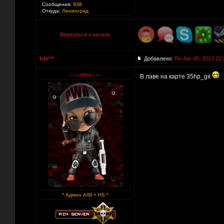
Сообщения:
938
Откуда:
Ленинград
Вернуться к началу
h1t^^
Добавлено:
Пн Авг 05, 2013 21:
В лаве на карте 35hp_gx
* Админ AIM + HS *