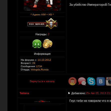
За убийство ИмператороВ Гн
* Админ AIM + HS *
Награды:
2
Информация
На форуме с:
14.10.2012
Возраст:
28
Сообщения:
1734
Откуда:
Vologda,Russia
Вернуться к началу
Tatiana
Добавлено:
Пн Авг 05, 2013 21:
Гнус тебе не говорили что я