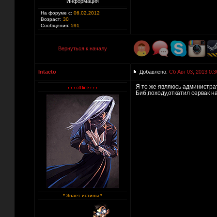
Информация
На форуме с:
06.02.2012
Возраст:
30
Сообщения:
591
Вернуться к началу
Intacto
Добавлено:
Сб Авг 03, 2013 0:3
Я то же являюсь администра
Биб,походу,откатил сервак н
* Знает истины *