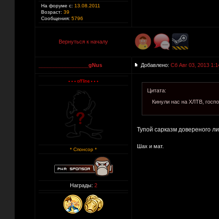
На форуме с:
13.08.2011
Возраст:
39
Сообщения:
5796
Вернуться к началу
_________________gNus
Добавлено:
Сб Авг 03, 2013 1:1
Цитата:
Кинули нас на ХЛТВ, госпо
Тупой сарказм довереного лиц
Шах и мат.
* Спонсор *
Награды:
2