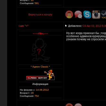
Возраст:
30
Сообщения:
591
Вернуться к началу
i am "+"
Добавлено:
Сб Авг 03, 2013 5:3
Ну вот когда приехал бы ,тог
особенно админов курирующих
узнаем почему не спросили 
* Админ Classic *
Информация
На форуме с:
14.08.2012
Возраст:
28
Сообщения:
754