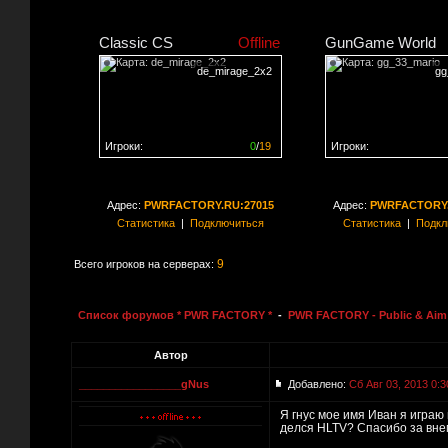
Classic CS
Offline
GunGame World
de_mirage_2x2
gg
Игроки:
0
/
19
Игроки:
Сервер заполнен на
0%
Сервер заполнен на
0
Адрес:
PWRFACTORY.RU:27015
Адрес:
PWRFACTORY.
Статистика
|
Подключиться
Статистика
|
Подкл
9
Всего игроков на серверах:
Список форумов * PWR FACTORY *
-
PWR FACTORY - Public & Aim 
Автор
_________________gNus
Добавлено:
Сб Авг 03, 2013 0:3
Я гнус мое имя Иван я играю 
делся HLTV? Спасибо за вне