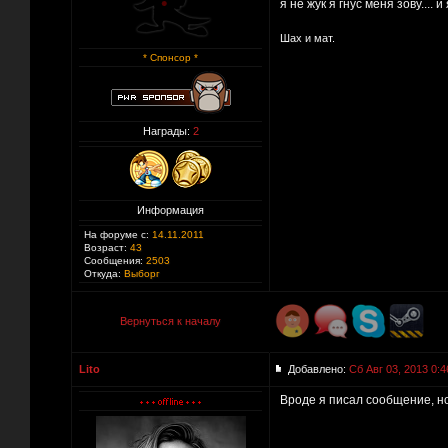
я не жук я гнус меня зову.... и
Шах и мат.
* Спонсор *
Награды:
2
Информация
На форуме с:
14.11.2011
Возраст:
43
Сообщения:
2503
Откуда:
Выборг
Вернуться к началу
Lito
Добавлено:
Сб Авг 03, 2013 0:4
Вроде я писал сообщение, но