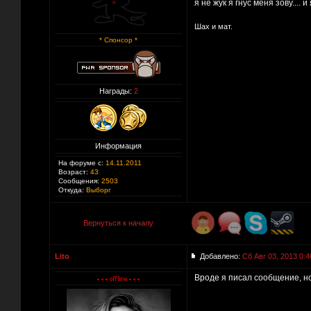
я не жук я гнус меня зову.... и
Шах и мат.
* Спонсор *
Награды:
2
Информация
На форуме с:
14.11.2011
Возраст:
43
Сообщения:
2503
Откуда:
Выборг
Вернуться к началу
Lito
Добавлено:
Сб Авг 03, 2013 0:4
Вроде я писал сообщение, но