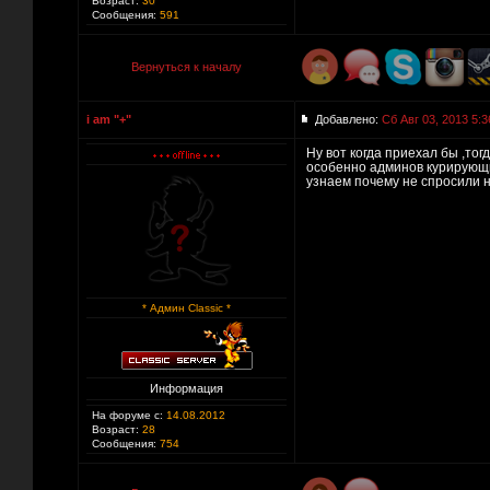
Возраст:
30
Сообщения:
591
Вернуться к началу
i am "+"
Добавлено:
Сб Авг 03, 2013 5:3
Ну вот когда приехал бы ,тог
особенно админов курирующих
узнаем почему не спросили 
* Админ Classic *
Информация
На форуме с:
14.08.2012
Возраст:
28
Сообщения:
754