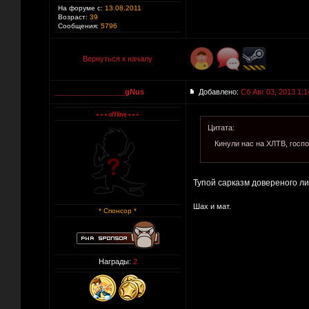
На форуме с:
13.08.2011
Возраст:
39
Сообщения:
5796
Вернуться к началу
_________________gNus
Добавлено:
Сб Авг 03, 2013 1:1
Цитата:
Кинули нас на ХЛТВ, госпо
Тупой сарказм довереного лиц
Шах и мат.
* Спонсор *
Награды:
2