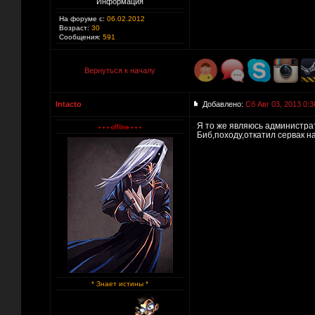
Информация
На форуме с:
06.02.2012
Возраст:
30
Сообщения:
591
Вернуться к началу
Intacto
Добавлено:
Сб Авг 03, 2013 0:3
Я то же являюсь администра
Биб,походу,откатил сервак н
* Знает истины *