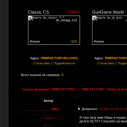
Classic CS
Offline
GunGame World
de_mirage_2x2
Игроки:
0
/
19
Игроки:
Сервер заполнен на
0%
Сервер заполнен на
0
Адрес:
PWRFACTORY.RU:27015
Адрес:
PWRFACTORY.
Статистика
|
Подключиться
Статистика
|
Подкл
9
Всего игроков на серверах:
Список форумов * PWR FACTORY *
-
PWR FACTORY - Public & Aim 
Автор
_________________gNus
Добавлено:
Сб Авг 03, 2013 0:3
Я гнус мое имя Иван я играю 
делся HLTV? Спасибо за вне