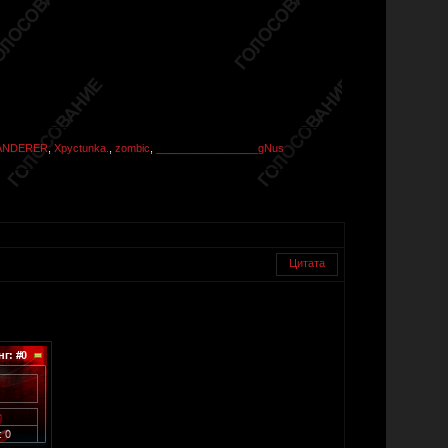
ANDERER
,
Xpyctunka.
,
zombic
,
_________________gNus
Цитата