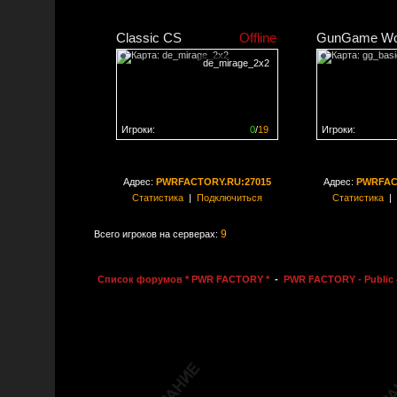
Classic CS
Offline
GunGame Wo
de_mirage_2x2
Игроки:
0
/
19
Игроки:
Сервер заполнен на
0%
Сервер заполне
Адрес:
PWRFACTORY.RU:27015
Адрес:
PWRFAC
Статистика
|
Подключиться
Статистика
|
9
Всего игроков на серверах:
Список форумов * PWR FACTORY *
-
PWR FACTORY - Public 