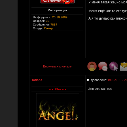
У меня такая же, но м
Информация
Меня ещё как-то статус
На форуме с:
25.10.2009
А я то думаю как плохо
Возраст:
39
Сообщения:
7837
Откуда:
Питер
Вернуться к началу
Tatiana
Добавлено:
Вс Сен 15, 2
/me это святое