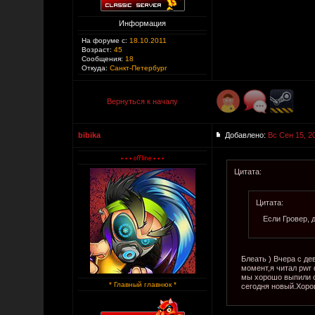
Информация
На форуме с:
18.10.2011
Возраст:
45
Сообщения:
18
Откуда:
Санкт-Петербург
Вернуться к началу
bibika
Добавлено:
Вс Сен 15, 2
Цитата:
Цитата:
Если Гровер, 
Блеать ) Вчера с де
момент,я читал pwr
мы хорошо выпили о
* Главный главнюк *
сегодня новый.Хоро