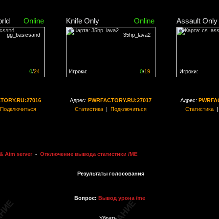
rld
Online
Knife Only
Online
Assault Only
gg_basicsand
35hp_lava2
0
/
24
Игроки:
0
/
19
Игроки:
н на
0%
Сервер заполнен на
0%
Сервер заполн
TORY.RU:27016
Адрес:
PWRFACTORY.RU:27017
Адрес:
PWRFAC
Подключиться
Статистика
|
Подключиться
Статистика
& Aim server
-
Отключение вывода статистики /ME
Результаты голосования
Вопрос:
Вывод урона /me
Убрать