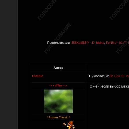
Проголосовали:
$$$Kot$$$™
,
:D
,
bibika
,
FeN!ks*
,
h1t^^
,
Автор
zombic
Добавлено:
Вс Сен 15, 2
Эй-ей, если выбор межд
* Админ Classic *