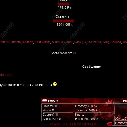
[ 7 ]
33%
Оставить
[ 14 ]
66%
i am "+"
,
Intacto
,
labazan
,
Lost Ghost
,
M1ke
,
o5
,
oooII
,
Rick [LA]
,
SeReGa
,
Sting
,
Tatiana
,
W
Всего голосов:
21
Сообщение
013 12:15
у интакто и /me, то я за интакто