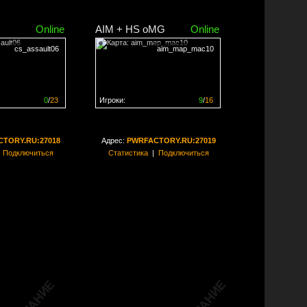
Online
AIM + HS oMG
Online
cs_assault06
aim_map_mac10
0
/
23
Игроки:
9
/
16
ен на
0%
Сервер заполнен на
56%
TORY.RU:27018
Адрес:
PWRFACTORY.RU:27019
|
Подключиться
Статистика
|
Подключиться