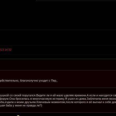
013 14:32
действительно, благополучно уходит с Пвр,.
вушкой со своей поругался.Видите ли я ей мало уделяю времени.А если и находится сво
 форум.Она бросилась в многочасовую истерику.Я ушел из дома.Заблочила меня вконак
ба,ездили к моим друзьям.Ключевым моментом,после которого я её выгнал к себе дом
шая баба у меня не правда ли?)