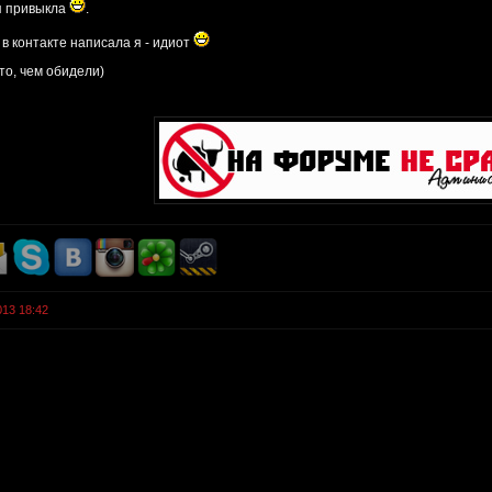
оя привыкла
.
 в контакте написала я - идиот
-то, чем обидели)
013 18:42