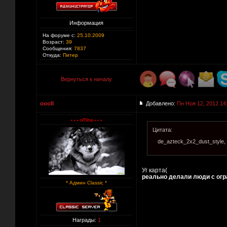
Информация
На форуме с:
25.10.2009
Возраст:
39
Сообщения:
7837
Откуда:
Питер
Вернуться к началу
oooII
Добавлено:
Пн Ноя 12, 2012 14
Цитата:
de_azteck_2x2_dust_style,
Уг карта(
реально делали люди с огра
* Админ Classic *
Награды:
1