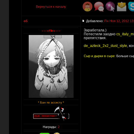
Вернуться к началу
o5
Добавлено:
Пн Ноя 12, 2012 13
Заработала.)
Потестили заодно
cs_italy_m
препятствия.
de_azteck_2x2_dust_style
, к
Сыр и дырки в сыре:
Больше сыр
* Бан по ассисту *
Награды:
2