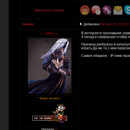
Вернуться к началу
Intacto
Добавлено:
Вт Ноя 13, 2012 13
В интерзете пропавшие серва
4 назад в серверную стойку 
Причина pwrfactory в непопу
играть.Да же те,с кем перес
Cамое обидное - IP-ники пра
* Знает истины *
Награды:
1