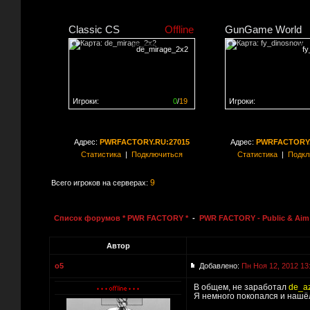
Classic CS
Offline
GunGame World
de_mirage_2x2
f
Игроки:
0
/
19
Игроки:
Сервер заполнен на
0%
Сервер заполнен на
0
Адрес:
PWRFACTORY.RU:27015
Адрес:
PWRFACTORY.
Статистика
|
Подключиться
Статистика
|
Подкл
9
Всего игроков на серверах:
Список форумов * PWR FACTORY *
-
PWR FACTORY - Public & Aim 
Автор
o5
Добавлено:
Пн Ноя 12, 2012 13
В общем, не заработал
de_az
Я немного покопался и нашё