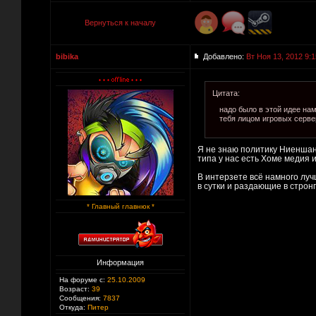
Вернуться к началу
bibika
Добавлено:
Вт Ноя 13, 2012 9:1
Цитата:
надо было в этой идее нам
тебя лицом игровых сервер
Я не знаю политику Ниеншанс
типа у нас есть Хоме медия 
В интерзете всё намного луч
в сутки и раздающие в стронг
* Главный главнюк *
Информация
На форуме с:
25.10.2009
Возраст:
39
Сообщения:
7837
Откуда:
Питер