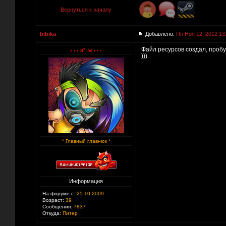
Вернуться к началу
bibika
Добавлено:
Пн Ноя 12, 2012 13
Файл ресурсов создал, пробуй
)))
* Главный главнюк *
Информация
На форуме с:
25.10.2009
Возраст:
39
Сообщения:
7837
Откуда:
Питер