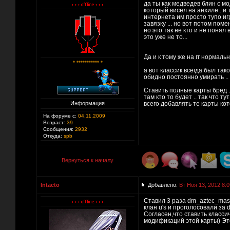
да ты как медведев блин с мо
который висел на анхиле.. и
интернета им просто тупо игр
завязку ... но вот потом пом
но это так не кто и не понял
это уже не то...
Да и к тому же на гг нормальн
* *********** *
а вот классик всегда был так
обидно постоянно умирать ..
Ставить полные карты бред ..
там кто то будет .. так что 
Информация
всего добавлять те карты кот
На форуме с:
04.11.2009
Возраст:
39
Сообщения:
2932
Откуда:
spb
Вернуться к началу
Intacto
Добавлено:
Вт Ноя 13, 2012 8:0
Ставил 3 раза dm_aztec_mas
клан u's и проголосовали за 
Согласен,что ставить классич
модификаций этой карты) Это