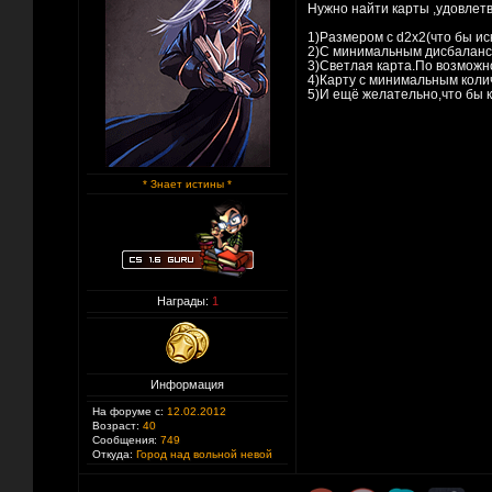
Нужно найти карты ,удовле
1)Размером с d2x2(что бы ис
2)С минимальным дисбаланс
3)Светлая карта.По возможно
4)Карту с минимальным колич
5)И ещё желательно,что бы к
* Знает истины *
Награды:
1
Информация
На форуме с:
12.02.2012
Возраст:
40
Сообщения:
749
Откуда:
Город над вольной невой