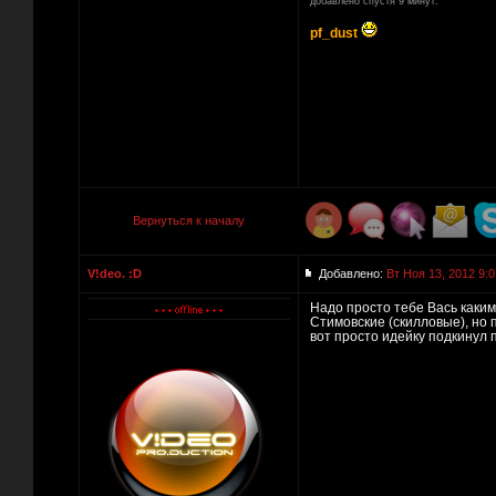
добавлено спустя 9 минут:
pf_dust
Вернуться к началу
V!deo. :D
Добавлено:
Вт Ноя 13, 2012 9:0
Надо просто тебе Вась каким
Стимовские (скилловые), но 
вот просто идейку подкинул