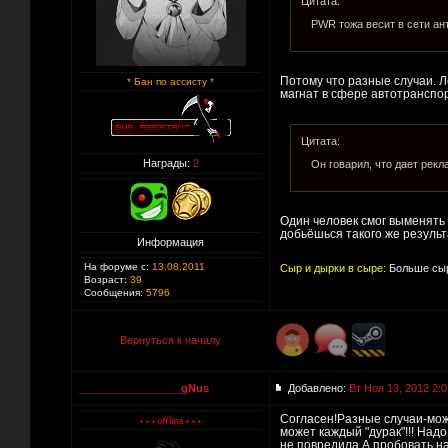
Цитата:
PWR тожа весит в сети ант
Потому что разные случаи. Л
* Бан по ассисту *
магнат в сфере автотранспор
Цитата:
Награды:
2
Он говарил, что дает рекл
Один человек смог выменять 
добьёшься такого же резул
Информация
На форуме с:
13.08.2011
Сыр и дырки в сыре:
Больше сыр
Возраст:
39
Сообщения:
5796
Вернуться к началу
_________________gNus
Добавлено:
Вт Ноя 13, 2012 2:0
Согласен!Разные случаи-мож
может каждый "дурак"!!! Над
не повредила.А пробоват