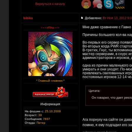
Вернуться к началу
bibika
Добавлено:
Вт Ноя 13, 2012 9:0
Мне даже сравнение с Гавно 
Причины большего кол-ва на
Во-первых его сервер появи
Во-вторых когда PWR стартов
В-третих, Гнус, ты вспомнин
мастер серверами, в соурс иг
администраторов и игроков, 
одна из причин маленького о
умирать и они уходят. По-моем
привлекать скилованных игрок
постоянных игроков 12-14 чел
* Главный главнюк *
Цитата:
Он говарил, что дает рекл
Информация
На форуме с:
25.10.2009
Возраст:
39
Сообщения:
7837
Ага порнуху на сайте он дав
Откуда:
Питер
помню, я ему подгадил его з