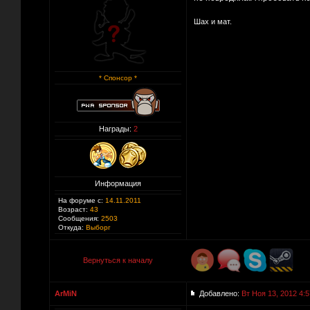
Шах и мат.
* Спонсор *
Награды:
2
Информация
На форуме с:
14.11.2011
Возраст:
43
Сообщения:
2503
Откуда:
Выборг
Вернуться к началу
ArMiN
Добавлено:
Вт Ноя 13, 2012 4:5