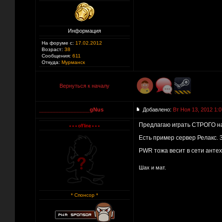
Информация
На форуме с:
17.02.2012
Возраст:
38
Сообщения:
611
Откуда:
Мурманск
Вернуться к началу
_________________gNus
Добавлено:
Вт Ноя 13, 2012 1:0
Предлагаю играть СТРОГО на
Есть пример сервер Релакс. 3
PWR тожа весит в сети антех
Шах и мат.
* Спонсор *