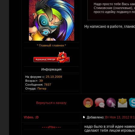
Надо просто тебе Вась ка
Стимовские (скилловые), н
просто идейку подкинул п
Ну написано в работе, гланв
* Главный главнюк *
Информация
На форуме с:
25.10.2009
Возраст:
39
Сообщения:
7837
Откуда:
Питер
Вернуться к началу
V!deo. :D
Добавлено:
Вт Ноя 13, 2012 9:1
надо было в этой идее намекн
сделают тебя лицом игровых с