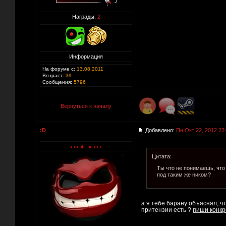
Награды:
2
Информация
На форуме с:
13.08.2011
Возраст:
39
Сообщения:
5796
Вернуться к началу
:D
Добавлено:
Пн Окт 22, 2012 23
Цитата:
Ты что не понимаешь, что
под таким же ником?
а я тебе барану объяснял, чт
притензии есть ?
пиши конк