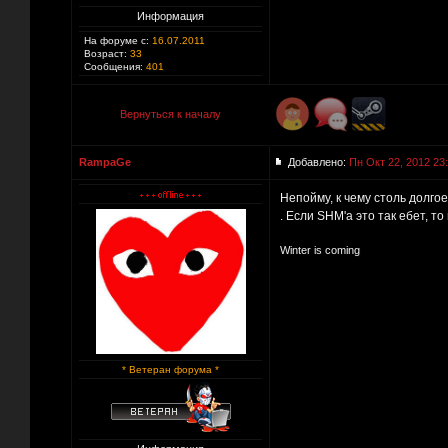
Информация
На форуме с:
16.07.2011
Возраст:
33
Сообщения:
401
Вернуться к началу
RampaGe
Добавлено:
Пн Окт 22, 2012 23
Непойму, к чему столь долго
. Если SHМ'а это так ебет, т
Winter is coming
* Ветеран форума *