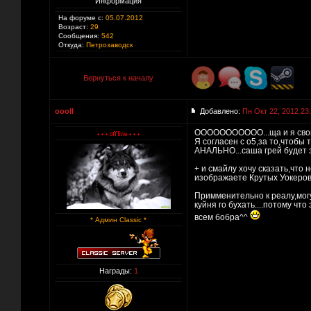
Информация
На форуме с:
05.07.2012
Возраст:
29
Сообщения:
542
Откуда:
Петрозаводск
Вернуться к началу
oooII
Добавлено:
Пн Окт 22, 2012 23
ООООООООООО...ща и я свои 
Я согласен с о5,за то,чтобы
АНАЛЬНО...саша грей будет з
+ и смайлу хочу сказать,что
изображаете Крутых Уокеров..
Примменительно к реалу,могу 
куйня го бухать....потому что
всем бобра^^
* Админ Classic *
Награды:
1