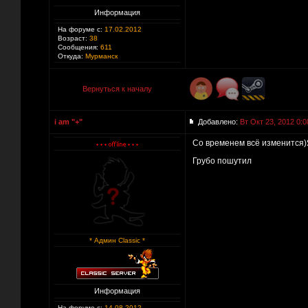
Информация
На форуме с:
17.02.2012
Возраст:
38
Сообщения:
611
Откуда:
Мурманск
Вернуться к началу
i am "+"
Добавлено:
Вт Окт 23, 2012 0:0
Со временем всё изменится)Я
Грубо пошутил
* Админ Classic *
Информация
На форуме с:
14.08.2012