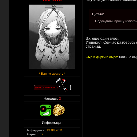
Цитата:
Подождали, прошу излогай
Эх, ещё один влез.
Уговорил. Сейчас разберусь 
страниц.
Сыр и дырки в сыре:
Больше сыр
* Бан по ассисту *
Награды:
2
Информация
На форуме с:
13.08.2011
Возраст:
39