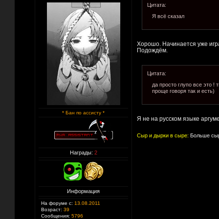
Цитата:
Я всё сказал
Хорошо. Начинается уже игр
Подождём.
Цитата:
да просто глупо все это ! 
проще говоря так и есть)
* Бан по ассисту *
Я не на русском языке аргум
Сыр и дырки в сыре:
Больше сыр
Награды:
2
Информация
На форуме с:
13.08.2011
Возраст:
39
Сообщения:
5796