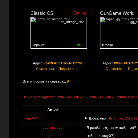
Classic CS
Offline
GunGame World
de_mirage_2x2
gg_er
Игроки:
0
/
19
Игроки:
Сервер заполнен на
0%
Сервер заполнен на
0
Адрес:
PWRFACTORY.RU:27015
Адрес:
PWRFACTORY.
Статистика
|
Подключиться
Статистика
|
Подкл
9
Всего игроков на серверах:
Список форумов * PWR FACTORY *
-
PWR FACTORY - Public & Aim 
Автор
i am "+"
Добавлено:
Пн Окт 22, 2012 23
Я разбанил,зачем забанил?
тебе не похуй?)