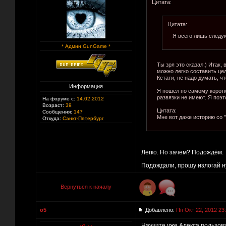
Цитата:
Цитата:
Я всего лишь следую
* Админ GunGame *
Ты зря это сказал.) Итак
можно легко составить це
Кстати, не надо думать, ч
Информация
Я пошел по самому коротко
развязки не имеют. Я поэт
На форуме с:
14.02.2012
Возраст:
39
Цитата:
Сообщения:
147
Мне вот даже историю со
Откуда:
Санкт-Петербург
Легко. Но зачем? Подождём.
Подождали, прошу излогай н
Вернуться к началу
o5
Добавлено:
Пн Окт 22, 2012 23
Научите уже Алекса пользов