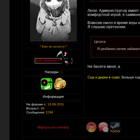
Легко. Администратор имеет 
комфортной игрой, я саммон
Взвесив скилл и время игры 
Я слушаю претензии.
Цитата:
* Бан по ассисту *
Я разбанил,зачем забанил
Не бесите меня, а.
Награды:
2
Сыр и дырки в сыре:
Больше сыр
Информация
На форуме с:
13.08.2011
Возраст:
39
Сообщения:
5796
Вернуться к началу