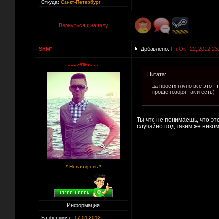
Откуда:
Санкт-Петербург
Вернуться к началу
SHM*
Добавлено:
Пн Окт 22, 2012 23
Цитата:
да просто глупо все это ! 
проще говоря так и есть)
Ты что не понимаешь, что э
случайно под таким же нико
* Новая кровь *
Информация
На форуме с:
17.01.2012