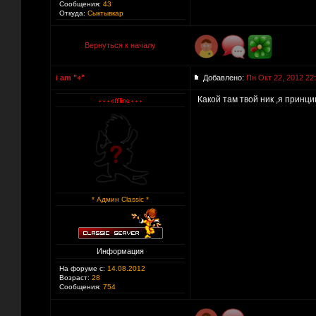
Сообщения:
43
Откуда:
Сыктывкар
Вернуться к началу
i am "+"
Добавлено:
Пн Окт 22, 2012 22
Какой там твой ник ,я принци
* Админ Classic *
Информация
На форуме с:
14.08.2012
Возраст:
28
Сообщения:
754