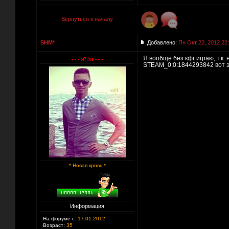
Вернуться к началу
SHM*
Добавлено:
Пн Окт 22, 2012 22
Я вообще без кфг играю, т.к.
STEAM_0:0:1844293842 вот эт
* Новая кровь *
Информация
На форуме с:
17.01.2012
Возраст:
35