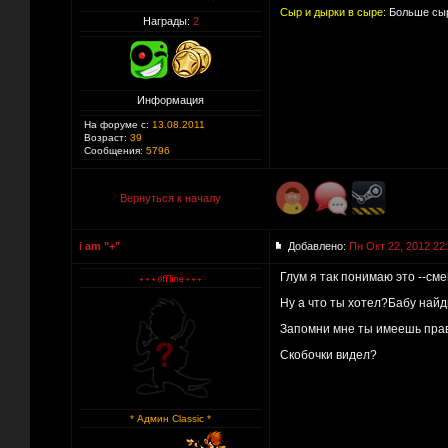
Сыр и дырки в сыре:
Больше сыр
Награды:
2
Информация
На форуме с:
13.08.2011
Возраст:
39
Сообщения:
5796
Вернуться к началу
i am "+"
Добавлено:
Пн Окт 22, 2012 22
Глум я так понимаю это --см
Ну а что ты хотел?Бабу найд
Запомни мне ты имеешь прав
Скобочки видел?
* Админ Classic *