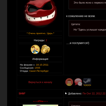
Это было ясно с первого п
к сожалению не всем.
Цитата:
Но "Здесь услышат каждог
* Очень приятно, Царь *
Награды:
2
.....и поглумятся!)
Информация
На форуме с:
18.10.2011
Сообщения:
1555
Откуда:
Санкт-Петербург
Вернуться к началу
SHM*
Добавлено:
Пн Окт 22, 2012 22
Цитата: