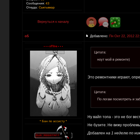
Сообщения:
43
Откуда:
Сыктывкар
Вернуться к началу
o5
Добавлено:
Пн Окт 22, 2012 22
Цитата:
ноут мой в ремонте)
Это ремонтники играют, опр
Цитата:
По логам посмотреть и за
Ну вайп топа - это не бог вес
* Бан по ассисту *
Не бузите. Не вижу проблем
Добавлен на 1 неделю по н