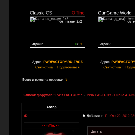
Classic CS
Offline
GunGame World
de_mirage_2x2
gg_er
Игроки:
0
/
19
Игроки:
Сервер заполнен на
0%
Сервер заполнен на
0
Адрес:
PWRFACTORY.RU:27015
Адрес:
PWRFACTORY.
Статистика
|
Подключиться
Статистика
|
Подкл
9
Всего игроков на серверах:
Список форумов * PWR FACTORY *
-
PWR FACTORY - Public & Aim 
Автор
:D
Добавлено:
Пн Окт 22, 2012 22
Цитата: