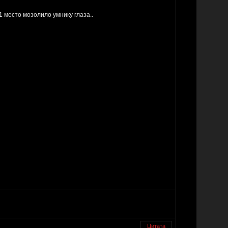
 место мозолило умнику глаза..
Цитата