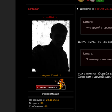
E.Prada*
Добавлено:
Пн Окт 22, 2
Цитата:
ну с другой стороны
допустим чел тот же са
Цитата:
По-моему, факт оче
тож заметил=)борьба за
* Админ Classic *
Хотя там и другой адр
Информация
На форуме с:
28.11.2011
Возраст:
36
Сообщения:
46