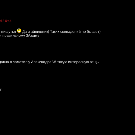
012 0:44
е пишутся
Да и айпишник) Таких совпадений не бывает)
бя правильному ЗАжиму
давно я заметил у Алекснадра W. такую интересную вещь
?