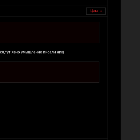
Цитата
лся,тут явно умышленно писали ник)