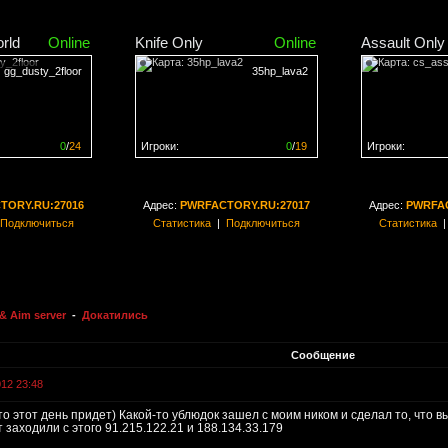
rld
Online
Knife Only
Online
Assault Only
gg_dusty_2floor
35hp_lava2
0
/
24
Игроки:
0
/
19
Игроки:
н на
0%
Сервер заполнен на
0%
Сервер заполн
TORY.RU:27016
Адрес:
PWRFACTORY.RU:27017
Адрес:
PWRFAC
Подключиться
Статистика
|
Подключиться
Статистика
& Aim server
-
Докатились
Сообщение
012 23:48
что этот день придет) Какой-то ублюдок зашел с моим ником и сделал то, что 
 заходили с этого 91.215.122.21 и 188.134.33.179