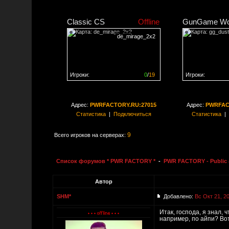
Classic CS
Offline
GunGame Wo
de_mirage_2x2
Игроки:
0
/
19
Игроки:
Сервер заполнен на
0%
Сервер заполне
Адрес:
PWRFACTORY.RU:27015
Адрес:
PWRFAC
Статистика
|
Подключиться
Статистика
|
9
Всего игроков на серверах:
Список форумов * PWR FACTORY *
-
PWR FACTORY - Public 
Автор
SHM*
Добавлено:
Вс Окт 21, 2
Итак, господа, я знал, 
например, по айпи? Вот