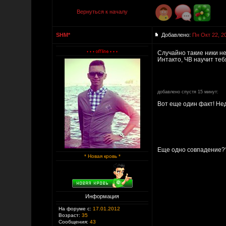
Вернуться к началу
SHM*
Добавлено:
Пн Окт 22, 2
Случайно такие ники н
Интакто, ЧВ научит те
добавлено спустя 15 минут:
Вот еще один факт! Не
Еще одно совпадение?
* Новая кровь *
Информация
На форуме с:
17.01.2012
Возраст:
35
Сообщения:
43