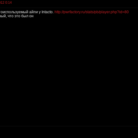
012 0:14
оиспользуемый айпи у Intacto.
http://pwrfactory.ru/stats/pb/player.php?id=80
ый, что это был он