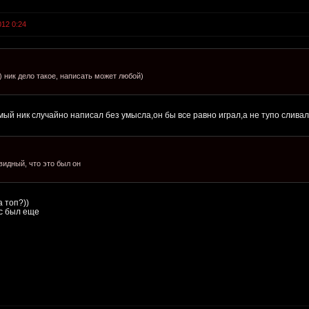
012 0:24
) ник дело такое, написать может любой)
мый ник случайно написал без умысла,он бы все равно играл,а не тупо слива
видный, что это был он
 топ?))
ес был еще