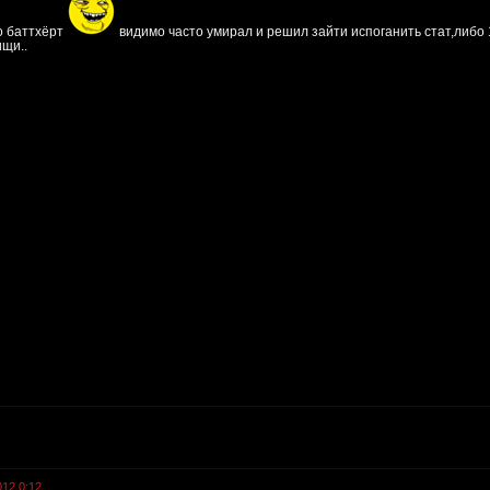
о баттхёрт
видимо часто умирал и решил зайти испоганить стат,либо 1
ищи..
012 0:12