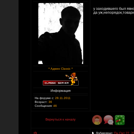
у заходившего был явн
да уж,непорядок,товар
* Админ Classic *
Информация
На форуме с:
28.11.2011
Возраст:
36
Сообщения:
46
Вернуться к началу
:D
Добавлено:
Пн Окт 22, 2