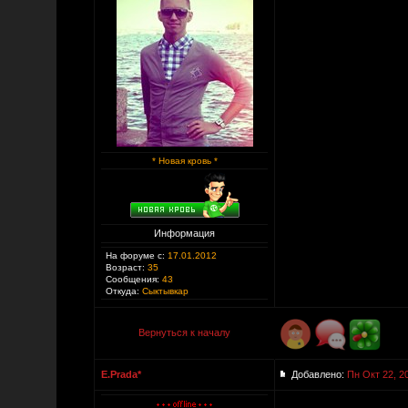
* Новая кровь *
Информация
На форуме с:
17.01.2012
Возраст:
35
Сообщения:
43
Откуда:
Сыктывкар
Вернуться к началу
E.Prada*
Добавлено:
Пн Окт 22, 2