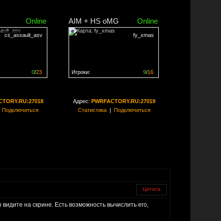
Online
AIM + HS oMG
Online
cs_assault_asv
fy_xmas
0
/
23
Игроки:
9
/
16
ен на
0%
Сервер заполнен на
56%
TORY.RU:27018
Адрес:
PWRFACTORY.RU:27019
|
Подключиться
Статистика
|
Подключиться
Цитата
вы видите на скрине. Есть возможность вычислить его,