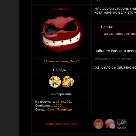
ну с другой стороны) н
хотя конечно если это
Цитата:
да уж,непорядок,тов
поймаем сделаем дестро
добавлено спустя 4 минуты:
* Очень приятно, Царь *
p.s. было бы забавно е
Награды:
2
Информация
На форуме с:
18.10.2011
Сообщения:
1555
Откуда:
Санкт-Петербург
Вернуться к началу