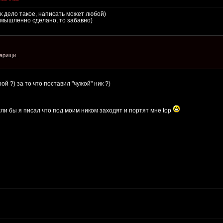
ик дело такое, написать может любой)
 умышленно сделано, то забавно)
арищи..
й ?) за то что поставил "чужой" ник ?)
сли бы я писал что под моим ником заходят и портят мне top