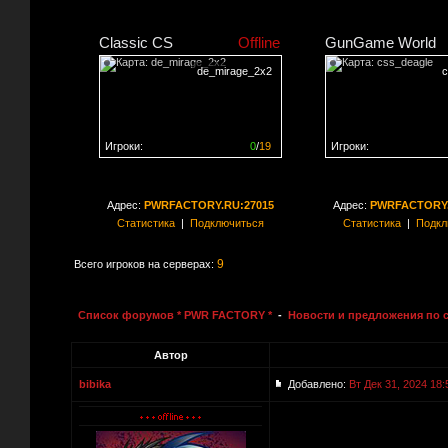
Classic CS
Offline
GunGame World
de_mirage_2x2
c
Игроки:
0
/
19
Игроки:
Сервер заполнен на
0%
Сервер заполнен на
0
Адрес:
PWRFACTORY.RU:27015
Адрес:
PWRFACTORY.
Статистика
|
Подключиться
Статистика
|
Подкл
9
Всего игроков на серверах:
Список форумов * PWR FACTORY *
-
Новости и предложения по 
Автор
bibika
Добавлено:
Вт Дек 31, 2024 18: