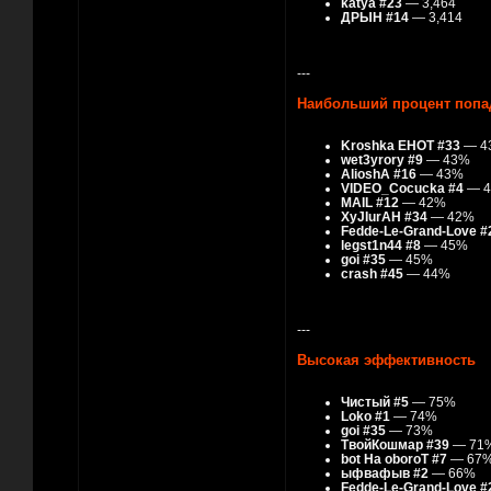
katya #23
— 3,464
ДРЫН #14
— 3,414
---
Наибольший процент попа
Kroshka ЕНОТ #33
— 4
wet3yrory #9
— 43%
AlioshA #16
— 43%
VIDEO_Cocucka #4
— 
MAIL #12
— 42%
XyJIurAH #34
— 42%
Fedde-Le-Grand-Love #
legst1n44 #8
— 45%
goi #35
— 45%
crash #45
— 44%
---
Высокая эффективность
Чистый #5
— 75%
Loko #1
— 74%
goi #35
— 73%
ТвойКошмар #39
— 71
bot Ha oboroT #7
— 67
ыфвафыв #2
— 66%
Fedde-Le-Grand-Love #