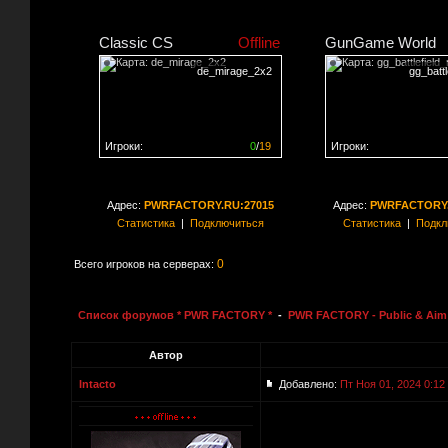
Classic CS
Offline
GunGame World
de_mirage_2x2
gg_batt
Игроки:
0
/
19
Игроки:
Сервер заполнен на
0%
Сервер заполнен на
0
Адрес:
PWRFACTORY.RU:27015
Адрес:
PWRFACTORY.
Статистика
|
Подключиться
Статистика
|
Подкл
0
Всего игроков на серверах:
Список форумов * PWR FACTORY *
-
PWR FACTORY - Public & Aim 
Автор
Intacto
Добавлено:
Пт Ноя 01, 2024 0:12