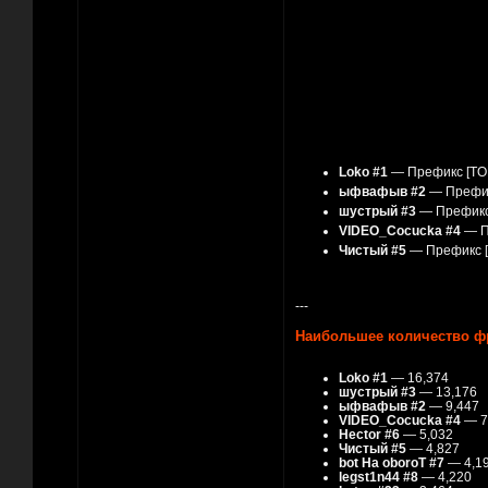
Loko #1
— Префикс [TO
ыфвафыв #2
— Префик
шустрый #3
— Префикс
VIDEO_Cocucka #4
— П
Чистый #5
— Префикс [
---
Наибольшее количество ф
Loko #1
— 16,374
шустрый #3
— 13,176
ыфвафыв #2
— 9,447
VIDEO_Cocucka #4
— 7
Hector #6
— 5,032
Чистый #5
— 4,827
bot Ha oboroT #7
— 4,1
legst1n44 #8
— 4,220