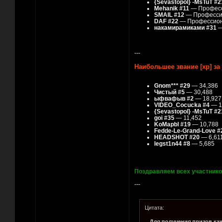
{Sevastopol} -MsTuT #2
Mehanik #11
— Профес
SMAIL #12
— Професси
DAF #22
— Профессио
накамирамиками #31
—
---
Наибольшее звание [xp] за
Gnom*** #29
— 34,386
Чистый #5
— 30,488
ыфвафыв #2
— 18,927
VIDEO_Cocucka #4
— 1
{Sevastopol} -MsTuT #2
goi #35
— 11,452
KoMapbl #19
— 10,788
Fedde-Le-Grand-Love #
HEADSHOT #20
— 6,61
legst1n44 #8
— 5,685
Поздравляем всех участнико
---
Цитата:
Для получения призов ка