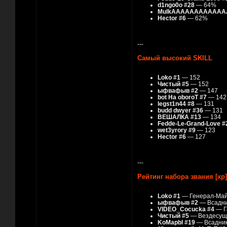
d1ngo0o #28
— 64%
MulkAAAAAAAAAAAAA
Hector #6
— 62%
---
Самый высокий SKILL
Loko #1
— 152
Чистый #5
— 152
ыфвафыв #2
— 147
bot Ha oboroT #7
— 142
legst1n44 #8
— 131
budd dwyer #36
— 131
ВЕШАЛКА #13
— 134
Fedde-Le-Grand-Love #
wet3yrory #9
— 123
Hector #6
— 127
---
Рейтинг набора звания [xp]
Loko #1
— Генерал-Ма
ыфвафыв #2
— Всадни
VIDEO_Cocucka #4
— Г
Чистый #5
— Вездесущ
KoMapbl #19
— Всадник