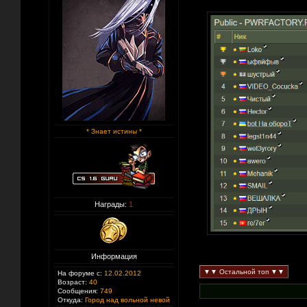
* Знает истины *
Награды:
1
Информация
На форуме с:
12.02.2012
Возраст:
40
Сообщения:
749
Откуда:
Город над вольной невой