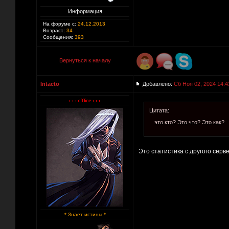
Информация
На форуме с:
24.12.2013
Возраст:
34
Сообщения:
393
Вернуться к началу
Intacto
Добавлено:
Сб Ноя 02, 2024 14:4
Цитата:
это кто? Это что? Это как?
Это статистика с другого сер
* Знает истины *