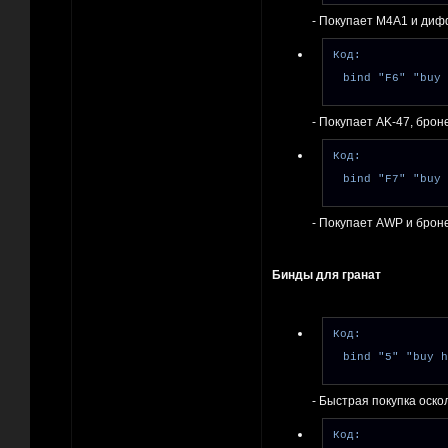
- Покупает M4A1 и диф
Код:
bind "F6" "buy 
- Покупает AK-47, бро
Код:
bind "F7" "buy 
- Покупает AWP и брон
Бинды для гранат
Код:
bind "5" "buy h
- Быстрая покупка оско
Код: