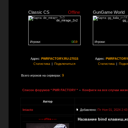
Classic CS
Offline
GunGame World
de_mirage_2x2
gg_
Игроки:
0
/
19
Игроки:
Сервер заполнен на
0%
Сервер заполнен на
0
Адрес:
PWRFACTORY.RU:27015
Адрес:
PWRFACTORY.
Статистика
|
Подключиться
Статистика
|
Подкл
9
Всего игроков на серверах:
Список форумов * PWR FACTORY *
-
Конфиги на все случаи жизн
Автор
Intacto
Добавлено:
Пт Ноя 01, 2024 2:43
Название bind клавиш,к