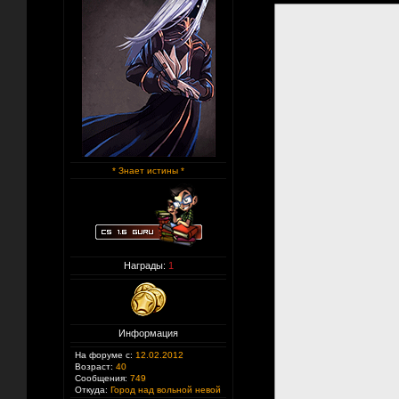
* Знает истины *
Награды:
1
Информация
На форуме с:
12.02.2012
Возраст:
40
Сообщения:
749
Откуда:
Город над вольной невой