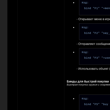
Код:
bind "F1" "+men
- Открывает меню в игр
Код:
bind "F2" "say_
- Отправляет сообщени
Код:
bind "F3" "+use
- Использовать объект 
Бинды для быстрой покупки
Быстрая покупка оружия и снаряже
Код:
bind "F5" "buy 