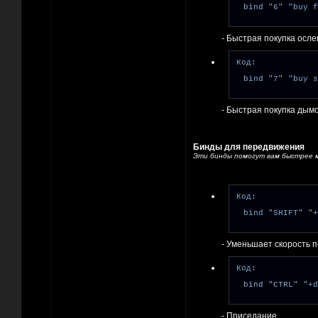
bind "6" "buy f
- Быстрая покупка осл
Код:
bind "7" "buy s
- Быстрая покупка дым
Бинды для передвижения
Эти бинды помогут вам быстрее м
Код:
bind "SHIFT" "+
- Уменьшает скорость 
Код:
bind "CTRL" "+d
- Приседание.