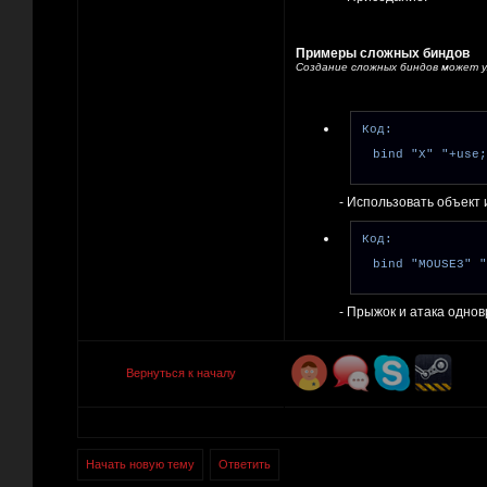
Примеры сложных биндов
Создание сложных биндов может у
Код:
bind "X" "+use;
- Использовать объект
Код:
bind "MOUSE3" "
- Прыжок и атака одно
Вернуться к началу
Начать новую тему
Ответить