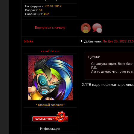
На форуме с:
02.01.2012
Возраст:
54
Сообщения:
492
Вернуться к началу
bibika
Добавлено:
Пн Дек 26, 2022 13:5
Цитата:
С наступающим. Всех благ.
P.S.
А я то думаю что то не то 
ХЛТВ надо пофиксить, режимы 
* Главный главнюк *
Информация