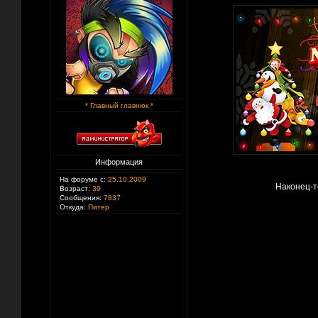
* Главный главнюк *
Информация
На форуме с:
25.10.2009
Наконец-то
Возраст:
39
Сообщения:
7837
Откуда:
Питер