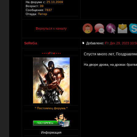
На форуме с:
25.10.2009
Возраст:
39
Сообщения:
7837
Откуда:
Питер
Вернуться к началу
SeReGa
Добавлено:
Пт Дек 29, 2023 10:5
Спустя много лет, Поздравля
На дворе дрова, на дровах братва
* Постоялец форума *
Информация