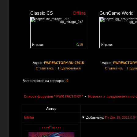
Classic CS
Offline
GunGame World
de_mirage_2x2
gg_er
Игроки:
0
/
19
Игроки:
Сервер заполнен на
0%
Сервер заполнен на
0
Адрес:
PWRFACTORY.RU:27015
Адрес:
PWRFACTORY.
Статистика
|
Подключиться
Статистика
|
Подкл
9
Всего игроков на серверах:
Список форумов * PWR FACTORY *
-
Новости и предложения по 
Автор
bibika
Добавлено:
Пн Дек 19, 2022 0:54