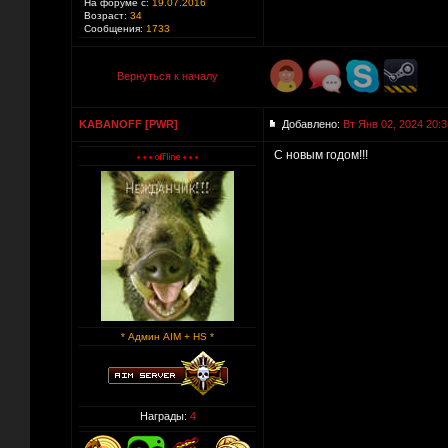
На форуме с:
19.07.2016
Возраст:
34
Сообщения:
1733
Вернуться к началу
KABANOFF [PWR]
Добавлено:
Вт Янв 02, 2024 20:3
С новым годом!!!
* Админ AIM + HS *
Награды:
4