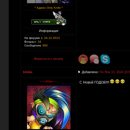
* Админ Only Knife *
Информация
На форуме с:
24.12.2013
Возраст:
34
Сообщения:
393
Вернуться к началу
bibika
Добавлено:
Пн Янв 15, 2024 22:
С Новой ГОДОй!!!!