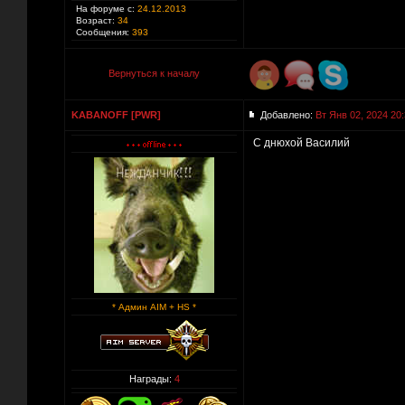
На форуме с:
24.12.2013
Возраст:
34
Сообщения:
393
Вернуться к началу
KABANOFF [PWR]
Добавлено:
Вт Янв 02, 2024 20
С днюхой Василий
* Админ AIM + HS *
Награды:
4