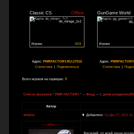
Classic CS
Offline
GunGame World
de_mirage_2x2
gg
Игроки:
0
/
19
Игроки:
Сервер заполнен на
0%
Сервер заполнен на
0
Адрес:
PWRFACTORY.RU:27015
Адрес:
PWRFACTORY.
Статистика
|
Подключиться
Статистика
|
Подкл
9
Всего игроков на серверах:
Список форумов * PWR FACTORY *
-
Флуд
-
С днем рождения,Bib
Автор
Intacto
Добавлено:
Ср Дек 27, 2023 11:
Василий, от всей души позд