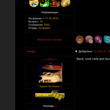
Информация
На форуме с:
27.02.2014
Возраст:
35
Сообщения:
2350
Откуда:
Латвиджа
Вернуться к началу
игорь
Добавлено:
Ср Янв 03, 2
Вася, чтоб тебе всё был
* Админ GunGame *
Награды:
3