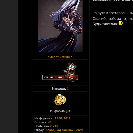
на пути к поставленны
Спасибо тебе за то, ч
Будь счастлив!
* Знает истины *
Награды:
1
Информация
На форуме с:
12.02.2012
Возраст:
40
Сообщения:
749
Откуда:
Город над вольной невой