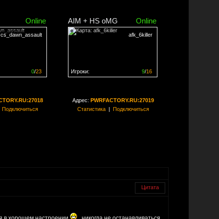
Online
AIM + HS oMG
Online
cs_dawn_assault
afk_6killer
0
/
23
Игроки:
9
/
16
ен на
0%
Сервер заполнен на
56%
TORY.RU:27018
Адрес:
PWRFACTORY.RU:27019
|
Подключиться
Статистика
|
Подключиться
Цитата
ся в хорошем настроении
, никогда не останавливаться