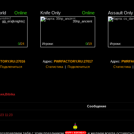
rld
Online
Knife Only
Online
Assault Only
gg_era[knights]
35hp_ancient
0
/
24
Игроки:
0
/
19
Игроки:
н на
0%
Сервер заполнен на
0%
Сервер заполн
TORY.RU:27016
Адрес:
PWRFACTORY.RU:27017
Адрес:
PWRFAC
Подключиться
Статистика
|
Подключиться
Статистика
ия,Bibika
Сообщение
023 11:23
 поздравляем тебя с этим праздником
и желаем всегда оставать