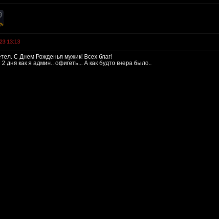
23 13:13
тел. С Днем Рожденья мужик! Всех благ!
2 дня как я админ.. офигеть... А как будто вчера было..