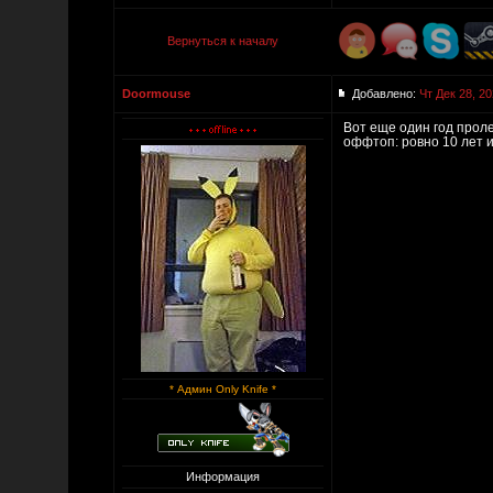
Вернуться к началу
Doormouse
Добавлено:
Чт Дек 28, 20
Вот еще один год проле
оффтоп: ровно 10 лет и 
* Админ Only Knife *
Информация