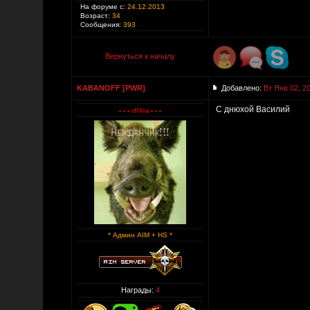
На форуме с:
24.12.2013
Возраст:
34
Сообщения:
393
Вернуться к началу
KABANOFF [PWR]
Добавлено:
Вт Янв 02, 2
С днюхой Василий
* Админ AIM + HS *
Награды:
4