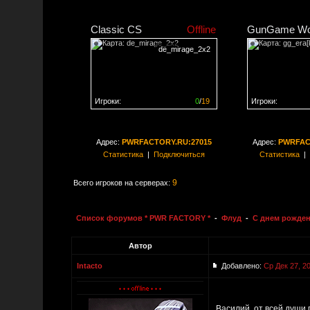
Classic CS
Offline
GunGame Wo
de_mirage_2x2
Игроки:
0
/
19
Игроки:
Сервер заполнен на
0%
Сервер заполне
Адрес:
PWRFACTORY.RU:27015
Адрес:
PWRFAC
Статистика
|
Подключиться
Статистика
|
9
Всего игроков на серверах:
Список форумов * PWR FACTORY *
-
Флуд
-
С днем рожден
Автор
Intacto
Добавлено:
Ср Дек 27, 2
Василий, от всей души