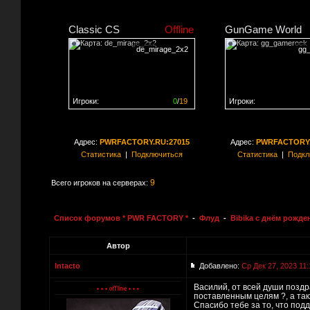
Classic CS
Offline
GunGame World
de_mirage_2x2
gg
Игроки:
0
/
19
Игроки:
Сервер заполнен на
0%
Сервер заполнен на
0
Адрес:
PWRFACTORY.RU:27015
Адрес:
PWRFACTORY.
Статистика
|
Подключиться
Статистика
|
Подкл
9
Всего игроков на серверах:
Список форумов * PWR FACTORY *
-
Флуд
-
Bibika с днём рожде
Автор
Intacto
Добавлено:
Ср Дек 27, 2023 11:
Василий, от всей души поздр
поставленным целям ?, а так
Спасибо тебе за то, что под