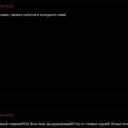
023 21:09
ровья, свежих салатов и холодного пива!
023 12:29
ый главнюк!!!!!))) Всех благ, выздоравливай!!! Ну и с Новыи годом!!! Лучше поз