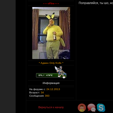
Поправляйся, ты шо, но
* Админ Only Knife *
Информация
На форуме с:
24.12.2013
Возраст:
34
Сообщения:
393
Вернуться к началу