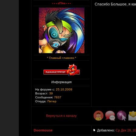
Спасибо Большое, я ка
* Главный главнюк *
Информация
На форуме с:
25.10.2009
Возраст:
39
Сообщения:
7837
Откуда:
Питер
Вернуться к началу
Doormouse
Добавлено:
Ср Дек 28, 2