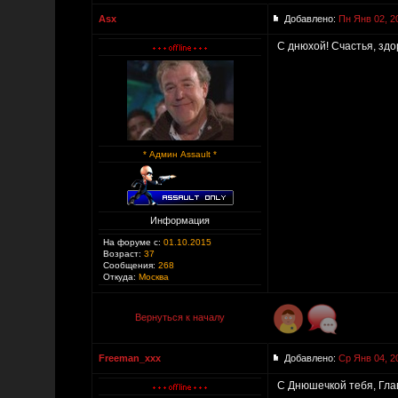
Asx
Добавлено:
Пн Янв 02, 2
С днюхой! Счастья, здо
* Админ Assault *
Информация
На форуме с:
01.10.2015
Возраст:
37
Сообщения:
268
Откуда:
Москва
Вернуться к началу
Freeman_xxx
Добавлено:
Ср Янв 04, 2
С Днюшечкой тебя, Главн