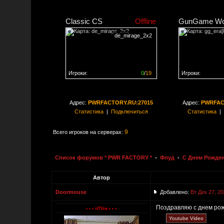
Classic CS
Offline
GunGame Wo
de_mirage_2x2
Игроки:
0
/
19
Игроки:
Сервер заполнен на
0%
Сервер заполне
Адрес:
PWRFACTORY.RU:27015
Адрес:
PWRFAC
Статистика
|
Подключиться
Статистика
|
9
Всего игроков на серверах:
Список форумов * PWR FACTORY *
-
Флуд
-
С Днем Рожде
Автор
Doormouse
Добавлено:
Вт Дек 27, 20
Поздравляю с днем рож