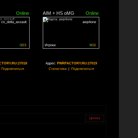
Online
AIM + HS oMG
Online
cs_delta_assault
awp4one
0
/
23
Игроки:
9
/
16
ен на
0%
Сервер заполнен на
56%
TORY.RU:27018
Адрес:
PWRFACTORY.RU:27019
|
Подключиться
Статистика
|
Подключиться
Цитата