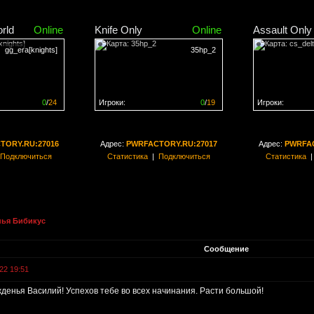
rld
Online
Knife Only
Online
Assault Only
gg_era[knights]
35hp_2
0
/
24
Игроки:
0
/
19
Игроки:
н на
0%
Сервер заполнен на
0%
Сервер заполн
TORY.RU:27016
Адрес:
PWRFACTORY.RU:27017
Адрес:
PWRFAC
Подключиться
Статистика
|
Подключиться
Статистика
нья Бибикус
Сообщение
22 19:51
денья Василий! Успехов тебе во всех начинания. Расти большой!