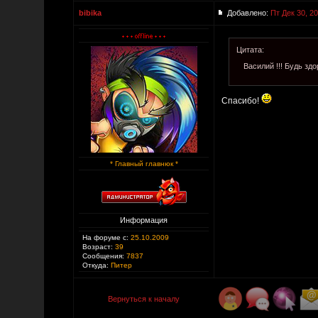
bibika
Добавлено:
Пт Дек 30, 2
Цитата:
Василий !!! Будь здо
Спасибо!
* Главный главнюк *
Информация
На форуме с:
25.10.2009
Возраст:
39
Сообщения:
7837
Откуда:
Питер
Вернуться к началу