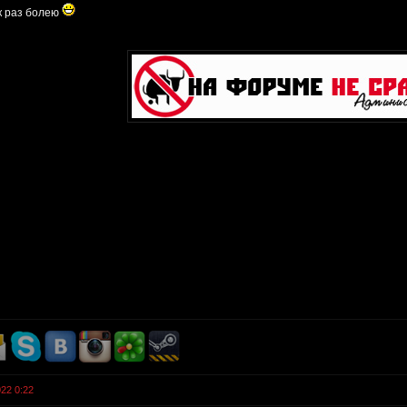
к раз болею
022 0:22