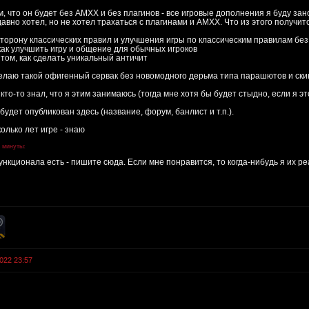
м, что он будет без AMXX и без плагинов - все игровые дополнения я буду зано
авно хотел, но не хотел трахаться с плагинами и AMXX. Что из этого получится
сторону классических правил и улучшения игры по классическим правилам бе
 как улучшить игру и общение для обычных игроков
 том, как сделать уникальный античит
делаю такой офигенный сервак без новомодного дерьма типа парашютов и скин
кто-то знал, что я этим занимаюсь (тогда мне хотя бы будет стыдно, если я э
будет опубликован здесь (название, форум, банлист и т.п.).
олько лет игре - знаю
4 минуты:
функционала есть - пишите сюда. Если мне понравится, то когда-нибудь я их р
022 23:57