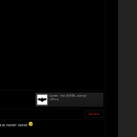
Цитата
к кс пилит эхехе