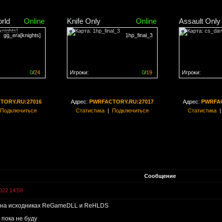
rld
Online
Knife Only
Online
Assault Only
gg_era[knights]
1hp_final_3
0
/
24
Игроки:
0
/
19
Игроки:
н на
0%
Сервер заполнен на
0%
Сервер заполн
TORY.RU:27016
Адрес:
PWRFACTORY.RU:27017
Адрес:
PWRFAC
Подключиться
Статистика
|
Подключиться
Статистика
Сообщение
022 14:59
к на исходниках ReGameDLL и ReHLDS
 пока не буду