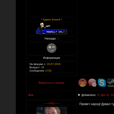
* Админ Assault *
Награды:
1
Информация
На форуме с:
19.07.2016
Возраст:
34
Сообщения:
1733
Вернуться к началу
Asx
Добавлено:
Чт Дек 01, 20
Привет народ! Думал ту