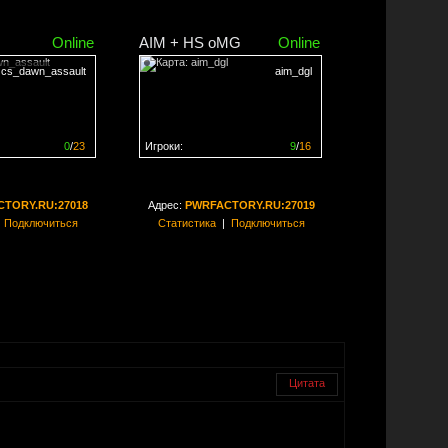
Online
AIM + HS oMG
Online
cs_dawn_assault
aim_dgl
0
/
23
Игроки:
9
/
16
ен на
0%
Сервер заполнен на
56%
TORY.RU:27018
Адрес:
PWRFACTORY.RU:27019
|
Подключиться
Статистика
|
Подключиться
Цитата