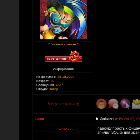
* Главный главнюк *
Информация
На форуме с:
25.10.2009
Возраст:
39
Сообщения:
7837
Откуда:
Питер
Вернуться к началу
Lanm
Добавлено:
Вс Авг 07, 20
парочку простых фише
впилил SQLite для хра