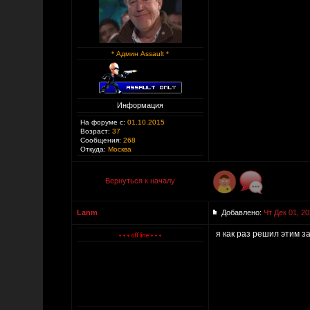
* Админ Assault *
Информация
На форуме с:
01.10.2015
Возраст:
37
Сообщения:
268
Откуда:
Москва
Вернуться к началу
Lanm
Добавлено:
Чт Дек 01, 20
я как раз решил этим з