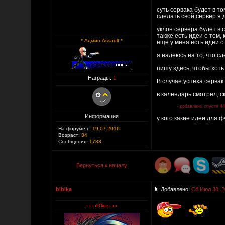
суть сервака будет в то
сделать свой сервер я д
уклон сервера будет в 
также есть идеи о том,
* Админ Assault *
ещё у меня есть идеи о
я надеюсь на то, что с
пишу здесь, чтобы хоть 
Награды:
1
В случае успеха сервак 
в календарь смотрел, ск
- добавлено спустя 4
Информация
у кого какие идеи для 
На форуме с:
19.07.2016
Возраст:
34
Сообщения:
1733
Вернуться к началу
bibika
Добавлено:
Сб Июл 30, 2