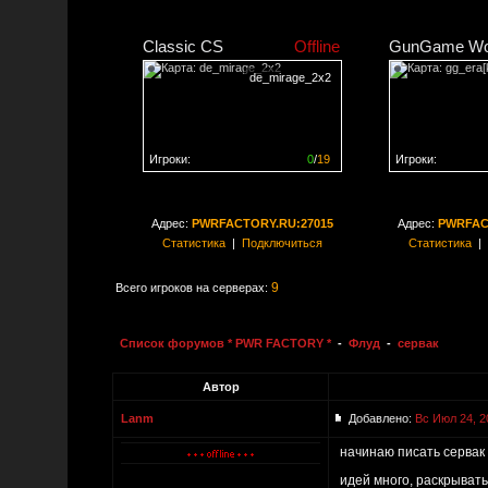
Classic CS
Offline
GunGame Wo
de_mirage_2x2
Игроки:
0
/
19
Игроки:
Сервер заполнен на
0%
Сервер заполне
Адрес:
PWRFACTORY.RU:27015
Адрес:
PWRFAC
Статистика
|
Подключиться
Статистика
|
9
Всего игроков на серверах:
Список форумов * PWR FACTORY *
-
Флуд
-
сервак
Автор
Lanm
Добавлено:
Вс Июл 24, 2
начинаю писать серва
идей много, раскрывать