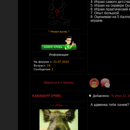
4. Играю самого детства
5. Играю на сервере G
6. Играю практический 
7. Опыт большой.
8. Оцениваю на 5 балло
играем.
* Новая кровь *
Информация
На форуме с:
21.07.2022
Возраст:
24
Сообщения:
2
Вернуться к началу
KABANOFF [PWR]
Добавлено:
Пт Июл 22, 2
А админка тебе зачем?