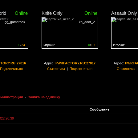
rld
Online
Knife Only
Online
Assault Only
gg_gamerock
ka_acer_2
0
/
24
Игроки:
0
/
19
Игроки:
н на
0%
Сервер заполнен на
0%
Сервер заполн
TORY.RU:27016
Адрес:
PWRFACTORY.RU:27017
Адрес:
PWRFAC
Подключиться
Статистика
|
Подключиться
Статистика
администрации
-
Заявка на админку
Сообщение
022 20:39