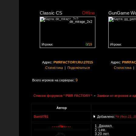
Classic CS
Offline
GunGame Wo
de_mirage_2x2
Игроки:
0
/
19
Игроки:
Сервер заполнен на
0%
Сервер заполне
Адрес:
PWRFACTORY.RU:27015
Адрес:
PWRFAC
Статистика
|
Подключиться
Статистика
|
9
Всего игроков на серверах:
Список форумов * PWR FACTORY *
-
Заявки от игроков и 
Автор
Daniil781
Добавлено:
Чт Июл 21, 2
1. Даниил.
2. Lee.
3.20 лет.