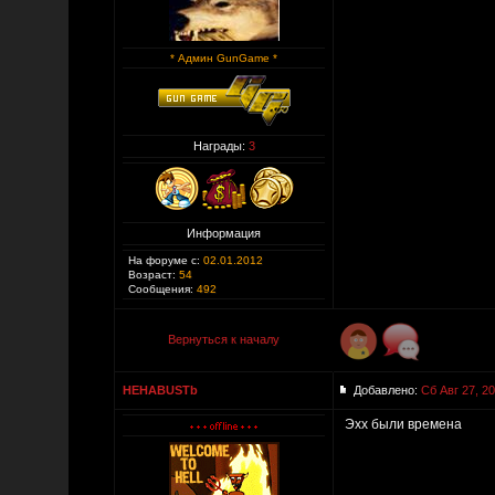
* Админ GunGame *
Награды:
3
Информация
На форуме с:
02.01.2012
Возраст:
54
Сообщения:
492
Вернуться к началу
HEHABUSTb
Добавлено:
Сб Авг 27, 2
Эхх были времена