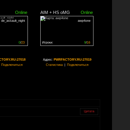
Online
AIM + HS oMG
Online
de_assault_night
awp4one
0
/
23
Игроки:
9
/
16
ен на
0%
Сервер заполнен на
56%
TORY.RU:27018
Адрес:
PWRFACTORY.RU:27019
|
Подключиться
Статистика
|
Подключиться
Цитата