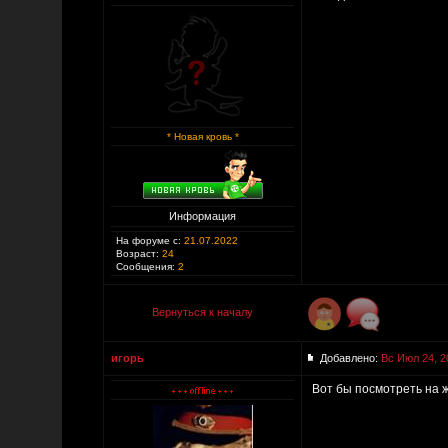
* Новая кровь *
Информация
На форуме с:
21.07.2022
Возраст:
24
Сообщения:
2
Вернуться к началу
игорь
Добавлено:
Вс Июл 24, 2
Вот бы посмотреть на 