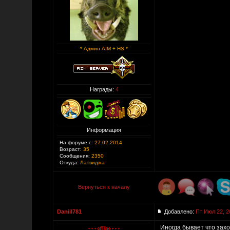
* Админ AIM + HS *
Награды:
4
Информация
На форуме с:
27.02.2014
Возраст:
35
Сообщения:
2350
Откуда:
Латвиджа
Вернуться к началу
Daniil781
Добавлено:
Пт Июл 22, 2
Иногда бывает что захо