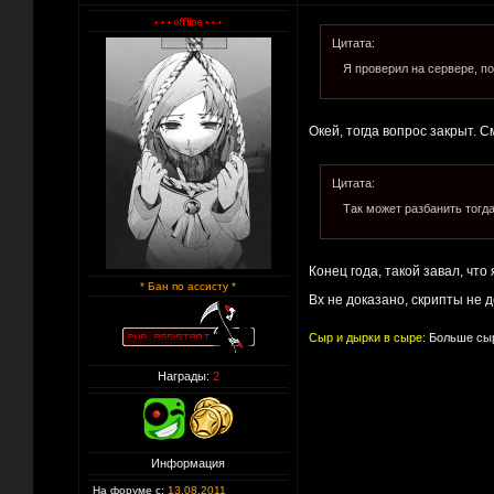
Цитата:
Я проверил на сервере, п
Окей, тогда вопрос закрыт. С
Цитата:
Так может разбанить тогда
Конец года, такой завал, что 
* Бан по ассисту *
Вх не доказано, скрипты не 
Сыр и дырки в сыре:
Больше сыр
Награды:
2
Информация
На форуме с:
13.08.2011