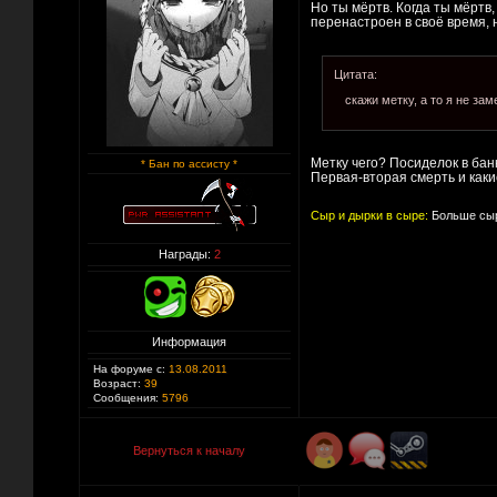
Но ты мёртв. Когда ты мёртв,
перенастроен в своё время, 
Цитата:
скажи метку, а то я не за
Метку чего? Посиделок в бан
* Бан по ассисту *
Первая-вторая смерть и каки
Сыр и дырки в сыре:
Больше сыр
Награды:
2
Информация
На форуме с:
13.08.2011
Возраст:
39
Сообщения:
5796
Вернуться к началу