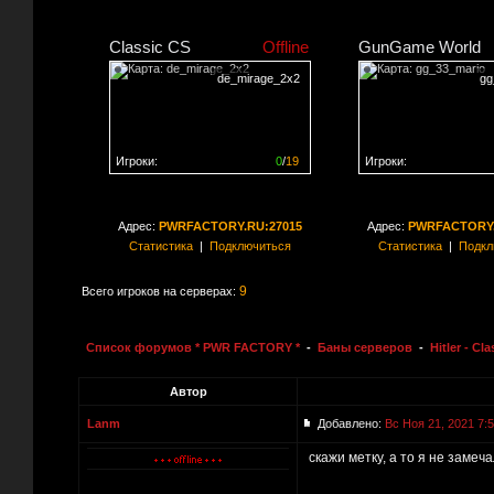
Classic CS
Offline
GunGame World
de_mirage_2x2
gg
Игроки:
0
/
19
Игроки:
Сервер заполнен на
0%
Сервер заполнен на
0
Адрес:
PWRFACTORY.RU:27015
Адрес:
PWRFACTORY.
Статистика
|
Подключиться
Статистика
|
Подкл
9
Всего игроков на серверах:
Список форумов * PWR FACTORY *
-
Баны серверов
-
Hitler - Cla
Автор
Lanm
Добавлено:
Вс Ноя 21, 2021 7:
скажи метку, а то я не замеч