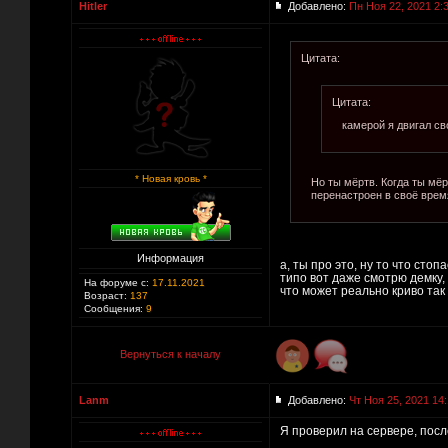
Hitler
Добавлено:
Пн Ноя 22, 2021 2:
Цитата:
Цитата:
камерой я двигал с
* Новая кровь *
Но ты мёртв. Когда ты мёр
перенастроен в своё время
Информация
а, ты про это, ну то что стоп
типо вот даже смотрю демку, 
На форуме с:
17.11.2021
что может реально криво так
Возраст:
137
Сообщения:
9
Вернуться к началу
Lanm
Добавлено:
Чт Ноя 25, 2021 14
Я проверил на сервере, посл