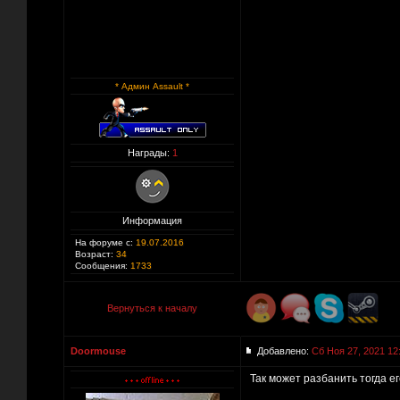
* Админ Assault *
Награды:
1
Информация
На форуме с:
19.07.2016
Возраст:
34
Сообщения:
1733
Вернуться к началу
Doormouse
Добавлено:
Сб Ноя 27, 2021 12
Так может разбанить тогда ег