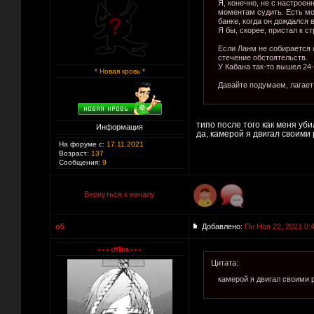
Я, конечно, не с настрое
моментам судить. Есть м
банке, когда он дождался
Я бы, скорее, пристал к с
Если Ланм не собирается 
стечение обстоятельств.
У Кабана так-то вышел 24-
* Новая кровь *
Давайте подумаем, лагает 
типо после того как меня уби
Информация
да, камерой я двигал своими
На форуме с:
17.11.2021
Возраст:
137
Сообщения:
9
Вернуться к началу
o5
Добавлено:
Пн Ноя 22, 2021 0:
Цитата:
камерой я двигал своими 