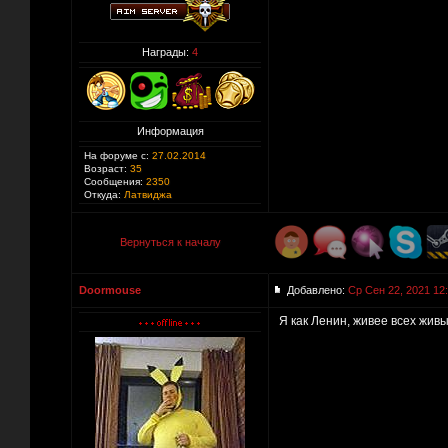
Награды:
4
Информация
На форуме с:
27.02.2014
Возраст:
35
Сообщения:
2350
Откуда:
Латвиджа
Вернуться к началу
Doormouse
Добавлено:
Ср Сен 22, 2021 12
Я как Ленин, живее всех живы