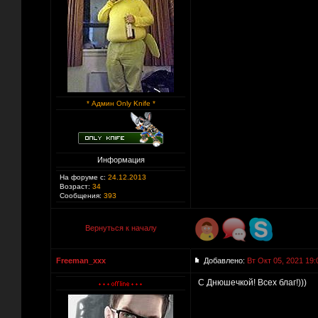
* Админ Only Knife *
Информация
На форуме с:
24.12.2013
Возраст:
34
Сообщения:
393
Вернуться к началу
Freeman_xxx
Добавлено:
Вт Окт 05, 2021 19:
С Днюшечкой! Всех благ!)))