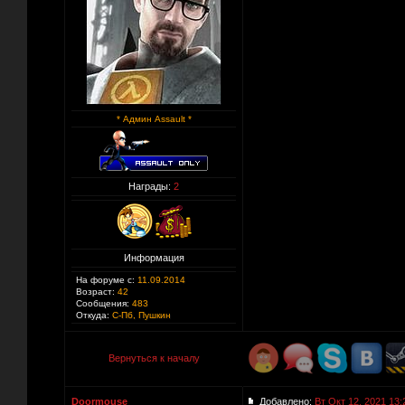
* Админ Assault *
Награды:
2
Информация
На форуме с:
11.09.2014
Возраст:
42
Сообщения:
483
Откуда:
С-Пб, Пушкин
Вернуться к началу
Doormouse
Добавлено:
Вт Окт 12, 2021 13: