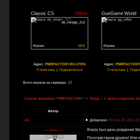
Classic CS
Offline
GunGame World
de_mirage_2x2
Игроки:
0
/
19
Игроки:
Сервер заполнен на
0%
Сервер заполнен на
2
Адрес:
PWRFACTORY.RU:27015
Адрес:
PWRFACTORY.
Статистика
|
Подключиться
Статистика
|
Подкл
15
Всего игроков на серверах:
Список форумов * PWR FACTORY *
-
Флуд
-
С днём рождения, D
Автор
o5
Добавлено:
Пн Сен 20, 2021 23
Вчера был день рождения Мау
Посочувствуем дружно! Или н