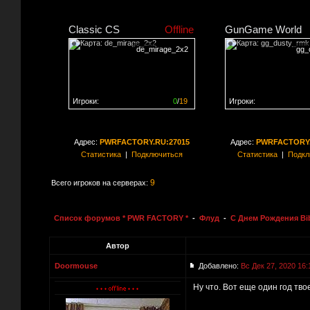
Classic CS
Offline
GunGame World
de_mirage_2x2
gg_
Игроки:
0
/
19
Игроки:
Сервер заполнен на
0%
Сервер заполнен на
0
Адрес:
PWRFACTORY.RU:27015
Адрес:
PWRFACTORY.
Статистика
|
Подключиться
Статистика
|
Подкл
9
Всего игроков на серверах:
Список форумов * PWR FACTORY *
-
Флуд
-
С Днем Рождения Bi
Автор
Doormouse
Добавлено:
Вс Дек 27, 2020 16:
Ну что. Вот еще один год тв